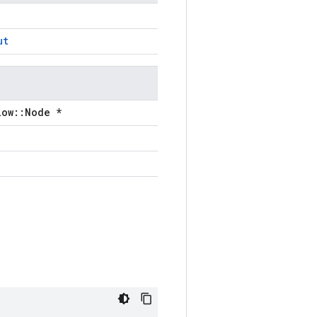
ut
low::Node *