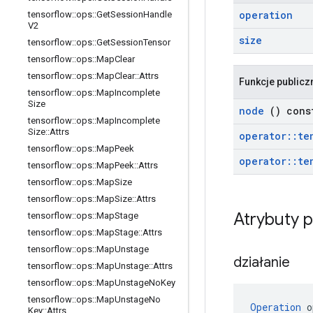
operation
tensorflow
::
ops
::
Get
Session
Handle
V2
size
tensorflow
::
ops
::
Get
Session
Tensor
tensorflow
::
ops
::
Map
Clear
tensorflow
::
ops
::
Map
Clear
::
Attrs
Funkcje publicz
tensorflow
::
ops
::
Map
Incomplete
Size
node
() cons
tensorflow
::
ops
::
Map
Incomplete
Size
::
Attrs
operator
::
te
tensorflow
::
ops
::
Map
Peek
operator
::
te
tensorflow
::
ops
::
Map
Peek
::
Attrs
tensorflow
::
ops
::
Map
Size
tensorflow
::
ops
::
Map
Size
::
Attrs
Atrybuty 
tensorflow
::
ops
::
Map
Stage
tensorflow
::
ops
::
Map
Stage
::
Attrs
tensorflow
::
ops
::
Map
Unstage
działanie
tensorflow
::
ops
::
Map
Unstage
::
Attrs
tensorflow
::
ops
::
Map
Unstage
No
Key
tensorflow
::
ops
::
Map
Unstage
No
Operation
 o
Key
::
Attrs