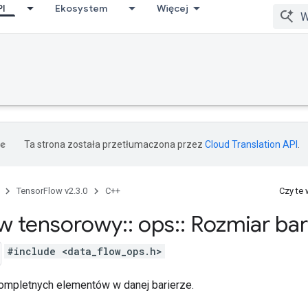
PI
Ekosystem
Więcej
Ta strona została przetłumaczona przez
Cloud Translation API
.
TensorFlow v2.3.0
C++
Czy te
w tensorowy
::
ops
::
Rozmiar bar
#include <data_flow_ops.h>
kompletnych elementów w danej barierze.