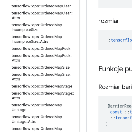
tensorflow
::
ops
::
Ordered
Map
Clear
tensorflow
::
ops
::
Ordered
Map
Clear
::
Attrs
rozmiar
tensorflow
::
ops
::
Ordered
Map
Incomplete
Size
tensorflow
::
ops
::
Ordered
Map
::
tensorfl
Incomplete
Size
::
Attrs
tensorflow
::
ops
::
Ordered
Map
Peek
tensorflow
::
ops
::
Ordered
Map
Peek
::
Attrs
Funkcje p
tensorflow
::
ops
::
Ordered
Map
Size
tensorflow
::
ops
::
Ordered
Map
Size
::
Attrs
Rozmiar bar
tensorflow
::
ops
::
Ordered
Map
Stage
tensorflow
::
ops
::
Ordered
Map
Stage
::
Attrs
tensorflow
::
ops
::
Ordered
Map
BarrierRea
Unstage
const
::
t
tensorflow
::
ops
::
Ordered
Map
::
tensorf
Unstage
::
Attrs
)
tensorflow
::
ops
::
Ordered
Map