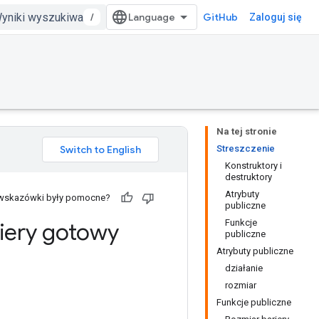
/
GitHub
Zaloguj się
Na tej stronie
Streszczenie
Konstruktory i
destruktory
Atrybuty
 wskazówki były pomocne?
publiczne
Funkcje
iery gotowy
publiczne
Atrybuty publiczne
działanie
rozmiar
Funkcje publiczne