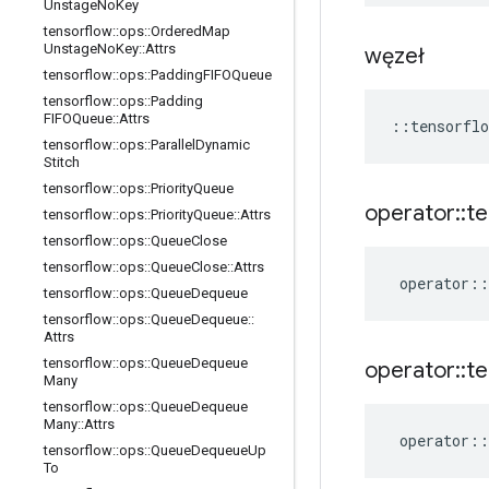
Unstage
No
Key
tensorflow
::
ops
::
Ordered
Map
Unstage
No
Key
::
Attrs
węzeł
tensorflow
::
ops
::
Padding
FIFOQueue
tensorflow
::
ops
::
Padding
FIFOQueue
::
Attrs
::
tensorflo
tensorflow
::
ops
::
Parallel
Dynamic
Stitch
tensorflow
::
ops
::
Priority
Queue
operator
::
te
tensorflow
::
ops
::
Priority
Queue
::
Attrs
tensorflow
::
ops
::
Queue
Close
tensorflow
::
ops
::
Queue
Close
::
Attrs
operator
::
tensorflow
::
ops
::
Queue
Dequeue
tensorflow
::
ops
::
Queue
Dequeue
::
Attrs
tensorflow
::
ops
::
Queue
Dequeue
operator
::
te
Many
tensorflow
::
ops
::
Queue
Dequeue
Many
::
Attrs
operator
::
tensorflow
::
ops
::
Queue
Dequeue
Up
To