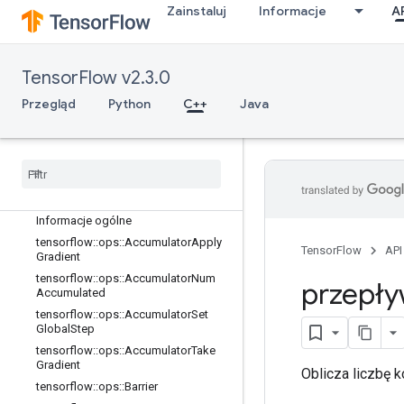
Zainstaluj
Informacje
A
TensorFlow v2.3.0
C++
Przegląd
Python
C++
Java
array_ops
candidate
_
sampling
_
ops
control
_
flow
_
ops
core
data
_
flow
_
ops
Informacje ogólne
tensorflow
::
ops
::
Accumulator
Apply
TensorFlow
API
Gradient
tensorflow
::
ops
::
Accumulator
Num
przepły
Accumulated
tensorflow
::
ops
::
Accumulator
Set
Global
Step
tensorflow
::
ops
::
Accumulator
Take
Gradient
Oblicza liczbę 
tensorflow
::
ops
::
Barrier