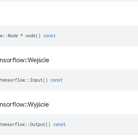
w
::
Node
*
node
()
const
nsorflow
::
Wejście
tensorflow
::
Input
()
const
nsorflow
::
Wyjście
tensorflow
::
Output
()
const