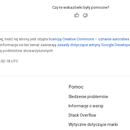
Czy te wskazówki były pomocne?
j, treść tej strony jest objęta
licencją Creative Commons – uznanie autorstwa 
informacje na ten temat zawierają
zasady dotyczące witryny Google Develop
jej podmiotów stowarzyszonych.
6-02-18 UTC.
Pomoc
Śledzenie problemów
Informacje o wersji
Stack Overflow
Wytyczne dotyczące marki