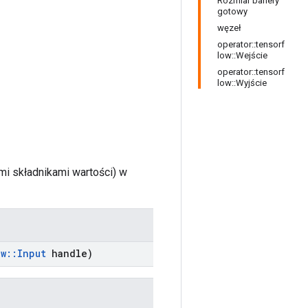
Rozmiar bariery
gotowy
węzeł
operator::tensorf
low::Wejście
operator::tensorf
low::Wyjście
mi składnikami wartości) w
ow
::
Input
handle)