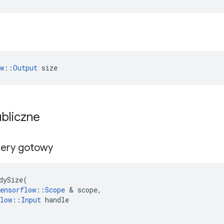
ow::Output
 size
ubliczne
iery gotowy
dySize
(
ensorflow
::
Scope
&
scope
,
low
::
Input
handle