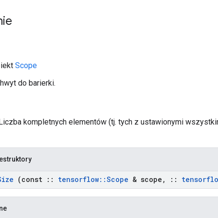
nie
biekt
Scope
hwyt do barierki.
 Liczba kompletnych elementów (tj. tych z ustawionymi wszystki
estruktory
Size
(const
::
tensorflow
::
Scope
& scope
,
::
tensorfl
zne