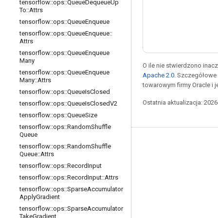
tensorflow
::
ops
::
Queue
Dequeue
Up
To
::
Attrs
tensorflow
::
ops
::
Queue
Enqueue
tensorflow
::
ops
::
Queue
Enqueue
::
Attrs
tensorflow
::
ops
::
Queue
Enqueue
Many
O ile nie stwierdzono inacze
tensorflow
::
ops
::
Queue
Enqueue
Apache 2.0
. Szczegółowe 
Many
::
Attrs
towarowym firmy Oracle i 
tensorflow
::
ops
::
Queue
Is
Closed
Ostatnia aktualizacja: 202
tensorflow
::
ops
::
Queue
Is
Closed
V2
tensorflow
::
ops
::
Queue
Size
tensorflow
::
ops
::
Random
Shuffle
Queue
Pozostawaj w kontakcie
tensorflow
::
ops
::
Random
Shuffle
Queue
::
Attrs
Blog
tensorflow
::
ops
::
Record
Input
Forum
tensorflow
::
ops
::
Record
Input
::
Attrs
tensorflow
::
ops
::
Sparse
Accumulator
GitHub
Apply
Gradient
Twitter
tensorflow
::
ops
::
Sparse
Accumulator
Take
Gradient