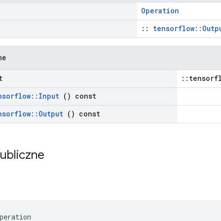
Operation
::
tensorflow::Outp
ne
t
::tensorf
nsorflow
::
Input
() const
nsorflow
::
Output
() const
publiczne
peration