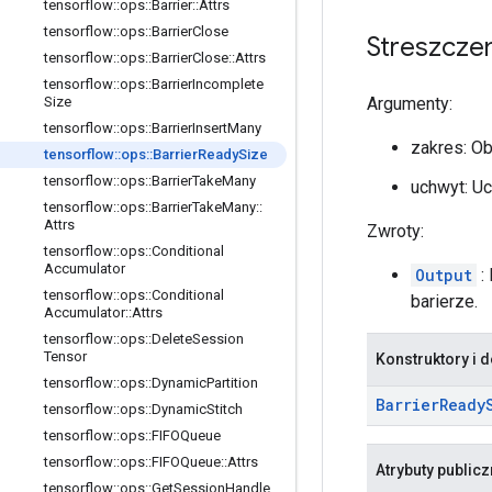
tensorflow
::
ops
::
Barrier
::
Attrs
tensorflow
::
ops
::
Barrier
Close
Streszcze
tensorflow
::
ops
::
Barrier
Close
::
Attrs
tensorflow
::
ops
::
Barrier
Incomplete
Argumenty:
Size
tensorflow
::
ops
::
Barrier
Insert
Many
zakres: O
tensorflow
::
ops
::
Barrier
Ready
Size
tensorflow
::
ops
::
Barrier
Take
Many
uchwyt: Uc
tensorflow
::
ops
::
Barrier
Take
Many
::
Attrs
Zwroty:
tensorflow
::
ops
::
Conditional
Accumulator
Output
:
tensorflow
::
ops
::
Conditional
barierze.
Accumulator
::
Attrs
tensorflow
::
ops
::
Delete
Session
Tensor
Konstruktory i d
tensorflow
::
ops
::
Dynamic
Partition
Barrier
Ready
tensorflow
::
ops
::
Dynamic
Stitch
tensorflow
::
ops
::
FIFOQueue
tensorflow
::
ops
::
FIFOQueue
::
Attrs
Atrybuty public
tensorflow
::
ops
::
Get
Session
Handle