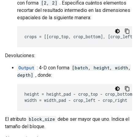
con forma
[2, 2]
. Especifica cuántos elementos
recortar del resultado intermedio en las dimensiones
espaciales de la siguiente manera:
crops = [[crop_top, crop_bottom], [crop_left,
Devoluciones:
Output
: 4-D con forma
[batch, height, width,
depth]
, donde:
height = height_pad - crop_top - crop_bottom

width = width_pad - crop_left - crop_right
El atributo
block_size
debe ser mayor que uno. Indica el
tamaño del bloque.