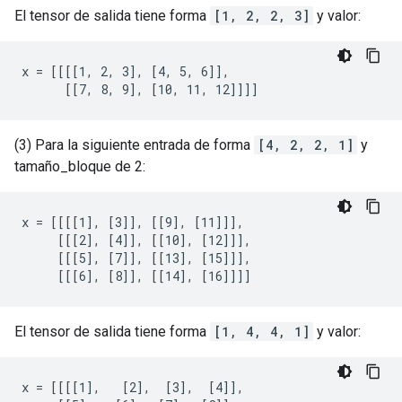
El tensor de salida tiene forma
[1, 2, 2, 3]
y valor:
x = [[[[1, 2, 3], [4, 5, 6]],

      [[7, 8, 9], [10, 11, 12]]]]
(3) Para la siguiente entrada de forma
[4, 2, 2, 1]
y
tamaño_bloque de 2:
x = [[[[1], [3]], [[9], [11]]],

     [[[2], [4]], [[10], [12]]],

     [[[5], [7]], [[13], [15]]],

     [[[6], [8]], [[14], [16]]]]
El tensor de salida tiene forma
[1, 4, 4, 1]
y valor:
x = [[[[1],   [2],  [3],  [4]],
