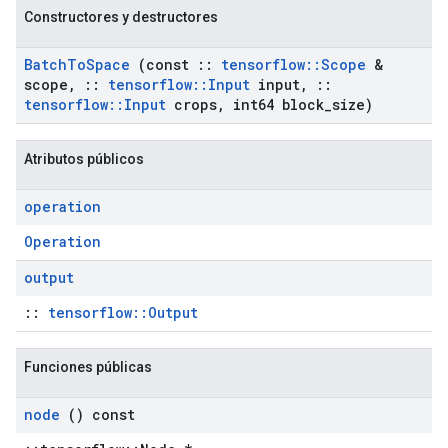
Constructores y destructores
Batch
To
Space
(const
::
tensorflow
::
Scope
&
scope
,
::
tensorflow
::
Input
input
,
::
tensorflow
::
Input
crops
,
int64 block
_
size)
Atributos públicos
operation
Operation
output
::
tensorflow::Output
Funciones públicas
node
() const