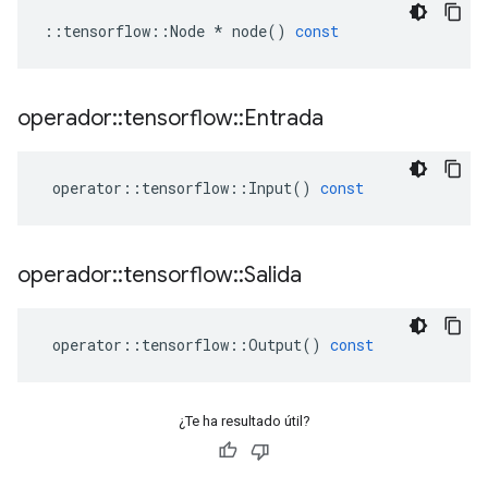
::
tensorflow
::
Node
*
node
()
const
operador
::
tensorflow
::
Entrada
operator
::
tensorflow
::
Input
()
const
operador
::
tensorflow
::
Salida
operator
::
tensorflow
::
Output
()
const
¿Te ha resultado útil?