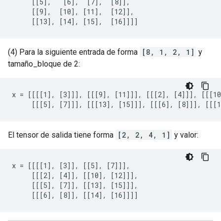
     [[5],   [6],  [7],  [8]],

     [[9],  [10], [11],  [12]],

     [[13], [14], [15],  [16]]]]
(4) Para la siguiente entrada de forma
[8, 1, 2, 1]
y
tamaño_bloque de 2:
x = [[[[1], [3]]], [[[9], [11]]], [[[2], [4]]], [[[10
     [[[5], [7]]], [[[13], [15]]], [[[6], [8]]], [[[1
El tensor de salida tiene forma
[2, 2, 4, 1]
y valor:
x = [[[[1], [3]], [[5], [7]]],

     [[[2], [4]], [[10], [12]]],

     [[[5], [7]], [[13], [15]]],

     [[[6], [8]], [[14], [16]]]]