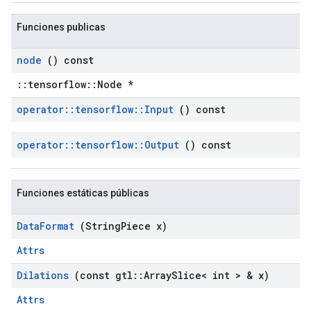
Funciones publicas
node
() const
::tensorflow::Node *
operator
::
tensorflow
::
Input
() const
operator
::
tensorflow
::
Output
() const
Funciones estáticas públicas
Data
Format
(String
Piece x)
Attrs
Dilations
(const gtl
::
Array
Slice< int > & x)
Attrs