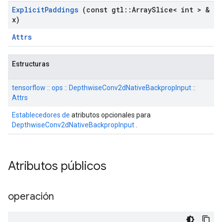
Explicit
Paddings
(const gtl
::
Array
Slice< int > &
x)
Attrs
Estructuras
tensorflow :: ops :: DepthwiseConv2dNativeBackpropInput ::
Attrs
Establecedores de
atributos opcionales para
DepthwiseConv2dNativeBackpropInput
.
Atributos públicos
operación