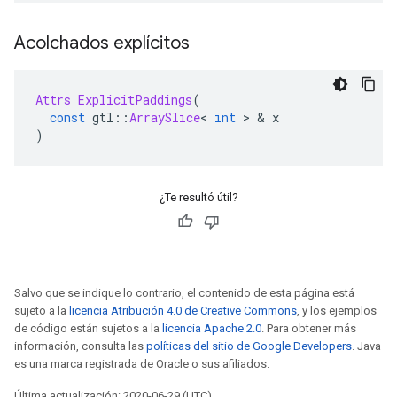
Acolchados explícitos
Attrs
ExplicitPaddings
(
const
 gtl
::
ArraySlice
<
int
>
&
 x
)
¿Te resultó útil?
Salvo que se indique lo contrario, el contenido de esta página está
sujeto a la
licencia Atribución 4.0 de Creative Commons
, y los ejemplos
de código están sujetos a la
licencia Apache 2.0
. Para obtener más
información, consulta las
políticas del sitio de Google Developers
. Java
es una marca registrada de Oracle o sus afiliados.
Última actualización: 2020-06-29 (UTC)