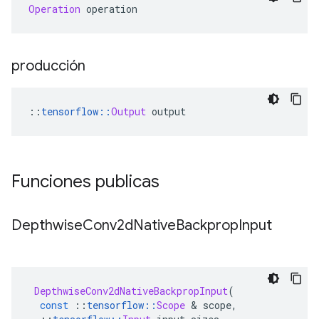
Operation
 operation
producción
::
tensorflow
::
Output
 output
Funciones publicas
Depthwise
Conv2d
Native
Backprop
Input
DepthwiseConv2dNativeBackpropInput
(
const
::
tensorflow
::
Scope
&
 scope
,