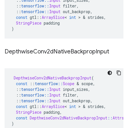
::
tensorflow
::
Input
 input_sizes
,
::
tensorflow
::
Input
 filter
,
::
tensorflow
::
Input
 out_backprop
,
const
 gtl
::
ArraySlice
<
int
>
&
 strides
,
StringPiece
 padding
)
Depthwise
Conv2d
Native
Backprop
Input
DepthwiseConv2dNativeBackpropInput
(
const
::
tensorflow
::
Scope
&
 scope
,
::
tensorflow
::
Input
 input_sizes
,
::
tensorflow
::
Input
 filter
,
::
tensorflow
::
Input
 out_backprop
,
const
 gtl
::
ArraySlice
<
int
>
&
 strides
,
StringPiece
 padding
,
const
DepthwiseConv2dNativeBackpropInput
::
Attrs
)