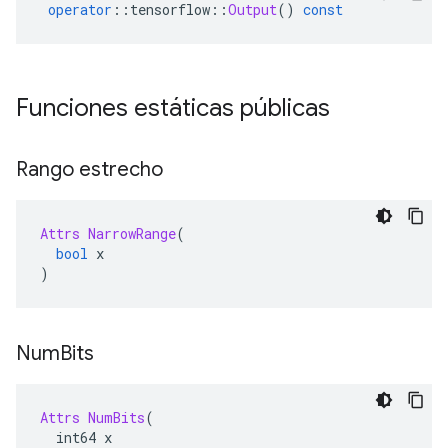
operator
::
tensorflow
::
Output
()
const
Funciones estáticas públicas
Rango estrecho
Attrs
NarrowRange
(
bool
 x
)
Num
Bits
Attrs
NumBits
(
  int64 x