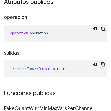
Atributos públicos
operación
Operation
 operation
salidas
::
tensorflow
::
Output
 outputs
Funciones publicas
Fake
Quant
With
Min
Max
Vars
Per
Channel