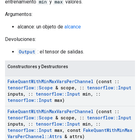
entrenamiento
min
y
max
valores.
Argumentos:
alcance: un objeto de
alcance
Devoluciones:
Output
: el tensor de salidas.
Constructores y Destructores
Fake
Quant
With
Min
Max
Vars
Per
Channel
(const
::
tensorflow
::
Scope
& scope
,
::
tensorflow
::
Input
inputs
,
::
tensorflow
::
Input
min
,
::
tensorflow
::
Input
max)
Fake
Quant
With
Min
Max
Vars
Per
Channel
(const
::
tensorflow
::
Scope
& scope
,
::
tensorflow
::
Input
inputs
,
::
tensorflow
::
Input
min
,
::
tensorflow
::
Input
max
,
const
Fake
Quant
With
Min
Max
Vars
Per
Channel
::
Attrs
& attrs)