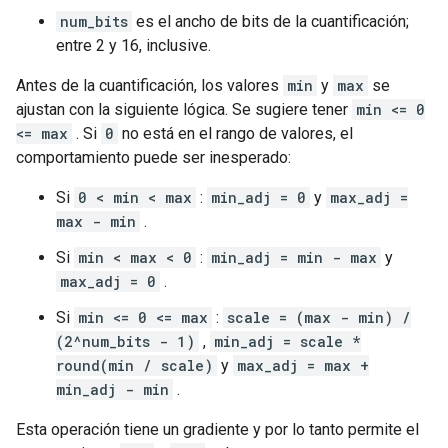
num_bits
es el ancho de bits de la cuantificación;
entre 2 y 16, inclusive.
Antes de la cuantificación, los valores
min
y
max
se
ajustan con la siguiente lógica. Se sugiere tener
min <= 0
<= max
. Si
0
no está en el rango de valores, el
comportamiento puede ser inesperado:
Si
0 < min < max
:
min_adj = 0
y
max_adj =
max - min
.
Si
min < max < 0
:
min_adj = min - max
y
max_adj = 0
.
Si
min <= 0 <= max
:
scale = (max - min) /
(2^num_bits - 1)
,
min_adj = scale *
round(min / scale)
y
max_adj = max +
min_adj - min
.
Esta operación tiene un gradiente y por lo tanto permite el