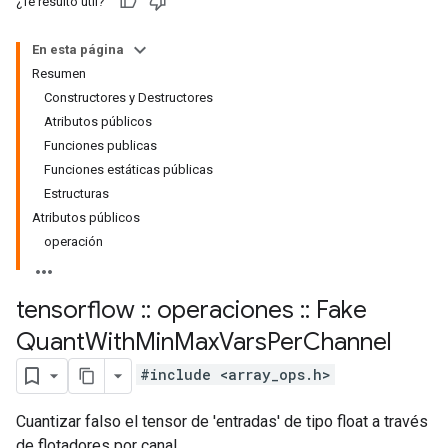
¿Te resultó útil?
En esta página
Resumen
Constructores y Destructores
Atributos públicos
Funciones publicas
Funciones estáticas públicas
Estructuras
Atributos públicos
operación
tensorflow
::
operaciones
::
Fake
Quant
With
Min
Max
Vars
Per
Channel
#include <array_ops.h>
Cuantizar falso el tensor de 'entradas' de tipo float a través
de flotadores por canal.