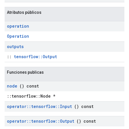
Atributos públicos
operation
Operation
outputs
::
tensorflow::Output
Funciones publicas
node
() const
::tensorflow::Node *
operator
::
tensorflow
::
Input
() const
operator
::
tensorflow
::
Output
() const