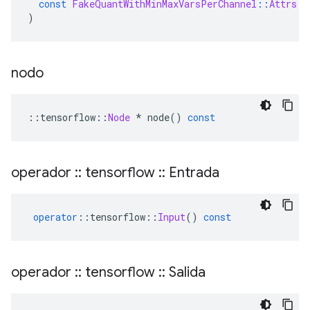
const
FakeQuantWithMinMaxVarsPerChannel
::
Attrs
&
)
nodo
::
tensorflow
::
Node
*
 node
()
const
operador
::
tensorflow
::
Entrada
operator
::
tensorflow
::
Input
()
const
operador
::
tensorflow
::
Salida