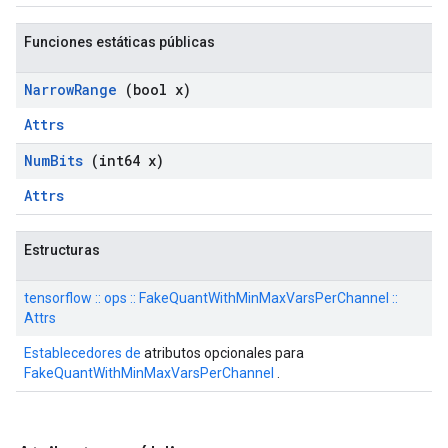
Funciones estáticas públicas
Narrow
Range
(bool x)
Attrs
Num
Bits
(int64 x)
Attrs
Estructuras
tensorflow :: ops :: FakeQuantWithMinMaxVarsPerChannel ::
Attrs
Establecedores de
atributos opcionales para
FakeQuantWithMinMaxVarsPerChannel
.