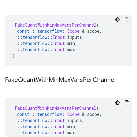
FakeQuantWithMinMaxVarsPerChannel
(
const
::
tensorflow
::
Scope
&
 scope
,
::
tensorflow
::
Input
 inputs
,
::
tensorflow
::
Input
 min
,
::
tensorflow
::
Input
 max
)
Fake
Quant
With
Min
Max
Vars
Per
Channel
FakeQuantWithMinMaxVarsPerChannel
(
const
::
tensorflow
::
Scope
&
 scope
,
::
tensorflow
::
Input
 inputs
,
::
tensorflow
::
Input
 min
,
::
tensorflow
::
Input
 max
,