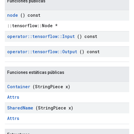
Funciones publicas
node
() const
::tensorflow::Node *
operator
::
tensorflow
::
Input
() const
operator
::
tensorflow
::
Output
() const
Funciones estáticas públicas
Container
(String
Piece x)
Attrs
Shared
Name
(String
Piece x)
Attrs