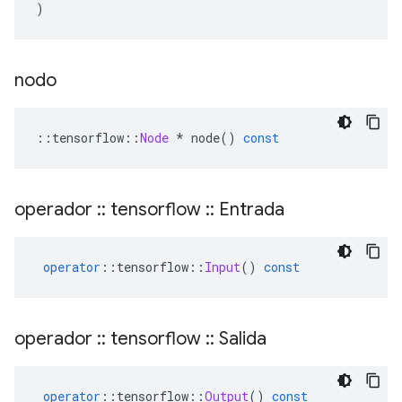
)
nodo
::
tensorflow
::
Node
*
 node
()
const
operador
::
tensorflow
::
Entrada
operator
::
tensorflow
::
Input
()
const
operador
::
tensorflow
::
Salida
operator
::
tensorflow
::
Output
()
const