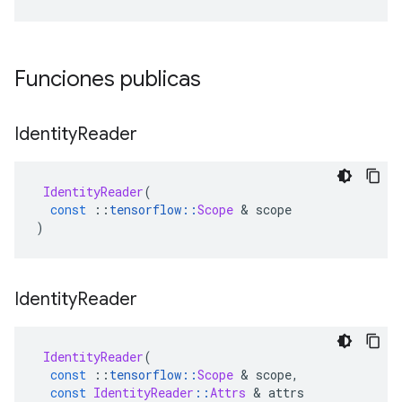
Funciones publicas
Identity
Reader
IdentityReader
(
const
::
tensorflow
::
Scope
&
 scope
)
Identity
Reader
IdentityReader
(
const
::
tensorflow
::
Scope
&
 scope
,
const
IdentityReader
::
Attrs
&
 attrs