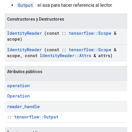
Output
: el asa para hacer referencia al lector.
Constructores y Destructores
Identity
Reader
(const
::
tensorflow
::
Scope
&
scope)
Identity
Reader
(const
::
tensorflow
::
Scope
&
scope
,
const
Identity
Reader
::
Attrs
& attrs)
Atributos públicos
operation
Operation
reader
_
handle
::
tensorflow::Output