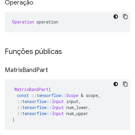
Operação
Operation
 operation
Funções públicas
Matrix
Band
Part
MatrixBandPart
(
const
::
tensorflow
::
Scope
&
 scope
,
::
tensorflow
::
Input
 input
,
::
tensorflow
::
Input
 num_lower
,
::
tensorflow
::
Input
 num_upper
)