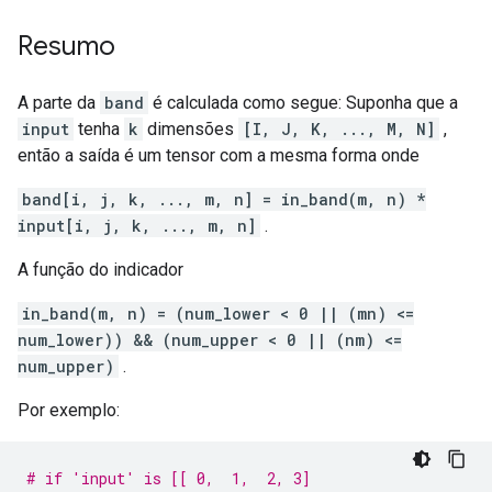
Resumo
A parte da
band
é calculada como segue: Suponha que a
input
tenha
k
dimensões
[I, J, K, ..., M, N]
,
então a saída é um tensor com a mesma forma onde
band[i, j, k, ..., m, n] = in_band(m, n) *
input[i, j, k, ..., m, n]
.
A função do indicador
in_band(m, n) = (num_lower < 0 || (mn) <=
num_lower)) && (num_upper < 0 || (nm) <=
num_upper)
.
Por exemplo:
# if 'input' is [[ 0,  1,  2, 3]