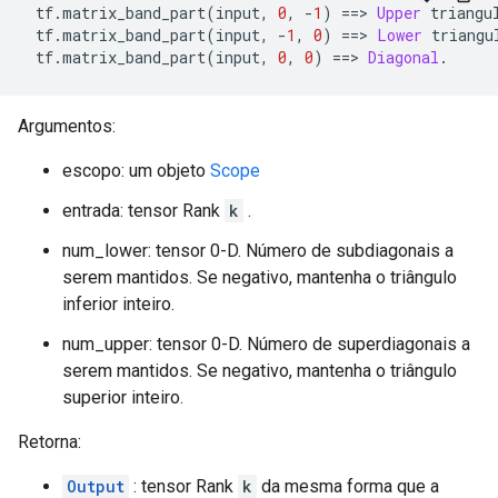
 tf
.
matrix_band_part
(
input
,
0
,
-
1
)
==>
Upper
 triangu
 tf
.
matrix_band_part
(
input
,
-
1
,
0
)
==>
Lower
 triangu
 tf
.
matrix_band_part
(
input
,
0
,
0
)
==>
Diagonal
.
Argumentos:
escopo: um objeto
Scope
entrada: tensor Rank
k
.
num_lower: tensor 0-D. Número de subdiagonais a
serem mantidos. Se negativo, mantenha o triângulo
inferior inteiro.
num_upper: tensor 0-D. Número de superdiagonais a
serem mantidos. Se negativo, mantenha o triângulo
superior inteiro.
Retorna:
Output
: tensor Rank
k
da mesma forma que a