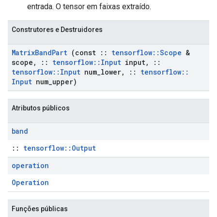
entrada. O tensor em faixas extraído.
Construtores e Destruidores
Matrix
Band
Part
(const
::
tensorflow
::
Scope
&
scope
,
::
tensorflow
::
Input
input
,
::
tensorflow
::
Input
num
_
lower
,
::
tensorflow
::
Input
num
_
upper)
Atributos públicos
band
::
tensorflow::Output
operation
Operation
Funções públicas