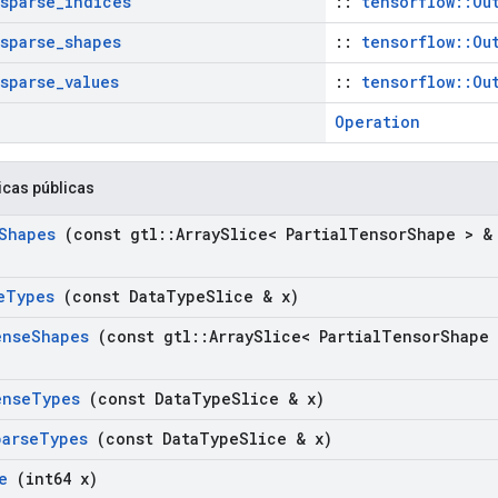
sparse
_
indices
::
tensorflow::Ou
sparse
_
shapes
::
tensorflow::Ou
sparse
_
values
::
tensorflow::Ou
Operation
icas públicas
Shapes
(const gtl
::
Array
Slice< Partial
Tensor
Shape > &
e
Types
(const Data
Type
Slice & x)
ense
Shapes
(const gtl
::
Array
Slice< Partial
Tensor
Shape
ense
Types
(const Data
Type
Slice & x)
parse
Types
(const Data
Type
Slice & x)
e
(int64 x)