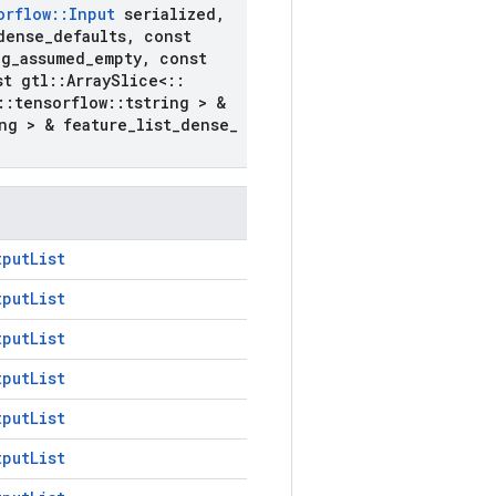
orflow
::
Input
serialized
,
dense
_
defaults
,
const
ng
_
assumed
_
empty
,
const
t gtl
::
Array
Slice<
::
::
tensorflow
::
tstring > &
ng > & feature
_
list
_
dense
_
tputList
tputList
tputList
tputList
tputList
tputList