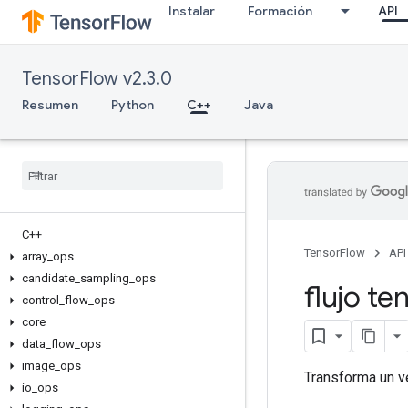
Instalar
Formación
API
TensorFlow v2.3.0
Resumen
Python
C++
Java
C++
TensorFlow
API
array
_
ops
candidate
_
sampling
_
ops
flujo te
control
_
flow
_
ops
core
data
_
flow
_
ops
image
_
ops
Transforma un v
io
_
ops