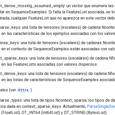
ist_dense_missing_assumed_empty: un vector que enumera las c
tar en SequenceExamples. Si falta la FeatureList asociada, se t
nada, cualquier FeatureList que no aparezca en este vector de
arse_keys: una lista de tensores (escalares) de cadena Nconte
en las características de los ejemplos asociadas con los valor
nse_keys: una lista de tensores (escalares) de cadenas Ncont
 en el contexto de SequenceExamples están asociadas con val
st_sparse_keys: una lista de tensores (escalares) de cadena Nf
en las FeatureLists asociadas con valores dispersos.
st_dense_keys: una lista de tensores (escalares) de cadena Nfe
en las listas de características de SequenceExamples asociada
nales (ver
Attrs
):
arse_types: una lista de tipos Ncontext_sparse; los tipos de d
tica dada en context_sparse_keys. Actualmente,
ParseSingleSe
FloatList), DT_INT64 (Int64List) y DT_STRING (BytesList).