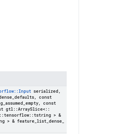
orflow
::
Input
serialized
,
dense
_
defaults
,
const
ng
_
assumed
_
empty
,
const
t gtl
::
Array
Slice<
::
::
tensorflow
::
tstring > &
ng > & feature
_
list
_
dense
_