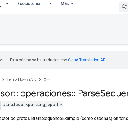
Ecosistema
Más
Esta página se ha traducido con
Cloud Translation API
.
TensorFlow v2.3.0
C++
nsor
::
operaciones
::
Parse
Seque
#include <parsing_ops.h>
ector de protos Brain.SequenceExample (como cadenas) en tens