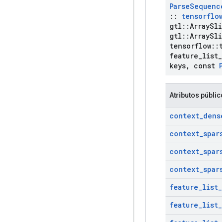
Parse
Sequenc
::
tensorflo
gtl
::
Array
Sl
gtl
::
Array
Sl
tensorflow
::
feature
_
list
_
keys
,
const
Atributos públi
context
_
dens
context
_
spar
context
_
spar
context
_
spar
feature
_
list
_
feature
_
list
_