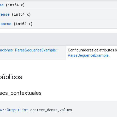
se
(int64 x)
Dense
(int64 x)
Sparse
(int64 x)
eraciones:: ParseSequenceExample::
Configuradores de atributos 
ParseSequenceExample
.
públicos
sos
_
contextuales
ow::OutputList
 context_dense_values