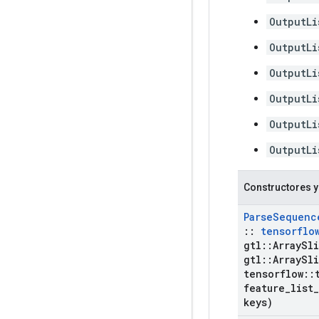
OutputLi
OutputLi
OutputLi
OutputLi
OutputLi
OutputLi
Constructores y
Parse
Sequenc
::
tensorflo
gtl
::
Array
Sl
gtl
::
Array
Sl
tensorflow
::
feature
_
list
_
keys)