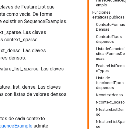
ParseSequenceEj
emplo
laves de FeatureList que
Funciones
rata como vacía. De forma
estáticas públicas
be existir en SequenceExamples.
ContextoFormas
Densas
xt_sparse. Las claves
ContextoTipos
es context_sparse.
dispersos
ListadeCaracterí
ext_dense. Las claves
sticasFormasDe
ores densos.
nsas
FeatureListDens
eature_list_sparse. Las claves
eTypes
Lista de
funcionesTipos
ature_list_dense. Las claves
dispersos
s con listas de valores densos.
Ncontextdenso
NcontextEscaso
NfeatureListDen
so
atos de cada contexto
NfeatureListSpar
quenceExample
admite
se