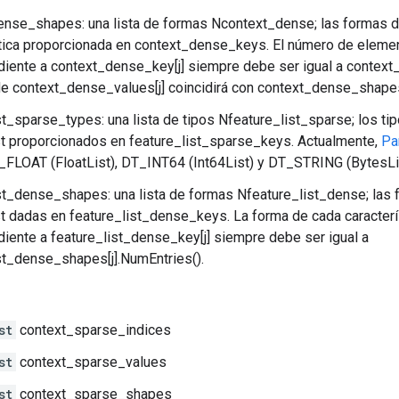
nse_shapes: una lista de formas Ncontext_dense; las formas d
tica proporcionada en context_dense_keys. El número de element
iente a context_dense_key[j] siempre debe ser igual a context
e context_dense_values[j] coincidirá con context_dense_shapes[
st_sparse_types: una lista de tipos Nfeature_list_sparse; los ti
t proporcionados en feature_list_sparse_keys. Actualmente,
Pa
FLOAT (FloatList), DT_INT64 (Int64List) y DT_STRING (BytesLis
st_dense_shapes: una lista de formas Nfeature_list_dense; las 
t dadas en feature_list_dense_keys. La forma de cada caracterís
iente a feature_list_dense_key[j] siempre debe ser igual a
st_dense_shapes[j].NumEntries().
st
context_sparse_indices
st
context_sparse_values
st
context_sparse_shapes