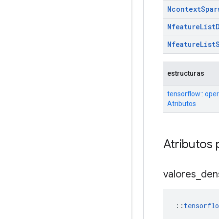
Ncontext
Spar
Nfeature
List
Nfeature
List
estructuras
tensorflow:: op
Atributos
Atributos 
valores
_
den
::
tensorfl