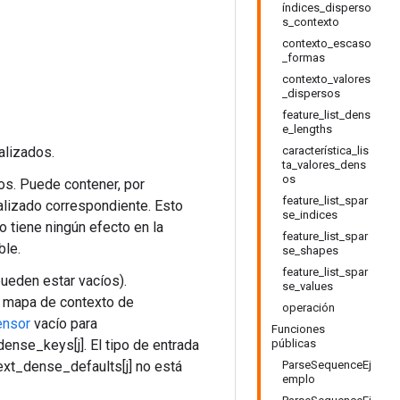
índices_disperso
s_contexto
contexto_escaso
_formas
contexto_valores
_dispersos
feature_list_dens
e_lengths
alizados.
característica_lis
ta_valores_dens
os
os. Puede contener, por
feature_list_spar
ializado correspondiente. Esto
se_indices
o tiene ningún efecto en la
feature_list_spar
ble.
se_shapes
feature_list_spar
ueden estar vacíos).
se_values
l mapa de contexto de
operación
ensor
vacío para
Funciones
dense_keys[j]. El tipo de entrada
públicas
text_dense_defaults[j] no está
ParseSequenceEj
emplo