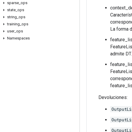
sparse
_
ops
context_de
state
_
ops
Caracterís
string
_
ops
correspond
training
_
ops
La forma d
user
_
ops
Namespaces
feature_li
FeatureLis
admite DT_
feature_li
FeatureLis
correspond
feature_li
Devoluciones:
OutputLi
OutputLi
OutputLi