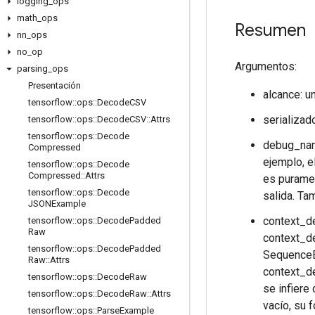
logging
_
ops
math
_
ops
Resumen
nn
_
ops
no
_
op
Argumentos:
parsing
_
ops
Presentación
alcance: u
tensorflow
::
ops
::
Decode
CSV
serializad
tensorflow
::
ops
::
Decode
CSV
::
Attrs
tensorflow
::
ops
::
Decode
debug_name
Compressed
ejemplo, e
tensorflow
::
ops
::
Decode
Compressed
::
Attrs
es puramen
tensorflow
::
ops
::
Decode
salida. Ta
JSONExample
context_de
tensorflow
::
ops
::
Decode
Padded
Raw
context_de
tensorflow
::
ops
::
Decode
Padded
SequenceE
Raw
::
Attrs
context_de
tensorflow
::
ops
::
Decode
Raw
se infiere
tensorflow
::
ops
::
Decode
Raw
::
Attrs
vacío, su 
tensorflow
::
ops
::
Parse
Example