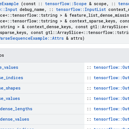
e
Example
(const
::
tensorflow
::
Scope
& scope
,
::
tens
w
::
Input
debug
_
name
,
::
tensorflow
::
Input
List
context
_
ice<
::
tensorflow
::
tstring > & feature
_
list
_
dense
_
missi
ice<
::
tensorflow
::
tstring > & context
_
sparse
_
keys
,
cons
tstring > & context
_
dense
_
keys
,
const gtl
::
Array
Slice<
sparse
_
keys
,
const gtl
::
Array
Slice<
::
tensorflow
::
tstri
Parse
Sequence
Example
::
Attrs
& attrs)
cos
e
_
values
::
tensorflow::Ou
se
_
indices
::
tensorflow::Ou
se
_
shapes
::
tensorflow::Ou
se
_
values
::
tensorflow::Ou
dense
_
lengths
::
tensorflow::Ou
dense
_
values
::
tensorflow::Ou