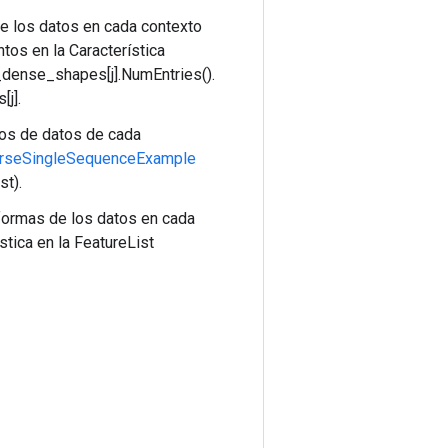
e los datos en cada contexto
os en la Característica
_dense_shapes[j].NumEntries().
j].
pos de datos de cada
rseSingleSequenceExample
t).
formas de los datos en cada
tica en la FeatureList