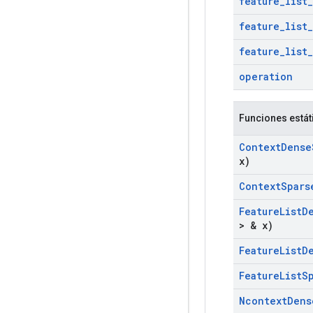
feature
_
list
_
feature
_
list
_
feature
_
list
_
operation
Funciones estát
Context
Dense
x)
Context
Spars
Feature
List
D
> & x)
Feature
List
D
Feature
List
S
Ncontext
Dens