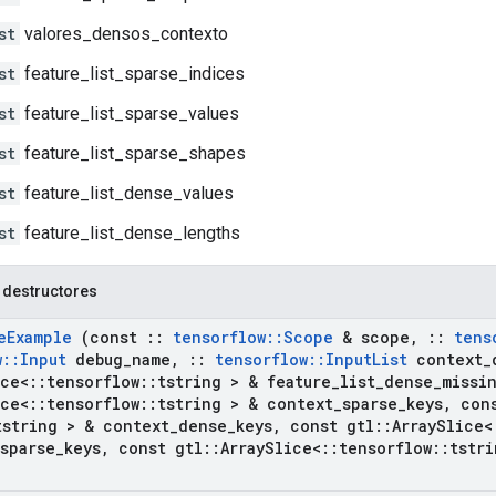
st
valores_densos_contexto
st
feature_list_sparse_indices
st
feature_list_sparse_values
st
feature_list_sparse_shapes
st
feature_list_dense_values
st
feature_list_dense_lengths
 destructores
e
Example
(const
::
tensorflow
::
Scope
& scope
,
::
tens
w
::
Input
debug
_
name
,
::
tensorflow
::
Input
List
context
_
ice<
::
tensorflow
::
tstring > & feature
_
list
_
dense
_
missi
ice<
::
tensorflow
::
tstring > & context
_
sparse
_
keys
,
cons
tstring > & context
_
dense
_
keys
,
const gtl
::
Array
Slice<
sparse
_
keys
,
const gtl
::
Array
Slice<
::
tensorflow
::
tstri