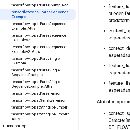
tensorflow
::
ops
::
Parse
Example
V2
feature_l
tensorflow
::
ops
::
Parse
Sequence
pueden fal
Example
predetermi
tensorflow
::
ops
::
Parse
Sequence
Example
::
Attrs
context_sp
tensorflow
::
ops
::
Parse
Sequence
esperadas 
Example
V2
tensorflow
::
ops
::
Parse
Sequence
context_de
Example
V2
::
Attrs
esperadas
tensorflow
::
ops
::
Parse
Single
Example
feature_li
tensorflow
::
ops
::
Parse
Single
esperadas 
Sequence
Example
tensorflow
::
ops
::
Parse
Single
feature_li
Sequence
Example
::
Attrs
esperadas 
tensorflow
::
ops
::
Parse
Tensor
tensorflow
::
ops
::
Serialize
Tensor
Atributos opcio
tensorflow
::
ops
::
String
To
Number
context_sp
tensorflow
::
ops
::
String
To
Number
::
Attrs
Caracterís
random
_
ops
DT_FLOAT (