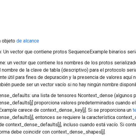
n objeto
de alcance
o: Un vector que contiene protos SequenceExample binarios seri
: un vector que contiene los nombres de los protos serializad
l nombre de la clave de tabla (descriptivo) para el protocolo ser
te útil para fines de depuración y la presencia de valores aquí n
mbién puede ser un vector vacío si no hay ningún nombre disponi
nse_defaults: una lista de tensores Ncontext_dense (algunos p
nse_defaults[j] proporciona valores predeterminados cuando e
xample carece de context_dense_key[j]. Si se proporciona un
t
nse_defaults[j], entonces se requiere la característica context_
 de context_dense_defaults[j], incluso cuando está vacío. Si con
forma debe coincidir con context_dense_shapes[j].