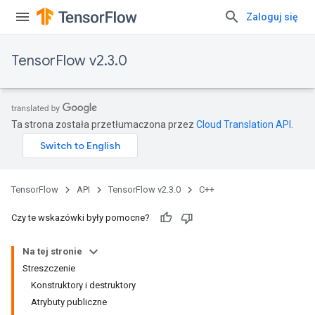
Zaloguj się
TensorFlow v2.3.0
Ta strona została przetłumaczona przez
Cloud Translation API
.
TensorFlow
API
TensorFlow v2.3.0
C++
Czy te wskazówki były pomocne?
Na tej stronie
Streszczenie
Konstruktory i destruktory
Atrybuty publiczne