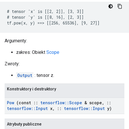
# tensor 'x' is [[2, 2]], [3, 3]]

# tensor 'y' is [[8, 16], [2, 3]]

tf.pow(x, y) ==> [[256, 65536], [9, 27]]
Argumenty:
zakres: Obiekt
Scope
Zwroty:
Output
: tensor z.
Konstruktory i destruktory
Pow
(const
::
tensorflow
::
Scope
& scope
,
::
tensorflow
::
Input
x
,
::
tensorflow
::
Input
y)
Atrybuty publiczne