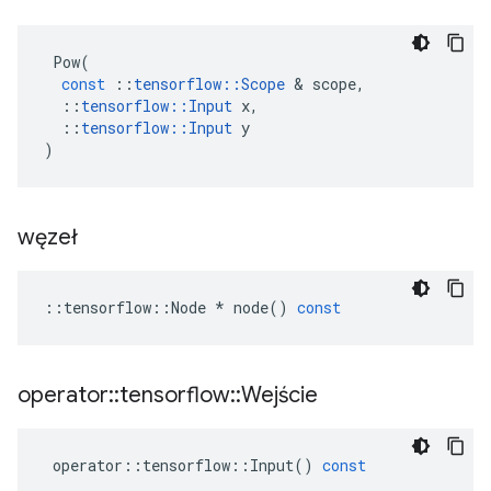
Pow
(
const
::
tensorflow
::
Scope
&
scope
,
::
tensorflow
::
Input
x
,
::
tensorflow
::
Input
y
)
węzeł
::
tensorflow
::
Node
*
node
()
const
operator
::
tensorflow
::
Wejście
operator
::
tensorflow
::
Input
()
const