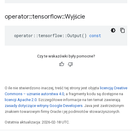
operator
::
tensorflow
::
Wyjście
operator
::
tensorflow
::
Output
()
const
Czy te wskazówki były pomocne?
O ile nie stwierdzono inaczej, treść tej strony jest objęta
licencją Creative
Commons – uznanie autorstwa 4.0
, a fragmenty kodu są dostępne na
licencji Apache 2.0
. Szczegółowe informacje na ten temat zawierają
zasady dotyczące witryny Google Developers
. Java jest zastrzeżonym
znakiem towarowym firmy Oracle i jej podmiotów stowarzyszonych.
Ostatnia aktualizacja: 2026-02-18 UTC.