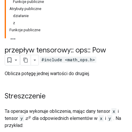
Funkcje publiczne
Atrybuty publiczne
działanie
z
Funkcje publiczne
przepływ tensorowy
::
ops
::
Pow
#include <math_ops.h>
Oblicza potęgę jednej wartości do drugiej.
Streszczenie
Ta operacja wykonuje obliczenia, mając dany tensor
x
i
tensor
y
dla odpowiednich elementów w
x
i
y
. Na
x
y
przykład: