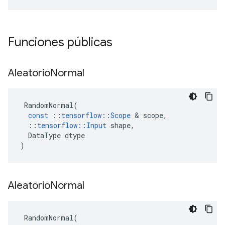
Funciones públicas
Aleatorio
Normal
RandomNormal
(
const
::
tensorflow
::
Scope
&
scope
,
::
tensorflow
::
Input
shape
,
DataType
dtype
)
Aleatorio
Normal
RandomNormal
(