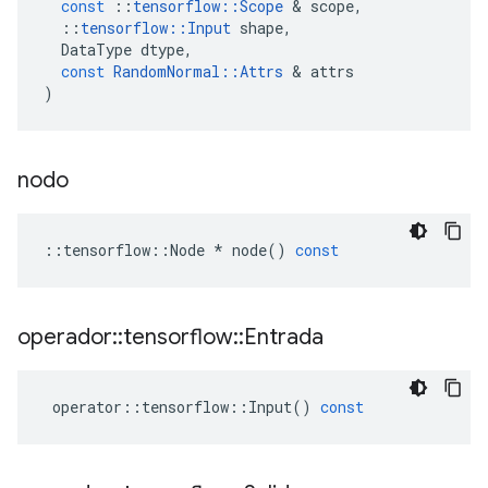
const
::
tensorflow
::
Scope
&
scope
,
::
tensorflow
::
Input
shape
,
DataType
dtype
,
const
RandomNormal
::
Attrs
&
attrs
)
nodo
::
tensorflow
::
Node
*
node
()
const
operador
::
tensorflow
::
Entrada
operator
::
tensorflow
::
Input
()
const