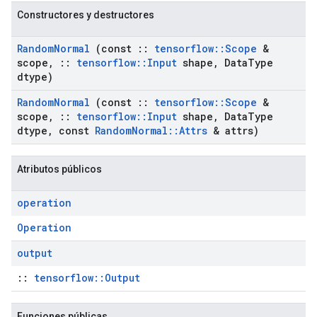
Constructores y destructores
Random
Normal
(const
::
tensorflow
::
Scope
&
scope
,
::
tensorflow
::
Input
shape
,
Data
Type
dtype)
Random
Normal
(const
::
tensorflow
::
Scope
&
scope
,
::
tensorflow
::
Input
shape
,
Data
Type
dtype
,
const
Random
Normal
::
Attrs
& attrs)
Atributos públicos
operation
Operation
output
::
tensorflow::Output
Funciones públicas