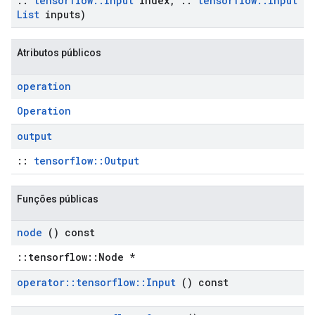
::
tensorflow
::
Input
index
,
::
tensorflow
::
Input
List
inputs)
Atributos públicos
operation
Operation
output
::
tensorflow::Output
Funções públicas
node
() const
::tensorflow::Node *
operator
::
tensorflow
::
Input
() const