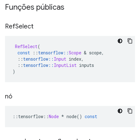
Funções públicas
Ref
Select
RefSelect
(
const
::
tensorflow
::
Scope
&
 scope
,
::
tensorflow
::
Input
 index
,
::
tensorflow
::
InputList
 inputs
)
nó
::
tensorflow
::
Node
*
 node
()
const