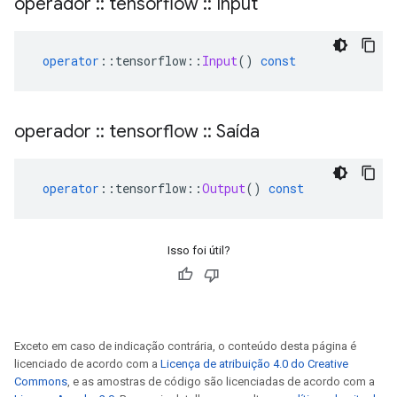
operador
::
tensorflow
::
Input
operator
::
tensorflow
::
Input
()
const
operador
::
tensorflow
::
Saída
operator
::
tensorflow
::
Output
()
const
Isso foi útil?
Exceto em caso de indicação contrária, o conteúdo desta página é
licenciado de acordo com a
Licença de atribuição 4.0 do Creative
Commons
, e as amostras de código são licenciadas de acordo com a