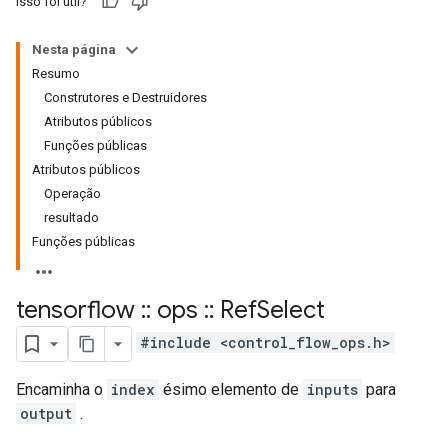
Isso foi útil?
Nesta página
Resumo
Construtores e Destruidores
Atributos públicos
Funções públicas
Atributos públicos
Operação
resultado
Funções públicas
tensorflow
::
ops
::
Ref
Select
#include <control_flow_ops.h>
Encaminha o
index
ésimo elemento de
inputs
para
output
.