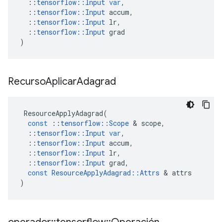
::
tensorflow
::
Input
var
,
::
tensorflow
::
Input
accum
,
::
tensorflow
::
Input
lr
,
::
tensorflow
::
Input
grad
)
Recurso
Aplicar
Adagrad
ResourceApplyAdagrad
(
const
::
tensorflow
::
Scope
&
scope
,
::
tensorflow
::
Input
var
,
::
tensorflow
::
Input
accum
,
::
tensorflow
::
Input
lr
,
::
tensorflow
::
Input
grad
,
const
ResourceApplyAdagrad
::
Attrs
&
attrs
)