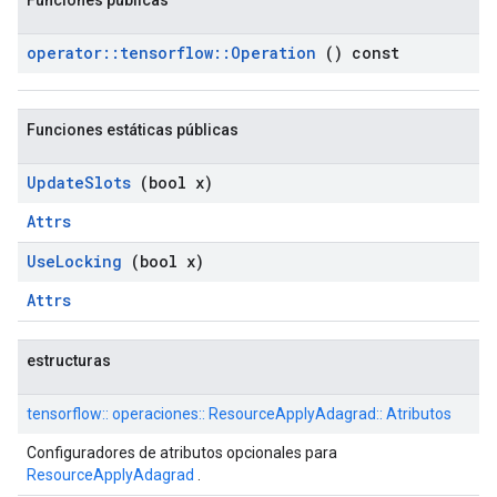
Funciones públicas
operator
::
tensorflow
::
Operation
() const
Funciones estáticas públicas
Update
Slots
(bool x)
Attrs
Use
Locking
(bool x)
Attrs
estructuras
tensorflow:: operaciones:: ResourceApplyAdagrad:: Atributos
Configuradores de atributos opcionales para
ResourceApplyAdagrad
.