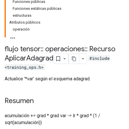
Funciones públicas
Funciones estáticas públicas
estructuras
Atributos públicos
operación
flujo tensor
::
operaciones
::
Recurso
Aplicar
Adagrad
#include
<training_ops.h>
Actualice '*var' según el esquema adagrad.
Resumen
acumulación += grad * grad var -= lr * grad * (1 /
sqrt(acumulación))