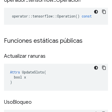
operador
::
tensorflow
::
Operación
operator
::
tensorflow
::
Operation
()
const
Funciones estáticas públicas
Actualizar ranuras
Attrs
 UpdateSlots(

  bool x

)
Uso
Bloqueo