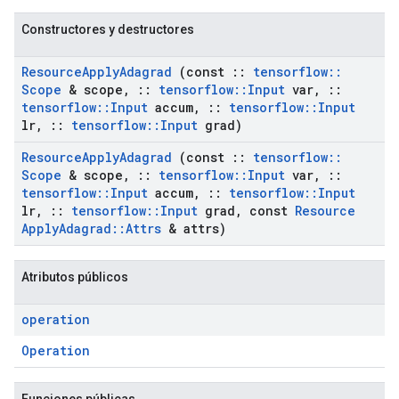
Constructores y destructores
Resource
Apply
Adagrad
(const
::
tensorflow
::
Scope
& scope
,
::
tensorflow
::
Input
var
,
::
tensorflow
::
Input
accum
,
::
tensorflow
::
Input
lr
,
::
tensorflow
::
Input
grad)
Resource
Apply
Adagrad
(const
::
tensorflow
::
Scope
& scope
,
::
tensorflow
::
Input
var
,
::
tensorflow
::
Input
accum
,
::
tensorflow
::
Input
lr
,
::
tensorflow
::
Input
grad
,
const
Resource
Apply
Adagrad
::
Attrs
& attrs)
Atributos públicos
operation
Operation