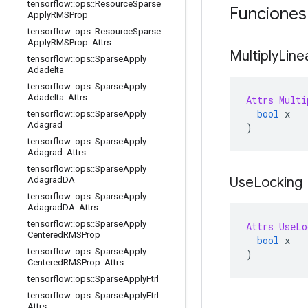
tensorflow
::
ops
::
Resource
Sparse
Funciones
Apply
RMSProp
tensorflow
::
ops
::
Resource
Sparse
Apply
RMSProp
::
Attrs
Multiply
Line
tensorflow
::
ops
::
Sparse
Apply
Adadelta
tensorflow
::
ops
::
Sparse
Apply
Adadelta
::
Attrs
Attrs
Multi
bool
 x
tensorflow
::
ops
::
Sparse
Apply
Adagrad
)
tensorflow
::
ops
::
Sparse
Apply
Adagrad
::
Attrs
tensorflow
::
ops
::
Sparse
Apply
Use
Locking
Adagrad
DA
tensorflow
::
ops
::
Sparse
Apply
Adagrad
DA
::
Attrs
tensorflow
::
ops
::
Sparse
Apply
Attrs
UseLo
Centered
RMSProp
bool
 x
tensorflow
::
ops
::
Sparse
Apply
)
Centered
RMSProp
::
Attrs
tensorflow
::
ops
::
Sparse
Apply
Ftrl
tensorflow
::
ops
::
Sparse
Apply
Ftrl
::
Attrs