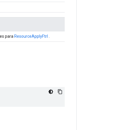
les para
ResourceApplyFtrl
.