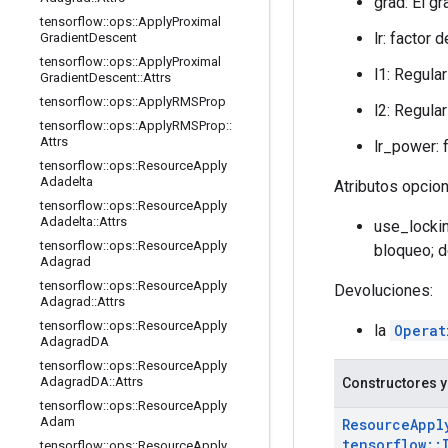
grad: El gr
tensorflow
::
ops
::
Apply
Proximal
lr: factor 
Gradient
Descent
tensorflow
::
ops
::
Apply
Proximal
l1: Regula
Gradient
Descent
::
Attrs
tensorflow
::
ops
::
Apply
RMSProp
l2: Regula
tensorflow
::
ops
::
Apply
RMSProp
::
Attrs
lr_power: 
tensorflow
::
ops
::
Resource
Apply
Adadelta
Atributos opcio
tensorflow
::
ops
::
Resource
Apply
Adadelta
::
Attrs
use_lockin
tensorflow
::
ops
::
Resource
Apply
bloqueo; d
Adagrad
tensorflow
::
ops
::
Resource
Apply
Devoluciones:
Adagrad
::
Attrs
tensorflow
::
ops
::
Resource
Apply
la
Operat
Adagrad
DA
tensorflow
::
ops
::
Resource
Apply
Adagrad
DA
::
Attrs
Constructores y
tensorflow
::
ops
::
Resource
Apply
Adam
Resource
Appl
tensorflow
::
tensorflow
::
ops
::
Resource
Apply