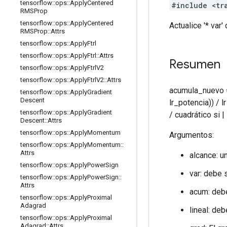
tensorflow
::
ops
::
Apply
Centered
#include <tr
RMSProp
tensorflow
::
ops
::
Apply
Centered
Actualice '* var
RMSProp
::
Attrs
tensorflow
::
ops
::
Apply
Ftrl
tensorflow
::
ops
::
Apply
Ftrl
::
Attrs
Resumen
tensorflow
::
ops
::
Apply
Ftrl
V2
tensorflow
::
ops
::
Apply
Ftrl
V2
::
Attrs
acumula_nuevo = 
tensorflow
::
ops
::
Apply
Gradient
Descent
lr_potencia)) / l
tensorflow
::
ops
::
Apply
Gradient
/ cuadrático si 
Descent
::
Attrs
tensorflow
::
ops
::
Apply
Momentum
Argumentos:
tensorflow
::
ops
::
Apply
Momentum
::
Attrs
alcance: u
tensorflow
::
ops
::
Apply
Power
Sign
var: debe s
tensorflow
::
ops
::
Apply
Power
Sign
::
Attrs
acum: debe
tensorflow
::
ops
::
Apply
Proximal
Adagrad
lineal: deb
tensorflow
::
ops
::
Apply
Proximal
Adagrad
::
Attrs