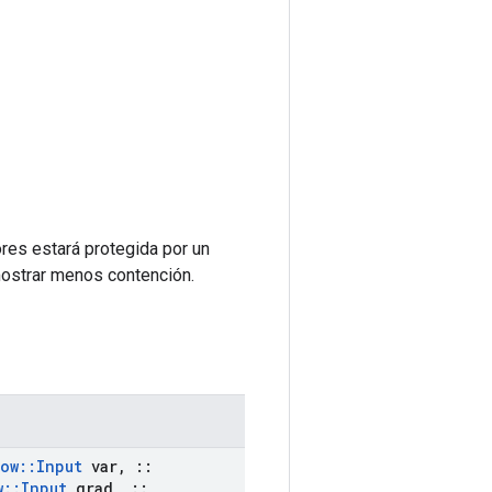
ores estará protegida por un
mostrar menos contención.
low
::
Input
var
,
::
w
::
Input
grad
,
::