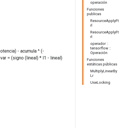
operación
Funciones
publicas
ResourceApplyFt
rl
ResourceApplyFt
rl
operador ::
tensorflow ::
otencia) - acumula ^ (-
Operación
ar = (signo (lineal) * l1 - lineal)
Funciones
estáticas públicas
MultiplyLinearBy
Lr
UseLocking