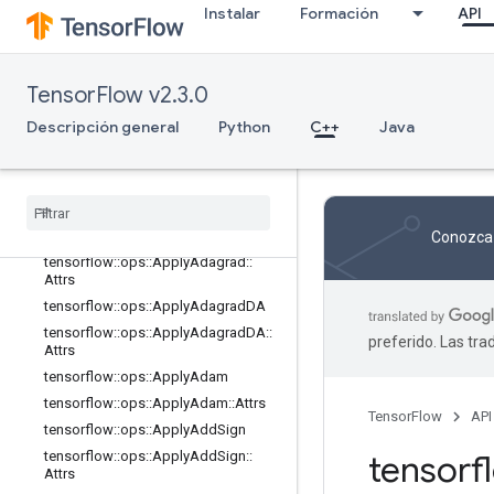
random_ops
Instalar
Formación
API
sparse_ops
state_ops
string_ops
TensorFlow v2.3.0
training_ops
Descripción general
Python
C++
Java
Descripción general
tensorflow
::
ops
::
Apply
Adadelta
tensorflow
::
ops
::
Apply
Adadelta
::
Attrs
tensorflow
::
ops
::
Apply
Adagrad
Conozca 
tensorflow
::
ops
::
Apply
Adagrad
::
Attrs
tensorflow
::
ops
::
Apply
Adagrad
DA
tensorflow
::
ops
::
Apply
Adagrad
DA
::
preferido. Las tr
Attrs
tensorflow
::
ops
::
Apply
Adam
tensorflow
::
ops
::
Apply
Adam
::
Attrs
TensorFlow
API
tensorflow
::
ops
::
Apply
Add
Sign
tensorflow
::
ops
::
Apply
Add
Sign
::
tensor
Attrs