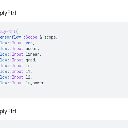
ply
Ftrl
plyFtrl
(
ensorflow
::
Scope
&
 scope
,
low
::
Input
var
,
low
::
Input
 accum
,
low
::
Input
 linear
,
low
::
Input
 grad
,
low
::
Input
 lr
,
low
::
Input
 l1
,
low
::
Input
 l2
,
low
::
Input
 lr_power
ply
Ftrl