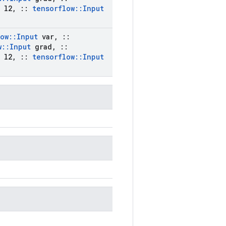
l2
,
::
tensorflow
::
Input
low
::
Input
var
,
::
w
::
Input
grad
,
::
l2
,
::
tensorflow
::
Input