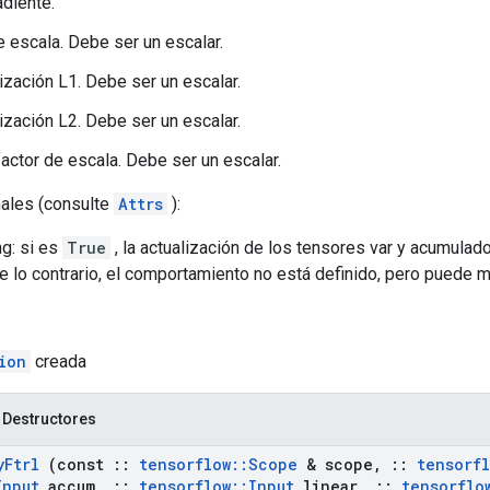
adiente.
de escala. Debe ser un escalar.
rización L1. Debe ser un escalar.
rización L2. Debe ser un escalar.
factor de escala. Debe ser un escalar.
nales (consulte
Attrs
):
g: si es
True
, la actualización de los tensores var y acumulad
e lo contrario, el comportamiento no está definido, pero puede 
ion
creada
 Destructores
y
Ftrl
(const
::
tensorflow
::
Scope
& scope
,
::
tensorf
Input
accum
,
::
tensorflow
::
Input
linear
,
::
tensorflo