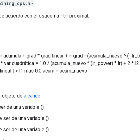
aining_ops.h>
' de acuerdo con el esquema Ftrl-proximal.
acumula + grad * grad linear + = grad - (acumula_nuevo ^ (- lr_p
r * var cuadrática = 1.0 / (acumula_nuevo ^ (lr_power) * lr) + 2 * l2 v
| lineal | > l1 más 0.0 acum = acum_nuevo
n objeto de
alcance
er de una variable ().
 ser de una variable ().
e ser de una variable ().