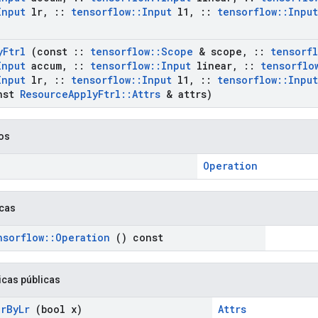
Input
lr
,
::
tensorflow
::
Input
l1
,
::
tensorflow
::
Input
y
Ftrl
(const
::
tensorflow
::
Scope
& scope
,
::
tensorf
Input
accum
,
::
tensorflow
::
Input
linear
,
::
tensorflo
Input
lr
,
::
tensorflow
::
Input
l1
,
::
tensorflow
::
Input
nst
Resource
Apply
Ftrl
::
Attrs
& attrs)
cos
Operation
icas
nsorflow
::
Operation
() const
icas públicas
ar
By
Lr
(bool x)
Attrs