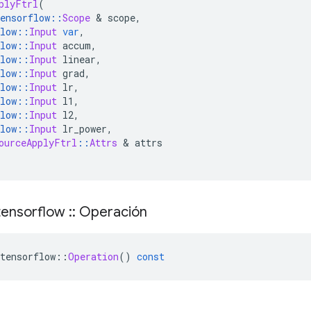
plyFtrl
(
ensorflow
::
Scope
&
 scope
,
low
::
Input
var
,
low
::
Input
 accum
,
low
::
Input
 linear
,
low
::
Input
 grad
,
low
::
Input
 lr
,
low
::
Input
 l1
,
low
::
Input
 l2
,
low
::
Input
 lr_power
,
ourceApplyFtrl
::
Attrs
&
 attrs
ensorflow
::
Operación
tensorflow
::
Operation
()
const