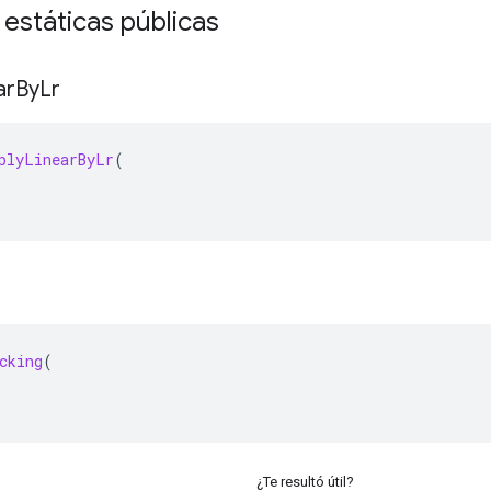
 estáticas públicas
ar
By
Lr
plyLinearByLr
(
cking
(
¿Te resultó útil?