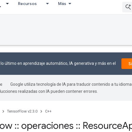
Recursos
Más
lo último en aprendizaje automático, IA generativa y más en el
S
Google utiliza tecnología de IA para traducir contenido a tu idioma
aducciones realizadas con IA pueden contener errores.
TensorFlow v2.3.0
C++
flow
::
operaciones
::
Resource
Ap