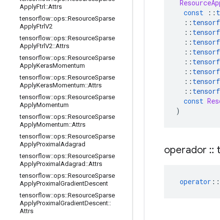
ResourceAp
Apply
Ftrl
::
Attrs
const
::
t
tensorflow
::
ops
::
Resource
Sparse
::
tensorf
Apply
Ftrl
V2
::
tensorf
tensorflow
::
ops
::
Resource
Sparse
::
tensorf
Apply
Ftrl
V2
::
Attrs
::
tensorf
tensorflow
::
ops
::
Resource
Sparse
::
tensorf
Apply
Keras
Momentum
::
tensorf
tensorflow
::
ops
::
Resource
Sparse
::
tensorf
Apply
Keras
Momentum
::
Attrs
::
tensorf
tensorflow
::
ops
::
Resource
Sparse
const
Res
Apply
Momentum
)
tensorflow
::
ops
::
Resource
Sparse
Apply
Momentum
::
Attrs
tensorflow
::
ops
::
Resource
Sparse
Apply
Proximal
Adagrad
operador
::
t
tensorflow
::
ops
::
Resource
Sparse
Apply
Proximal
Adagrad
::
Attrs
tensorflow
::
ops
::
Resource
Sparse
operator
::
Apply
Proximal
Gradient
Descent
tensorflow
::
ops
::
Resource
Sparse
Apply
Proximal
Gradient
Descent
::
Attrs