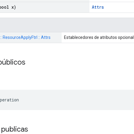
ool x)
Attrs
:: ResourceApplyFtrl :: Attrs
Establecedores de atributos opciona
públicos
peration
 publicas