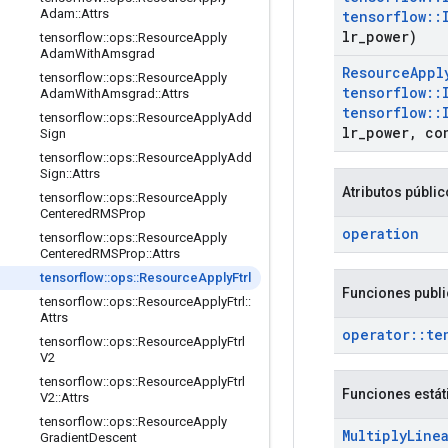
Adam
::
Attrs
tensorflow
::
lr
_
power)
tensorflow
::
ops
::
Resource
Apply
Adam
With
Amsgrad
Resource
Appl
tensorflow
::
ops
::
Resource
Apply
tensorflow
::
Adam
With
Amsgrad
::
Attrs
tensorflow
::
tensorflow
::
ops
::
Resource
Apply
Add
lr
_
power
,
co
Sign
tensorflow
::
ops
::
Resource
Apply
Add
Sign
::
Attrs
Atributos públi
tensorflow
::
ops
::
Resource
Apply
Centered
RMSProp
operation
tensorflow
::
ops
::
Resource
Apply
Centered
RMSProp
::
Attrs
tensorflow
::
ops
::
Resource
Apply
Ftrl
Funciones publ
tensorflow
::
ops
::
Resource
Apply
Ftrl
::
Attrs
operator
::
te
tensorflow
::
ops
::
Resource
Apply
Ftrl
V2
tensorflow
::
ops
::
Resource
Apply
Ftrl
Funciones estát
V2
::
Attrs
tensorflow
::
ops
::
Resource
Apply
Multiply
Line
Gradient
Descent