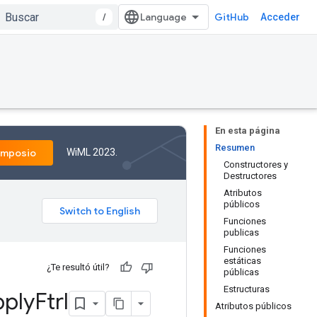
/
GitHub
Acceder
En esta página
Resumen
WiML 2023.
imposio
Constructores y
Destructores
Atributos
públicos
Funciones
publicas
Funciones
estáticas
¿Te resultó útil?
públicas
Estructuras
ply
Ftrl
Atributos públicos