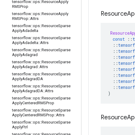
tensorflow
::
ops
::
Resource
Apply
RMSProp
Resource
Ap
tensorflow
::
ops
::
Resource
Apply
RMSProp
::
Attrs
tensorflow
::
ops
::
Resource
Sparse
Apply
Adadelta
ResourceAp
tensorflow
::
ops
::
Resource
Sparse
const
::
t
Apply
Adadelta
::
Attrs
::
tensorf
tensorflow
::
ops
::
Resource
Sparse
::
tensorf
Apply
Adagrad
::
tensorf
tensorflow
::
ops
::
Resource
Sparse
::
tensorf
Apply
Adagrad
::
Attrs
::
tensorf
tensorflow
::
ops
::
Resource
Sparse
::
tensorf
Apply
Adagrad
DA
::
tensorf
tensorflow
::
ops
::
Resource
Sparse
::
tensorf
Apply
Adagrad
DA
::
Attrs
)
tensorflow
::
ops
::
Resource
Sparse
Apply
Centered
RMSProp
tensorflow
::
ops
::
Resource
Sparse
Apply
Centered
RMSProp
::
Attrs
Resource
Ap
tensorflow
::
ops
::
Resource
Sparse
Apply
Ftrl
tensorflow
::
ops
::
Resource
Sparse