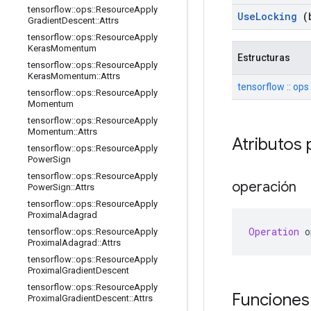
tensorflow
::
ops
::
Resource
Apply
Use
Locking
(b
Gradient
Descent
::
Attrs
tensorflow
::
ops
::
Resource
Apply
Keras
Momentum
Estructuras
tensorflow
::
ops
::
Resource
Apply
Keras
Momentum
::
Attrs
tensorflow :: ops 
tensorflow
::
ops
::
Resource
Apply
Momentum
tensorflow
::
ops
::
Resource
Apply
Momentum
::
Attrs
Atributos 
tensorflow
::
ops
::
Resource
Apply
Power
Sign
tensorflow
::
ops
::
Resource
Apply
operación
Power
Sign
::
Attrs
tensorflow
::
ops
::
Resource
Apply
Proximal
Adagrad
Operation
 o
tensorflow
::
ops
::
Resource
Apply
Proximal
Adagrad
::
Attrs
tensorflow
::
ops
::
Resource
Apply
Proximal
Gradient
Descent
tensorflow
::
ops
::
Resource
Apply
Funciones
Proximal
Gradient
Descent
::
Attrs