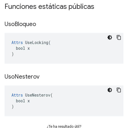
Funciones estáticas públicas
Uso
Bloqueo
Attrs
 UseLocking(

  bool x

)
Uso
Nesterov
Attrs
 UseNesterov(

  bool x

)
¿Te ha resultado útil?