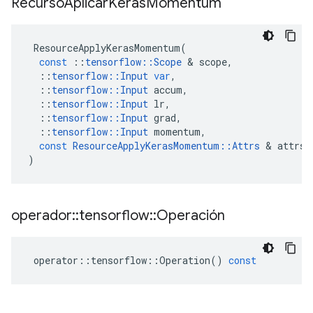
Recurso
Aplicar
Keras
Momentum
ResourceApplyKerasMomentum
(
const
::
tensorflow
::
Scope
&
scope
,
::
tensorflow
::
Input
var
,
::
tensorflow
::
Input
accum
,
::
tensorflow
::
Input
lr
,
::
tensorflow
::
Input
grad
,
::
tensorflow
::
Input
momentum
,
const
ResourceApplyKerasMomentum
::
Attrs
&
attrs
)
operador
::
tensorflow
::
Operación
operator
::
tensorflow
::
Operation
()
const