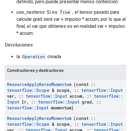
definido, pero puede presentar menos contención.
use_nesterov: Si es
True
, el tensor pasado para
calcular grad será var + impulso * accum, por lo que al
final, el var que obtienes es en realidad var + impulso
* accum.
Devoluciones:
la
Operation
creada
Constructores y destructores
Resource
Apply
Keras
Momentum
(const
::
tensorflow
::
Scope
& scope
,
::
tensorflow
::
Input
var
,
::
tensorflow
::
Input
accum
,
::
tensorflow
::
Input
lr
,
::
tensorflow
::
Input
grad
,
::
tensorflow
::
Input
momentum)
Resource
Apply
Keras
Momentum
(const
::
tensorflow
::
Scope
& scope
,
::
tensorflow
::
Input
var
,
::
tensorflow
::
Input
accum
,
::
tensorflow
::