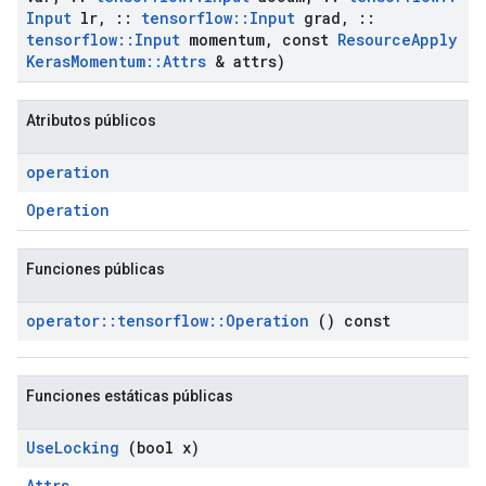
Input
lr
,
::
tensorflow
::
Input
grad
,
::
tensorflow
::
Input
momentum
,
const
Resource
Apply
Keras
Momentum
::
Attrs
& attrs)
Atributos públicos
operation
Operation
Funciones públicas
operator
::
tensorflow
::
Operation
() const
Funciones estáticas públicas
Use
Locking
(bool x)
Attrs