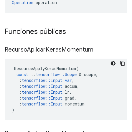
Operation
 operation
Funciones públicas
Recurso
Aplicar
Keras
Momentum
ResourceApplyKerasMomentum
(
const
::
tensorflow
::
Scope
&
scope
,
::
tensorflow
::
Input
var
,
::
tensorflow
::
Input
accum
,
::
tensorflow
::
Input
lr
,
::
tensorflow
::
Input
grad
,
::
tensorflow
::
Input
momentum
)