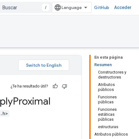
/
GitHub
Acceder
En esta página
Resumen
Constructores y
destructores
Atributos
¿Te ha resultado útil?
públicos
Funciones
ply
Proximal
públicas
Funciones
s.h>
estáticas
públicas
estructuras
Atributos públicos