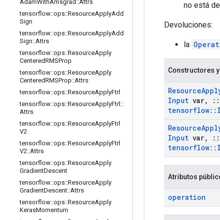
Adam
With
Amsgrad
::
Attrs
no está de
tensorflow
::
ops
::
Resource
Apply
Add
Sign
Devoluciones:
tensorflow
::
ops
::
Resource
Apply
Add
Sign
::
Attrs
la
Operat
tensorflow
::
ops
::
Resource
Apply
Centered
RMSProp
Constructores y
tensorflow
::
ops
::
Resource
Apply
Centered
RMSProp
::
Attrs
Resource
Appl
tensorflow
::
ops
::
Resource
Apply
Ftrl
Input
var
,
::
tensorflow
::
ops
::
Resource
Apply
Ftrl
::
tensorflow
::
Attrs
tensorflow
::
ops
::
Resource
Apply
Ftrl
Resource
Appl
V2
Input
var
,
::
tensorflow
::
ops
::
Resource
Apply
Ftrl
tensorflow
::
V2
::
Attrs
tensorflow
::
ops
::
Resource
Apply
Gradient
Descent
Atributos públi
tensorflow
::
ops
::
Resource
Apply
Gradient
Descent
::
Attrs
operation
tensorflow
::
ops
::
Resource
Apply
Keras
Momentum