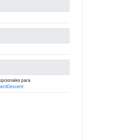
opcionales para
ientDescent
.