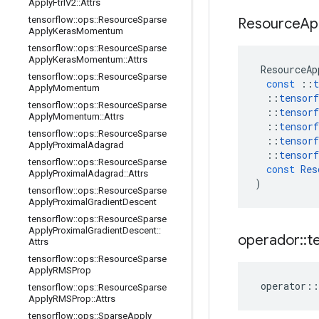
Apply
Ftrl
V2
::
Attrs
tensorflow
::
ops
::
Resource
Sparse
Resource
Ap
Apply
Keras
Momentum
tensorflow
::
ops
::
Resource
Sparse
Apply
Keras
Momentum
::
Attrs
ResourceAp
tensorflow
::
ops
::
Resource
Sparse
const
::
t
Apply
Momentum
::
tensorf
tensorflow
::
ops
::
Resource
Sparse
::
tensorf
Apply
Momentum
::
Attrs
::
tensorf
tensorflow
::
ops
::
Resource
Sparse
::
tensorf
Apply
Proximal
Adagrad
::
tensorf
tensorflow
::
ops
::
Resource
Sparse
const
Res
Apply
Proximal
Adagrad
::
Attrs
)
tensorflow
::
ops
::
Resource
Sparse
Apply
Proximal
Gradient
Descent
tensorflow
::
ops
::
Resource
Sparse
Apply
Proximal
Gradient
Descent
::
operador
::
t
Attrs
tensorflow
::
ops
::
Resource
Sparse
Apply
RMSProp
operator
::
tensorflow
::
ops
::
Resource
Sparse
Apply
RMSProp
::
Attrs
tensorflow
::
ops
::
Sparse
Apply