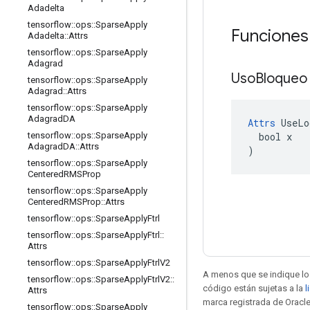
Adadelta
tensorflow
::
ops
::
Sparse
Apply
Funciones
Adadelta
::
Attrs
tensorflow
::
ops
::
Sparse
Apply
Adagrad
Uso
Bloque
tensorflow
::
ops
::
Sparse
Apply
Adagrad
::
Attrs
tensorflow
::
ops
::
Sparse
Apply
Adagrad
DA
Attrs
 UseLo
  bool x

tensorflow
::
ops
::
Sparse
Apply
Adagrad
DA
::
Attrs
)
tensorflow
::
ops
::
Sparse
Apply
Centered
RMSProp
tensorflow
::
ops
::
Sparse
Apply
Centered
RMSProp
::
Attrs
tensorflow
::
ops
::
Sparse
Apply
Ftrl
tensorflow
::
ops
::
Sparse
Apply
Ftrl
::
Attrs
tensorflow
::
ops
::
Sparse
Apply
Ftrl
V2
A menos que se indique lo 
tensorflow
::
ops
::
Sparse
Apply
Ftrl
V2
::
código están sujetas a la
l
Attrs
marca registrada de Oracle
tensorflow
::
ops
::
Sparse
Apply