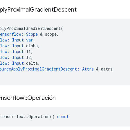
ply
Proximal
Gradient
Descent
plyProximalGradientDescent
(
ensorflow
::
Scope
&
scope
,
low
::
Input
var
,
low
::
Input
alpha
,
low
::
Input
l1
,
low
::
Input
l2
,
low
::
Input
delta
,
ourceApplyProximalGradientDescent
::
Attrs
&
attrs
ensorflow
::
Operación
tensorflow
::
Operation
()
const