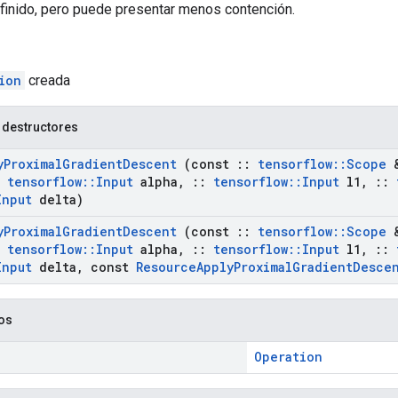
finido, pero puede presentar menos contención.
ion
creada
 destructores
y
Proximal
Gradient
Descent
(const
::
tensorflow
::
Scope
&
tensorflow
::
Input
alpha
,
::
tensorflow
::
Input
l1
,
::
Input
delta)
y
Proximal
Gradient
Descent
(const
::
tensorflow
::
Scope
&
tensorflow
::
Input
alpha
,
::
tensorflow
::
Input
l1
,
::
Input
delta
,
const
Resource
Apply
Proximal
Gradient
Desce
cos
Operation