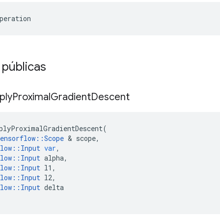
peration
 públicas
ply
Proximal
Gradient
Descent
plyProximalGradientDescent
(
ensorflow
::
Scope
&
scope
,
low
::
Input
var
,
low
::
Input
alpha
,
low
::
Input
l1
,
low
::
Input
l2
,
low
::
Input
delta