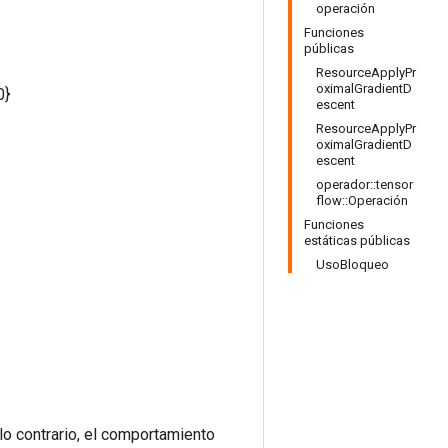
operación
Funciones
públicas
ResourceApplyPr
oximalGradientD
0}
escent
ResourceApplyPr
oximalGradientD
escent
operador::tensor
flow::Operación
Funciones
estáticas públicas
UsoBloqueo
lo contrario, el comportamiento