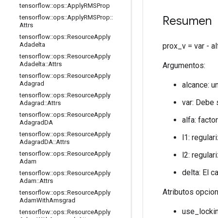
tensorflow
::
ops
::
Apply
RMSProp
Resumen
tensorflow
::
ops
::
Apply
RMSProp
::
Attrs
tensorflow
::
ops
::
Resource
Apply
Adadelta
prox_v = var - a
tensorflow
::
ops
::
Resource
Apply
Adadelta
::
Attrs
Argumentos:
tensorflow
::
ops
::
Resource
Apply
Adagrad
alcance: u
tensorflow
::
ops
::
Resource
Apply
var: Debe 
Adagrad
::
Attrs
tensorflow
::
ops
::
Resource
Apply
alfa: facto
Adagrad
DA
tensorflow
::
ops
::
Resource
Apply
l1: regular
Adagrad
DA
::
Attrs
tensorflow
::
ops
::
Resource
Apply
l2: regular
Adam
delta: El c
tensorflow
::
ops
::
Resource
Apply
Adam
::
Attrs
Atributos opcio
tensorflow
::
ops
::
Resource
Apply
Adam
With
Amsgrad
use_lockin
tensorflow
::
ops
::
Resource
Apply