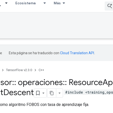
Ecosistema
Más
Esta página se ha traducido con
Cloud Translation API
.
TensorFlow v2.3.0
C++
nsor
::
operaciones
::
Resource
Ap
t
Descent
#include <training_op
 como algoritmo FOBOS con tasa de aprendizaje fija.