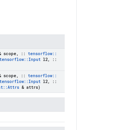
 scope
,
::
tensorflow
::
tensorflow
::
Input
l2
,
::
 scope
,
::
tensorflow
::
tensorflow
::
Input
l2
,
::
nt
::
Attrs
& attrs)