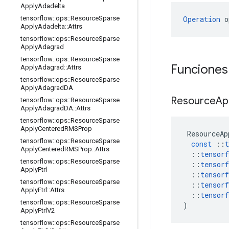
Apply
Adadelta
Operation
 o
tensorflow
::
ops
::
Resource
Sparse
Apply
Adadelta
::
Attrs
tensorflow
::
ops
::
Resource
Sparse
Apply
Adagrad
tensorflow
::
ops
::
Resource
Sparse
Funciones
Apply
Adagrad
::
Attrs
tensorflow
::
ops
::
Resource
Sparse
Apply
Adagrad
DA
Resource
Ap
tensorflow
::
ops
::
Resource
Sparse
Apply
Adagrad
DA
::
Attrs
tensorflow
::
ops
::
Resource
Sparse
Apply
Centered
RMSProp
ResourceAp
tensorflow
::
ops
::
Resource
Sparse
const
::
t
Apply
Centered
RMSProp
::
Attrs
::
tensorf
tensorflow
::
ops
::
Resource
Sparse
::
tensorf
Apply
Ftrl
::
tensorf
tensorflow
::
ops
::
Resource
Sparse
::
tensorf
Apply
Ftrl
::
Attrs
::
tensorf
tensorflow
::
ops
::
Resource
Sparse
)
Apply
Ftrl
V2
tensorflow
::
ops
::
Resource
Sparse