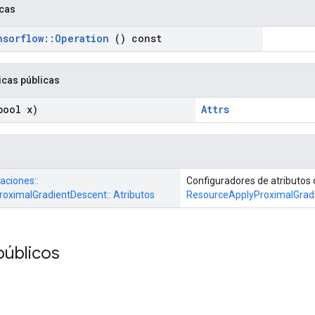
icas
nsorflow
::
Operation
() const
icas públicas
ool x)
Attrs
aciones::
Configuradores de atributos 
oximalGradientDescent:: Atributos
ResourceApplyProximalGrad
públicos