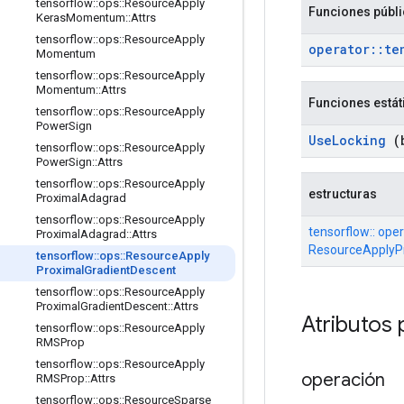
tensorflow
::
ops
::
Resource
Apply
Funciones públ
Keras
Momentum
::
Attrs
tensorflow
::
ops
::
Resource
Apply
operator
::
te
Momentum
tensorflow
::
ops
::
Resource
Apply
Momentum
::
Attrs
Funciones estát
tensorflow
::
ops
::
Resource
Apply
Power
Sign
Use
Locking
(b
tensorflow
::
ops
::
Resource
Apply
Power
Sign
::
Attrs
tensorflow
::
ops
::
Resource
Apply
estructuras
Proximal
Adagrad
tensorflow
::
ops
::
Resource
Apply
tensorflow:: oper
Proximal
Adagrad
::
Attrs
ResourceApplyPr
tensorflow
::
ops
::
Resource
Apply
Proximal
Gradient
Descent
tensorflow
::
ops
::
Resource
Apply
Proximal
Gradient
Descent
::
Attrs
Atributos 
tensorflow
::
ops
::
Resource
Apply
RMSProp
tensorflow
::
ops
::
Resource
Apply
operación
RMSProp
::
Attrs
tensorflow
::
ops
::
Resource
Sparse