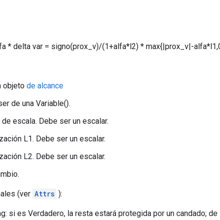
lfa * delta var = signo(prox_v)/(1+alfa*l2) * max{|prox_v|-alfa*l1,
n objeto
de alcance
ser de una Variable().
r de escala. Debe ser un escalar.
ización L1. Debe ser un escalar.
ización L2. Debe ser un escalar.
ambio.
nales (ver
Attrs
):
g: si es Verdadero, la resta estará protegida por un candado; de 