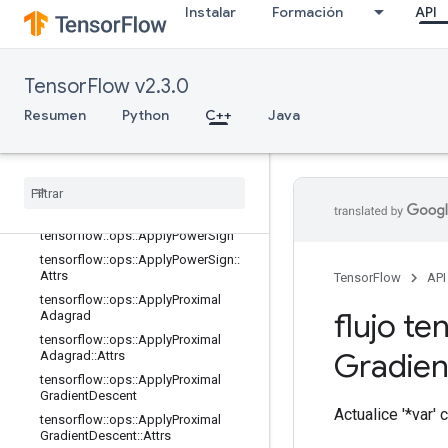
Instalar
Formación
API
tensorflow::ops::ApplyFtrl::Attrs
tensorflow::ops::ApplyFtrlV2
tensorflow::ops::ApplyFtrlV2::Attrs
TensorFlow v2.3.0
tensorflow::ops::ApplyGradientDesc
ent
Resumen
Python
C++
Java
tensorflow
::
ops
::
Apply
Gradient
Descent
::
Attrs
tensorflow
::
ops
::
Apply
Momentum
tensorflow
::
ops
::
Apply
Momentum
::
Attrs
tensorflow
::
ops
::
Apply
Power
Sign
tensorflow
::
ops
::
Apply
Power
Sign
::
Attrs
TensorFlow
API
tensorflow
::
ops
::
Apply
Proximal
flujo te
Adagrad
tensorflow
::
ops
::
Apply
Proximal
Gradien
Adagrad
::
Attrs
tensorflow
::
ops
::
Apply
Proximal
Gradient
Descent
Actualice '*var'
tensorflow
::
ops
::
Apply
Proximal
Gradient
Descent
::
Attrs