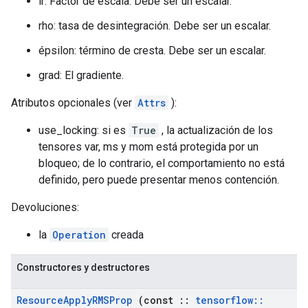
lr: Factor de escala. Debe ser un escalar.
rho: tasa de desintegración. Debe ser un escalar.
épsilon: término de cresta. Debe ser un escalar.
grad: El gradiente.
Atributos opcionales (ver
Attrs
):
use_locking: si es
True
, la actualización de los
tensores var, ms y mom está protegida por un
bloqueo; de lo contrario, el comportamiento no está
definido, pero puede presentar menos contención.
Devoluciones:
la
Operation
creada
Constructores y destructores
Resource
Apply
RMSProp
(const
::
tensorflow
::