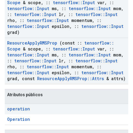
Scope
& scope
,
::
tensorflow
::
Input
var
,
::
tensorflow
::
Input
ms
,
::
tensorflow
::
Input
mom
,
::
tensorflow
::
Input
lr
,
::
tensorflow
::
Input
rho
,
::
tensorflow
::
Input
momentum
,
::
tensorflow
::
Input
epsilon
,
::
tensorflow
::
Input
grad)
Resource
Apply
RMSProp
(const
::
tensorflow
::
Scope
& scope
,
::
tensorflow
::
Input
var
,
::
tensorflow
::
Input
ms
,
::
tensorflow
::
Input
mom
,
::
tensorflow
::
Input
lr
,
::
tensorflow
::
Input
rho
,
::
tensorflow
::
Input
momentum
,
::
tensorflow
::
Input
epsilon
,
::
tensorflow
::
Input
grad
,
const
Resource
Apply
RMSProp
::
Attrs
& attrs)
Atributos públicos
operation
Operation