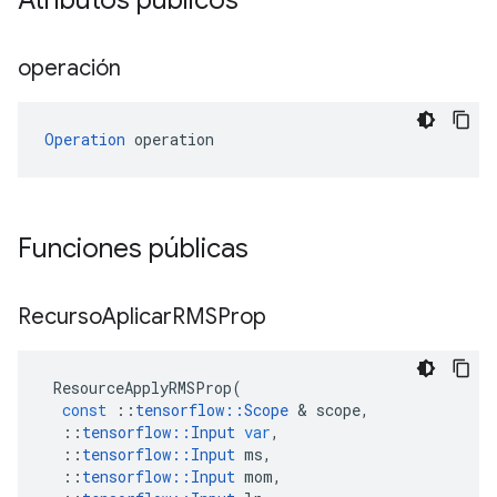
Atributos públicos
operación
Operation
 operation
Funciones públicas
Recurso
Aplicar
RMSProp
ResourceApplyRMSProp
(
const
::
tensorflow
::
Scope
&
scope
,
::
tensorflow
::
Input
var
,
::
tensorflow
::
Input
ms
,
::
tensorflow
::
Input
mom
,