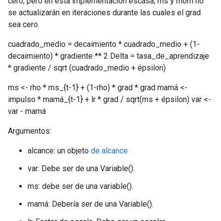
cero, pero en esta implementación escasa, ms y mom no
se actualizarán en iteraciones durante las cuales el grad
sea cero.
cuadrado_medio = decaimiento * cuadrado_medio + (1-
decaimiento) * gradiente ** 2 Delta = tasa_de_aprendizaje
* gradiente / sqrt (cuadrado_medio + épsilon)
ms <- rho * ms_{t-1} + (1-rho) * grad * grad mamá <-
impulso * mamá_{t-1} + lr * grad / sqrt(ms + épsilon) var <-
var - mamá
Argumentos:
alcance: un objeto
de alcance
var: Debe ser de una Variable().
ms: debe ser de una variable().
mamá: Debería ser de una Variable().