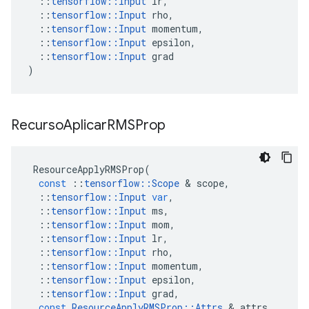
::
tensorflow
::
Input
lr
,
::
tensorflow
::
Input
rho
,
::
tensorflow
::
Input
momentum
,
::
tensorflow
::
Input
epsilon
,
::
tensorflow
::
Input
grad
)
Recurso
Aplicar
RMSProp
ResourceApplyRMSProp
(
const
::
tensorflow
::
Scope
&
scope
,
::
tensorflow
::
Input
var
,
::
tensorflow
::
Input
ms
,
::
tensorflow
::
Input
mom
,
::
tensorflow
::
Input
lr
,
::
tensorflow
::
Input
rho
,
::
tensorflow
::
Input
momentum
,
::
tensorflow
::
Input
epsilon
,
::
tensorflow
::
Input
grad
,
const
ResourceApplyRMSProp
::
Attrs
&
attrs