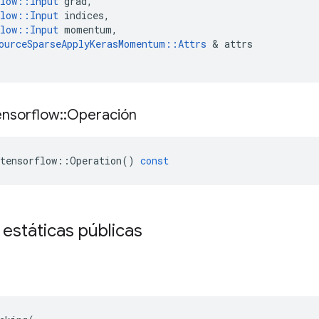
low
::
Input
grad
,
low
::
Input
indices
,
low
::
Input
momentum
,
ourceSparseApplyKerasMomentum
::
Attrs
&
attrs
ensorflow
::
Operación
tensorflow
::
Operation
()
const
 estáticas públicas
o