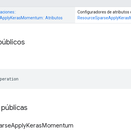
aciones::
Configuradores de atributos 
ApplyKerasMomentum:: Atributos
ResourceSparseApplyKera
públicos
peration
 públicas
arse
Apply
Keras
Momentum