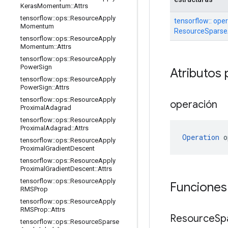
Keras
Momentum
::
Attrs
tensorflow
::
ops
::
Resource
Apply
tensorflow:: oper
Momentum
ResourceSparse
tensorflow
::
ops
::
Resource
Apply
Momentum
::
Attrs
tensorflow
::
ops
::
Resource
Apply
Power
Sign
Atributos 
tensorflow
::
ops
::
Resource
Apply
Power
Sign
::
Attrs
tensorflow
::
ops
::
Resource
Apply
operación
Proximal
Adagrad
tensorflow
::
ops
::
Resource
Apply
Proximal
Adagrad
::
Attrs
Operation
 o
tensorflow
::
ops
::
Resource
Apply
Proximal
Gradient
Descent
tensorflow
::
ops
::
Resource
Apply
Proximal
Gradient
Descent
::
Attrs
tensorflow
::
ops
::
Resource
Apply
Funciones
RMSProp
tensorflow
::
ops
::
Resource
Apply
RMSProp
::
Attrs
Resource
Sp
tensorflow
::
ops
::
Resource
Sparse