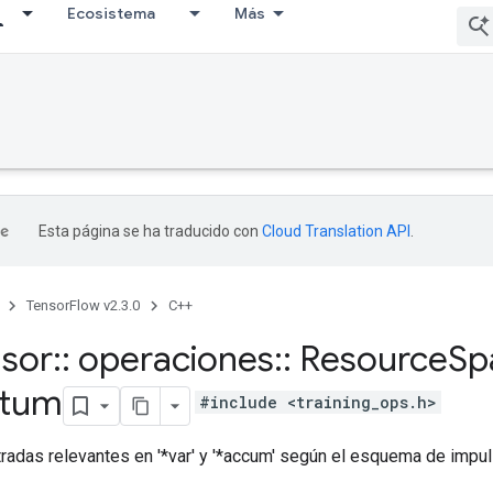
Ecosistema
Más
Esta página se ha traducido con
Cloud Translation API
.
TensorFlow v2.3.0
C++
nsor
::
operaciones
::
Resource
Sp
tum
#include <training_ops.h>
tradas relevantes en '*var' y '*accum' según el esquema de impul