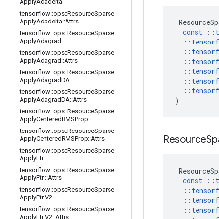
Apply
Adadelta
tensorflow
::
ops
::
Resource
Sparse
ResourceSp
Apply
Adadelta
::
Attrs
const
::
t
tensorflow
::
ops
::
Resource
Sparse
::
tensorf
Apply
Adagrad
::
tensorf
tensorflow
::
ops
::
Resource
Sparse
::
tensorf
Apply
Adagrad
::
Attrs
::
tensorf
tensorflow
::
ops
::
Resource
Sparse
::
tensorf
Apply
Adagrad
DA
::
tensorf
tensorflow
::
ops
::
Resource
Sparse
)
Apply
Adagrad
DA
::
Attrs
tensorflow
::
ops
::
Resource
Sparse
Apply
Centered
RMSProp
tensorflow
::
ops
::
Resource
Sparse
Resource
Sp
Apply
Centered
RMSProp
::
Attrs
tensorflow
::
ops
::
Resource
Sparse
Apply
Ftrl
ResourceSp
tensorflow
::
ops
::
Resource
Sparse
Apply
Ftrl
::
Attrs
const
::
t
::
tensorf
tensorflow
::
ops
::
Resource
Sparse
Apply
Ftrl
V2
::
tensorf
::
tensorf
tensorflow
::
ops
::
Resource
Sparse
Apply
Ftrl
V2
::
Attrs