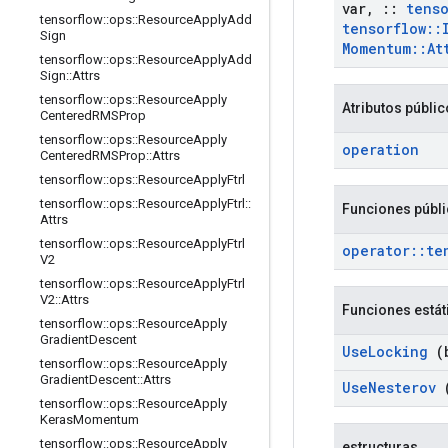
var
,
::
tenso
tensorflow
::
ops
::
Resource
Apply
Add
tensorflow
::
Sign
Momentum
::
At
tensorflow
::
ops
::
Resource
Apply
Add
Sign
::
Attrs
tensorflow
::
ops
::
Resource
Apply
Atributos públi
Centered
RMSProp
tensorflow
::
ops
::
Resource
Apply
operation
Centered
RMSProp
::
Attrs
tensorflow
::
ops
::
Resource
Apply
Ftrl
tensorflow
::
ops
::
Resource
Apply
Ftrl
::
Funciones públ
Attrs
tensorflow
::
ops
::
Resource
Apply
Ftrl
operator
::
te
V2
tensorflow
::
ops
::
Resource
Apply
Ftrl
V2
::
Attrs
Funciones estát
tensorflow
::
ops
::
Resource
Apply
Gradient
Descent
Use
Locking
(b
tensorflow
::
ops
::
Resource
Apply
Gradient
Descent
::
Attrs
Use
Nesterov
(
tensorflow
::
ops
::
Resource
Apply
Keras
Momentum
tensorflow
::
ops
::
Resource
Apply
estructuras