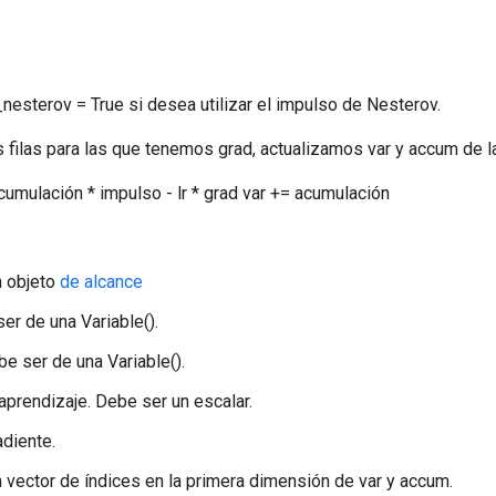
esterov = True si desea utilizar el impulso de Nesterov.
as filas para las que tenemos grad, actualizamos var y accum de l
umulación * impulso - lr * grad var += acumulación
n objeto
de alcance
ser de una Variable().
e ser de una Variable().
 aprendizaje. Debe ser un escalar.
adiente.
n vector de índices en la primera dimensión de var y accum.