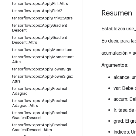
tensorflow
::
ops
::
Apply
Ftrl
::
Attrs
Resumen
tensorflow
::
ops
::
Apply
Ftrl
V2
tensorflow
::
ops
::
Apply
Ftrl
V2
::
Attrs
tensorflow
::
ops
::
Apply
Gradient
Establezca use_n
Descent
tensorflow
::
ops
::
Apply
Gradient
Es decir, para l
Descent
::
Attrs
tensorflow
::
ops
::
Apply
Momentum
acumulación = ac
tensorflow
::
ops
::
Apply
Momentum
::
Attrs
Argumentos:
tensorflow
::
ops
::
Apply
Power
Sign
tensorflow
::
ops
::
Apply
Power
Sign
::
alcance: u
Attrs
var: Debe 
tensorflow
::
ops
::
Apply
Proximal
Adagrad
accum: Deb
tensorflow
::
ops
::
Apply
Proximal
Adagrad
::
Attrs
lr: tasa de
tensorflow
::
ops
::
Apply
Proximal
Gradient
Descent
grad: El gr
tensorflow
::
ops
::
Apply
Proximal
Gradient
Descent
::
Attrs
índices: U