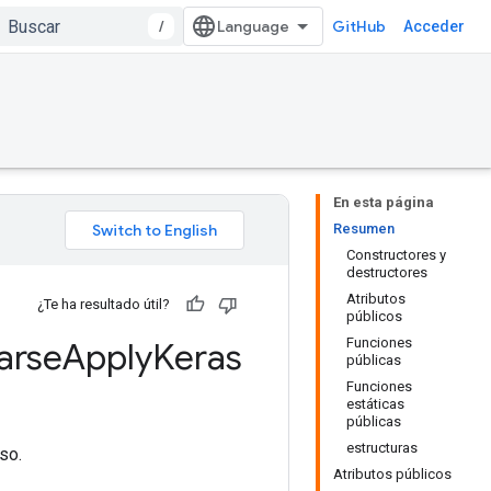
/
GitHub
Acceder
En esta página
Resumen
Constructores y
destructores
Atributos
¿Te ha resultado útil?
públicos
Funciones
arse
Apply
Keras
públicas
Funciones
estáticas
públicas
estructuras
so.
Atributos públicos