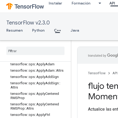
training_ops
Instalar
Formación
API
Presentación
tensorflow::ops::ApplyAdadelta
tensorflow::ops::ApplyAdadelta::Attr
TensorFlow v2.3.0
s
Resumen
Python
C++
Java
tensorflow::ops::ApplyAdagrad
tensorflow
::
ops
::
Apply
Adagrad
::
Attrs
tensorflow
::
ops
::
Apply
Adagrad
DA
tensorflow
::
ops
::
Apply
Adagrad
DA
::
Attrs
tensorflow
::
ops
::
Apply
Adam
tensorflow
::
ops
::
Apply
Adam
::
Attrs
TensorFlow
API
tensorflow
::
ops
::
Apply
Add
Sign
flujo te
tensorflow
::
ops
::
Apply
Add
Sign
::
Attrs
Momen
tensorflow
::
ops
::
Apply
Centered
RMSProp
tensorflow
::
ops
::
Apply
Centered
RMSProp
::
Attrs
Actualice las en
tensorflow
::
ops
::
Apply
Ftrl