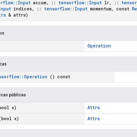
rflow
::
Input
accum
,
::
tensorflow
::
Input
lr
,
::
tensor
Input
indices
,
::
tensorflow
::
Input
momentum
,
const
Re
trs
& attrs)
cos
Operation
icas
nsorflow
::
Operation
() const
icas públicas
ool x)
Attrs
bool x)
Attrs