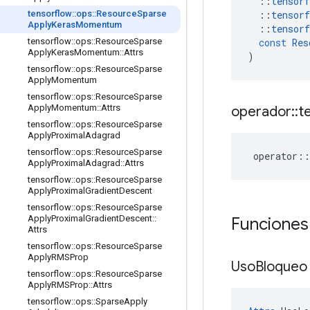
::
tensorf
::
tensorf
tensorflow
::
ops
::
Resource
Sparse
Apply
Keras
Momentum
::
tensorf
const
Res
tensorflow
::
ops
::
Resource
Sparse
Apply
Keras
Momentum
::
Attrs
)
tensorflow
::
ops
::
Resource
Sparse
Apply
Momentum
tensorflow
::
ops
::
Resource
Sparse
Apply
Momentum
::
Attrs
operador
::
t
tensorflow
::
ops
::
Resource
Sparse
Apply
Proximal
Adagrad
tensorflow
::
ops
::
Resource
Sparse
operator
::
Apply
Proximal
Adagrad
::
Attrs
tensorflow
::
ops
::
Resource
Sparse
Apply
Proximal
Gradient
Descent
tensorflow
::
ops
::
Resource
Sparse
Apply
Proximal
Gradient
Descent
::
Funciones
Attrs
tensorflow
::
ops
::
Resource
Sparse
Apply
RMSProp
Uso
Bloque
tensorflow
::
ops
::
Resource
Sparse
Apply
RMSProp
::
Attrs
tensorflow
::
ops
::
Sparse
Apply