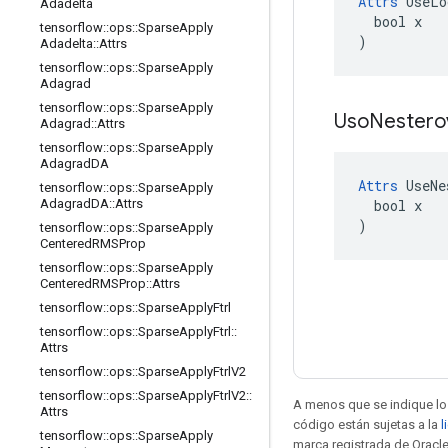
Attrs
 UseLo
Adadelta
  bool x

tensorflow
::
ops
::
Sparse
Apply
)
Adadelta
::
Attrs
tensorflow
::
ops
::
Sparse
Apply
Adagrad
tensorflow
::
ops
::
Sparse
Apply
Uso
Nester
Adagrad
::
Attrs
tensorflow
::
ops
::
Sparse
Apply
Adagrad
DA
Attrs
 UseNe
tensorflow
::
ops
::
Sparse
Apply
  bool x

Adagrad
DA
::
Attrs
)
tensorflow
::
ops
::
Sparse
Apply
Centered
RMSProp
tensorflow
::
ops
::
Sparse
Apply
Centered
RMSProp
::
Attrs
tensorflow
::
ops
::
Sparse
Apply
Ftrl
tensorflow
::
ops
::
Sparse
Apply
Ftrl
::
Attrs
tensorflow
::
ops
::
Sparse
Apply
Ftrl
V2
tensorflow
::
ops
::
Sparse
Apply
Ftrl
V2
::
A menos que se indique lo 
Attrs
código están sujetas a la
l
tensorflow
::
ops
::
Sparse
Apply
marca registrada de Oracle