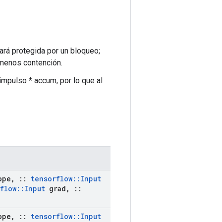
tará protegida por un bloqueo;
 menos contención.
 impulso * accum, por lo que al
ope
,
::
tensorflow
::
Input
flow
::
Input
grad
,
::
ope
,
::
tensorflow
::
Input