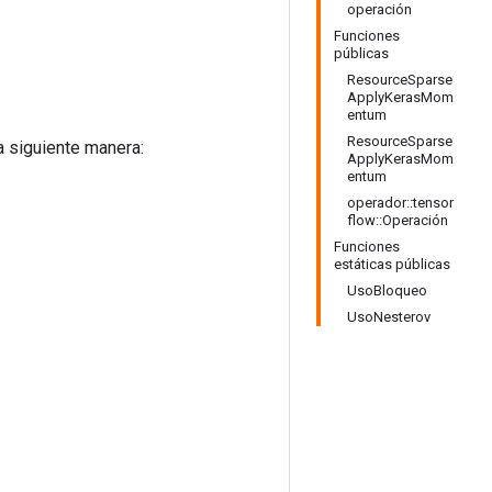
operación
Funciones
públicas
ResourceSparse
ApplyKerasMom
entum
ResourceSparse
a siguiente manera:
ApplyKerasMom
entum
operador::tensor
flow::Operación
Funciones
estáticas públicas
UsoBloqueo
UsoNesterov