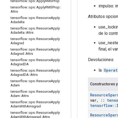
tensorflow
::
ops
::
Apply
RMSProp
impulso: i
tensorflow
::
ops
::
Apply
RMSProp
::
Attrs
Atributos opcio
tensorflow
::
ops
::
Resource
Apply
Adadelta
use_lockin
tensorflow
::
ops
::
Resource
Apply
Adadelta
::
Attrs
de lo cont
tensorflow
::
ops
::
Resource
Apply
use_neste
Adagrad
final, el 
tensorflow
::
ops
::
Resource
Apply
Adagrad
::
Attrs
Devoluciones:
tensorflow
::
ops
::
Resource
Apply
Adagrad
DA
la
Operat
tensorflow
::
ops
::
Resource
Apply
Adagrad
DA
::
Attrs
tensorflow
::
ops
::
Resource
Apply
Constructores y
Adam
tensorflow
::
ops
::
Resource
Apply
Resource
Spar
Adam
::
Attrs
var
,
::
tenso
tensorflow
::
ops
::
Resource
Apply
tensorflow
::
Adam
With
Amsgrad
tensorflow
::
ops
::
Resource
Apply
Resource
Spar
Adam
With
Amsgrad
::
Attrs