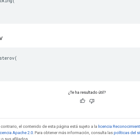
cking(

ov
sterov(

¿Te ha resultado útil?
contrario, el contenido de esta página está sujeto a la
licencia Reconocimien
icencia Apache 2.0
. Para obtener más información, consulta las
políticas del 
 o sus afiliados.