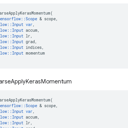
arseApplyKerasMomentum
(
ensorflow
::
Scope
&
scope
,
low
::
Input
var
,
low
::
Input
accum
,
low
::
Input
lr
,
low
::
Input
grad
,
low
::
Input
indices
,
low
::
Input
momentum
arse
Apply
Keras
Momentum
arseApplyKerasMomentum
(
ensorflow
::
Scope
&
scope
,
low
::
Input
var
,
low
::
Input
accum
,
low
::
Input
lr
,