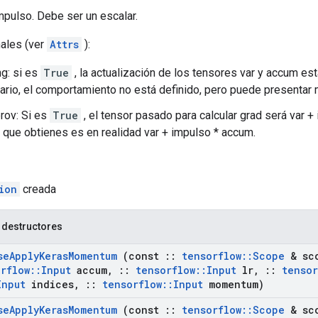
mpulso. Debe ser un escalar.
nales (ver
Attrs
):
g: si es
True
, la actualización de los tensores var y accum es
rario, el comportamiento no está definido, pero puede presentar
rov: Si es
True
, el tensor pasado para calcular grad será var +
var que obtienes es en realidad var + impulso * accum.
ion
creada
 destructores
se
Apply
Keras
Momentum
(const
::
tensorflow
::
Scope
& sc
rflow
::
Input
accum
,
::
tensorflow
::
Input
lr
,
::
tensor
Input
indices
,
::
tensorflow
::
Input
momentum)
se
Apply
Keras
Momentum
(const
::
tensorflow
::
Scope
& sc