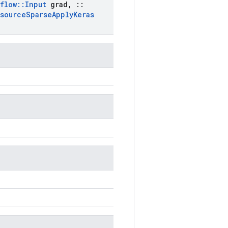
flow
::
Input
grad
,
::
source
Sparse
Apply
Keras