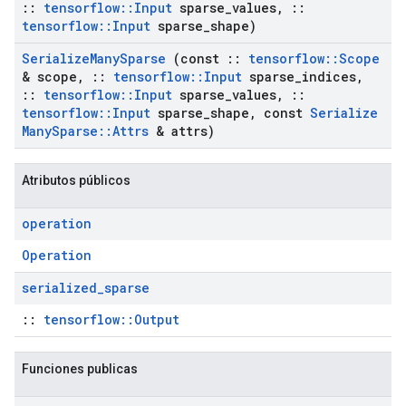
::
tensorflow
::
Input
sparse
_
values
,
::
tensorflow
::
Input
sparse
_
shape)
Serialize
Many
Sparse
(const
::
tensorflow
::
Scope
& scope
,
::
tensorflow
::
Input
sparse
_
indices
,
::
tensorflow
::
Input
sparse
_
values
,
::
tensorflow
::
Input
sparse
_
shape
,
const
Serialize
Many
Sparse
::
Attrs
& attrs)
Atributos públicos
operation
Operation
serialized
_
sparse
::
tensorflow::Output
Funciones publicas