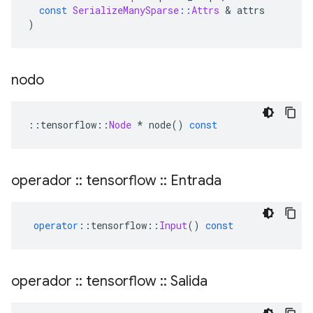
const
SerializeManySparse
::
Attrs
&
 attrs
)
nodo
::
tensorflow
::
Node
*
 node
()
const
operador
::
tensorflow
::
Entrada
operator
::
tensorflow
::
Input
()
const
operador
::
tensorflow
::
Salida