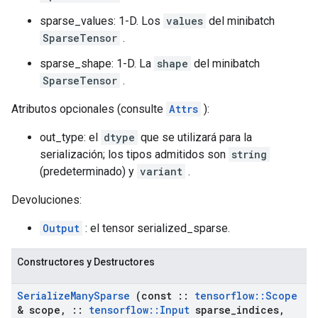
sparse_values: 1-D. Los
values
del minibatch
SparseTensor
.
sparse_shape: 1-D. La
shape
del minibatch
SparseTensor
.
Atributos opcionales (consulte
Attrs
):
out_type: el
dtype
que se utilizará para la
serialización; los tipos admitidos son
string
(predeterminado) y
variant
.
Devoluciones:
Output
: el tensor serialized_sparse.
Constructores y Destructores
Serialize
Many
Sparse
(const
::
tensorflow
::
Scope
& scope
,
::
tensorflow
::
Input
sparse
_
indices
,