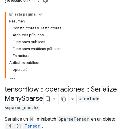
¿Te resultó útil?
En esta página
Resumen
Constructores y Destructores
Atributos públicos
Funciones publicas
Funciones estáticas públicas
Estructuras
Atributos públicos
operación
tensorflow
::
operaciones
::
Serialize
Many
Sparse
#include
<sparse_ops.h>
Serialice un
N
-minibatch
SparseTensor
en un objeto
[N, 3]
Tensor
.