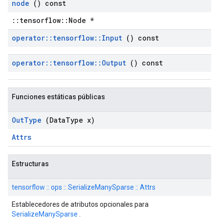
node
() const
::tensorflow::Node *
operator
::
tensorflow
::
Input
() const
operator
::
tensorflow
::
Output
() const
Funciones estáticas públicas
Out
Type
(Data
Type x)
Attrs
Estructuras
tensorflow :: ops :: SerializeManySparse :: Attrs
Establecedores de atributos opcionales para
SerializeManySparse
.