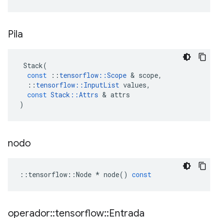
Pila
Stack
(
const
::
tensorflow
::
Scope
&
scope
,
::
tensorflow
::
InputList
values
,
const
Stack
::
Attrs
&
attrs
)
nodo
::
tensorflow
::
Node
*
node
()
const
operador
::
tensorflow
::
Entrada