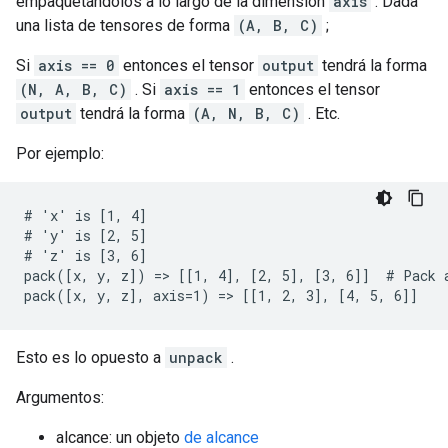
empaquetándolos a lo largo de la dimensión
axis
. Dada
una lista de tensores de forma
(A, B, C)
;
Si
axis == 0
entonces el tensor
output
tendrá la forma
(N, A, B, C)
. Si
axis == 1
entonces el tensor
output
tendrá la forma
(A, N, B, C)
. Etc.
Por ejemplo:
# 'x' is [1, 4]

# 'y' is [2, 5]

# 'z' is [3, 6]

pack([x, y, z]) => [[1, 4], [2, 5], [3, 6]]  # Pack a
pack([x, y, z], axis=1) => [[1, 2, 3], [4, 5, 6]]
Esto es lo opuesto a
unpack
.
Argumentos:
alcance: un objeto
de alcance