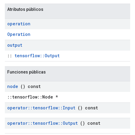
Atributos públicos
operation
Operation
output
::
tensorflow::Output
Funciones públicas
node
() const
::tensorflow::Node *
operator
::
tensorflow
::
Input
() const
operator
::
tensorflow
::
Output
() const