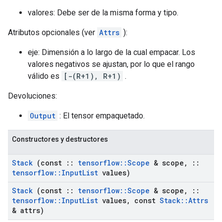
valores: Debe ser de la misma forma y tipo.
Atributos opcionales (ver
Attrs
):
eje: Dimensión a lo largo de la cual empacar. Los
valores negativos se ajustan, por lo que el rango
válido es
[-(R+1), R+1)
.
Devoluciones:
Output
: El tensor empaquetado.
Constructores y destructores
Stack
(const
::
tensorflow
::
Scope
& scope
,
::
tensorflow
::
Input
List
values)
Stack
(const
::
tensorflow
::
Scope
& scope
,
::
tensorflow
::
Input
List
values
,
const
Stack
::
Attrs
& attrs)