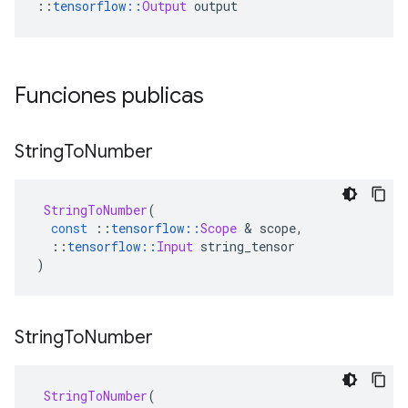
::
tensorflow
::
Output
 output
Funciones publicas
String
To
Number
StringToNumber
(
const
::
tensorflow
::
Scope
&
 scope
,
::
tensorflow
::
Input
 string_tensor
)
String
To
Number
StringToNumber
(