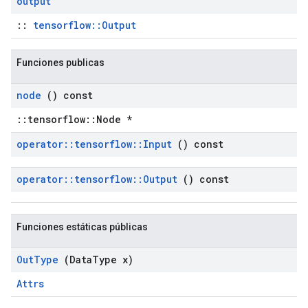
output
::
tensorflow::Output
Funciones publicas
node
() const
::tensorflow::Node *
operator
::
tensorflow
::
Input
() const
operator
::
tensorflow
::
Output
() const
Funciones estáticas públicas
Out
Type
(Data
Type x)
Attrs