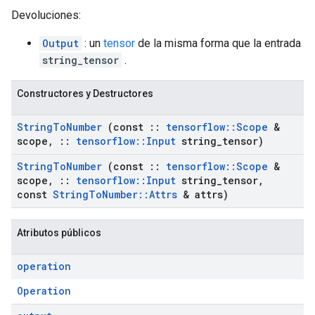
Devoluciones:
Output
: un
tensor
de la misma forma que la entrada
string_tensor
.
Constructores y Destructores
String
To
Number
(const
::
tensorflow
::
Scope
&
scope
,
::
tensorflow
::
Input
string
_
tensor)
String
To
Number
(const
::
tensorflow
::
Scope
&
scope
,
::
tensorflow
::
Input
string
_
tensor
,
const
String
To
Number
::
Attrs
& attrs)
Atributos públicos
operation
Operation