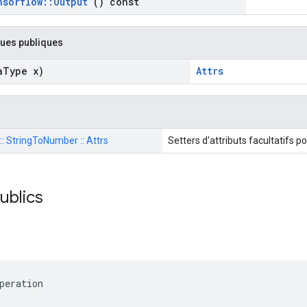
nsorflow
::
Output
() const
ques publiques
a
Type x)
Attrs
 :: StringToNumber :: Attrs
Setters d'attributs facultatifs p
publics
peration