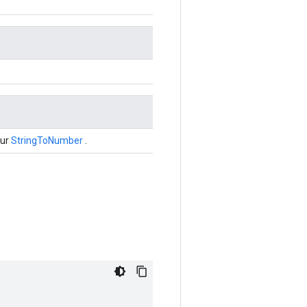
our
StringToNumber
.