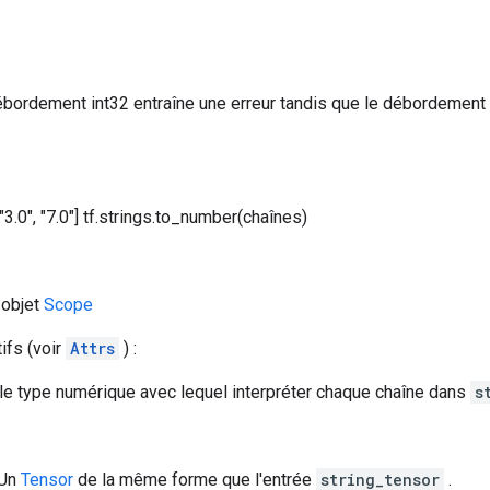
bordement int32 entraîne une erreur tandis que le débordement f
 "3.0", "7.0"] tf.strings.to_number(chaînes)
 objet
Scope
tifs (voir
Attrs
) :
 le type numérique avec lequel interpréter chaque chaîne dans
s
 Un
Tensor
de la même forme que l'entrée
string_tensor
.