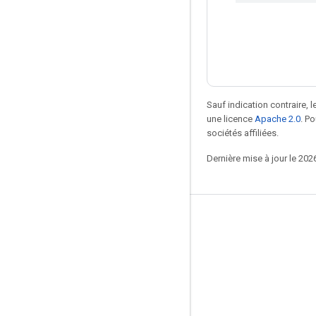
Sauf indication contraire, 
une licence
Apache 2.0
. P
sociétés affiliées.
Dernière mise à jour le 202
Rester connecté
Blog
Forum
GitHub
Twitter