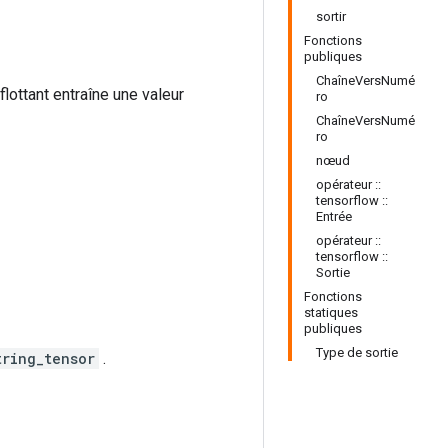
sortir
Fonctions
publiques
ChaîneVersNumé
lottant entraîne une valeur
ro
ChaîneVersNumé
ro
nœud
opérateur ::
tensorflow ::
Entrée
opérateur ::
tensorflow ::
Sortie
Fonctions
statiques
publiques
Type de sortie
tring_tensor
.