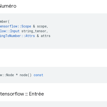
Numéro
mber
(
ensorflow
::
Scope
&
scope
,
low
::
Input
string_tensor
,
ingToNumber
::
Attrs
&
attrs
w
::
Node
*
node
()
const
tensorflow
::
Entrée