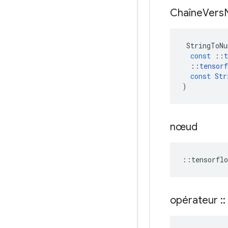
Chaîne
Vers
StringToNu
const
::
t
::
tensorf
const
Str
)
nœud
::
tensorflo
opérateur
::