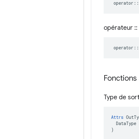
operator
::
opérateur
::
operator
::
Fonctions
Type de sor
Attrs
 OutTy
  DataType x
)