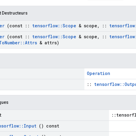
t Destructeurs
er
(const
::
tensorflow
::
Scope
& scope
,
::
tensorflow
er
(const
::
tensorflow
::
Scope
& scope
,
::
tensorflow
To
Number
::
Attrs
& attrs)
Operation
::
tensorflow::Outp
ques
t
::tensorf
nsorflow
::
Input
() const