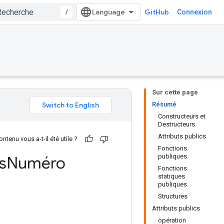
/
GitHub
Connexion
Sur cette page
Résumé
Constructeurs et
Destructeurs
Attributs publics
ntenu vous a-t-il été utile ?
Fonctions
publiques
s
Numéro
Fonctions
statiques
publiques
Structures
Attributs publics
opération