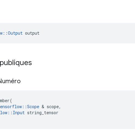
ow::Output
 output
 publiques
Numéro
mber
(
ensorflow
::
Scope
&
scope
,
low
::
Input
string_tensor