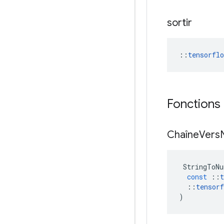
sortir
::
tensorfl
Fonctions
Chaîne
Vers
StringToNu
const
::
t
::
tensorf
)