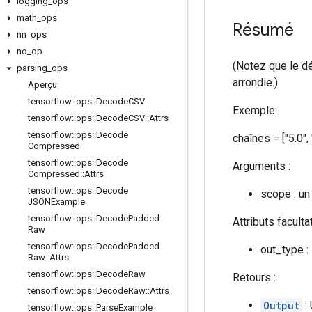
logging
_
ops
math
_
ops
Résumé
nn
_
ops
no
_
op
(Notez que le dé
parsing
_
ops
arrondie.)
Aperçu
tensorflow
::
ops
::
Decode
CSV
Exemple:
tensorflow
::
ops
::
Decode
CSV
::
Attrs
tensorflow
::
ops
::
Decode
chaînes = ["5.0",
Compressed
tensorflow
::
ops
::
Decode
Arguments :
Compressed
::
Attrs
tensorflow
::
ops
::
Decode
scope : un
JSONExample
tensorflow
::
ops
::
Decode
Padded
Attributs faculta
Raw
tensorflow
::
ops
::
Decode
Padded
out_type :
Raw
::
Attrs
tensorflow
::
ops
::
Decode
Raw
Retours :
tensorflow
::
ops
::
Decode
Raw
::
Attrs
Output
:
tensorflow
::
ops
::
Parse
Example