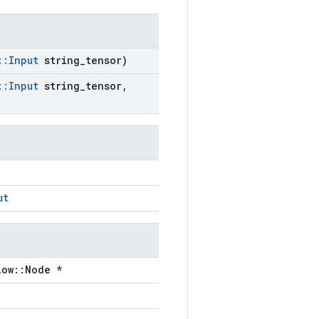
::
Input
string
_
tensor)
::
Input
string
_
tensor
,
ut
low::Node *