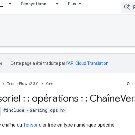
Écosystème
Plus
Cette page a été traduite par l'
API Cloud Translation
.
TensorFlow v2.3.0
C++
Ce co
soriel : : opérations : : Chaîne
Ver
#include <parsing_ops.h>
e chaîne du
Tensor
d'entrée en type numérique spécifié.