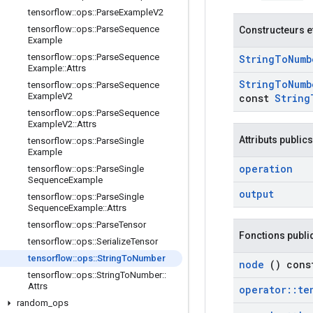
tensorflow
::
ops
::
Parse
Example
V2
tensorflow
::
ops
::
Parse
Sequence
Constructeurs e
Example
tensorflow
::
ops
::
Parse
Sequence
String
To
Numb
Example
::
Attrs
String
To
Numb
tensorflow
::
ops
::
Parse
Sequence
Example
V2
const
String
tensorflow
::
ops
::
Parse
Sequence
Example
V2
::
Attrs
Attributs publics
tensorflow
::
ops
::
Parse
Single
Example
operation
tensorflow
::
ops
::
Parse
Single
Sequence
Example
output
tensorflow
::
ops
::
Parse
Single
Sequence
Example
::
Attrs
tensorflow
::
ops
::
Parse
Tensor
Fonctions publi
tensorflow
::
ops
::
Serialize
Tensor
tensorflow
::
ops
::
String
To
Number
node
() cons
tensorflow
::
ops
::
String
To
Number
::
Attrs
operator
::
te
random
_
ops