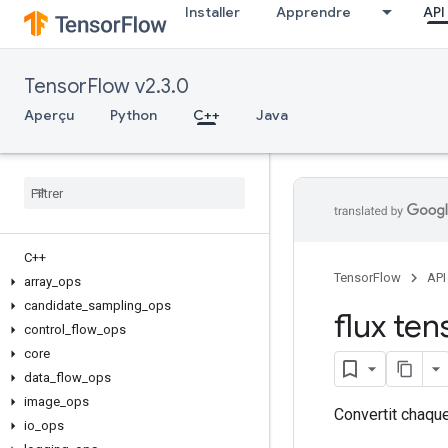
Installer
Apprendre
API
TensorFlow v2.3.0
Aperçu
Python
C++
Java
C++
TensorFlow
API
array
_
ops
candidate
_
sampling
_
ops
flux ten
control
_
flow
_
ops
core
data
_
flow
_
ops
image
_
ops
Convertit chaqu
io
_
ops