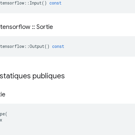
tensorflow
::
Input
()
const
tensorflow
::
Sortie
tensorflow
::
Output
()
const
 statiques publiques
tie
pe(


