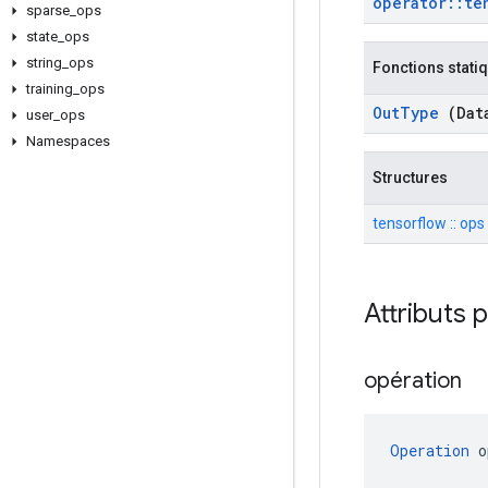
operator
::
te
sparse
_
ops
state
_
ops
string
_
ops
Fonctions stati
training
_
ops
Out
Type
(Dat
user
_
ops
Namespaces
Structures
tensorflow :: ops
Attributs 
opération
Operation
 o