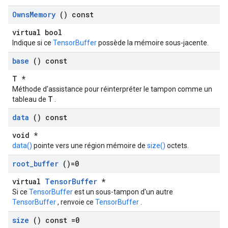
Owns
Memory
() const
virtual bool
Indique si ce
TensorBuffer
possède la mémoire sous-jacente.
base
() const
T *
Méthode d'assistance pour réinterpréter le tampon comme un
T
tableau de
.
data
() const
void *
data()
pointe vers une région mémoire de
size()
octets.
root
_
buffer
()=0
virtual
TensorBuffer
*
Si ce
TensorBuffer
est un sous-tampon d'un autre
TensorBuffer
, renvoie ce
TensorBuffer
.
size
() const =0