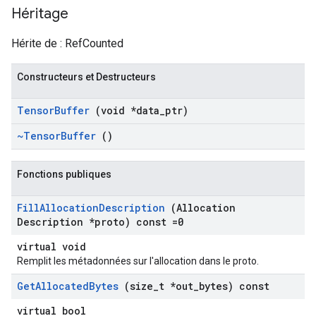
Héritage
Hérite de : RefCounted
Constructeurs et Destructeurs
Tensor
Buffer
(void *data
_
ptr)
~Tensor
Buffer
()
Fonctions publiques
Fill
Allocation
Description
(Allocation
Description *proto) const =0
virtual void
Remplit les métadonnées sur l'allocation dans le proto.
Get
Allocated
Bytes
(size
_
t *out
_
bytes) const
virtual bool