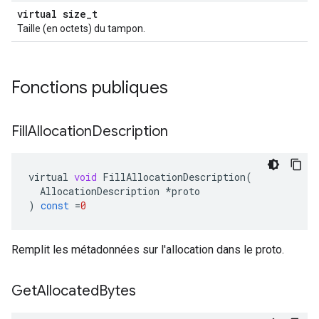
virtual size_t
Taille (en octets) du tampon.
Fonctions publiques
Fill
Allocation
Description
virtual
void
FillAllocationDescription
(
AllocationDescription
*
proto
)
const
=
0
Remplit les métadonnées sur l'allocation dans le proto.
Get
Allocated
Bytes