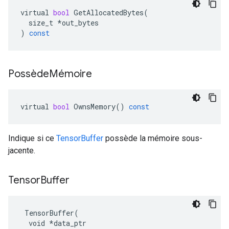
virtual
bool
GetAllocatedBytes
(
size_t
*
out_bytes
)
const
Possède
Mémoire
virtual
bool
OwnsMemory
()
const
Indique si ce
TensorBuffer
possède la mémoire sous-
jacente.
Tensor
Buffer
 TensorBuffer(

  void *data_ptr
