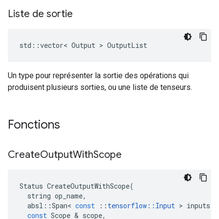
Liste de sortie
std::vector< Output > OutputList
Un type pour représenter la sortie des opérations qui
produisent plusieurs sorties, ou une liste de tenseurs.
Fonctions
Create
Output
With
Scope
Status
CreateOutputWithScope
(
string
op_name
,
absl
::
Span
<
const
::
tensorflow
::
Input
>
inputs
,
const
Scope
&
scope
,