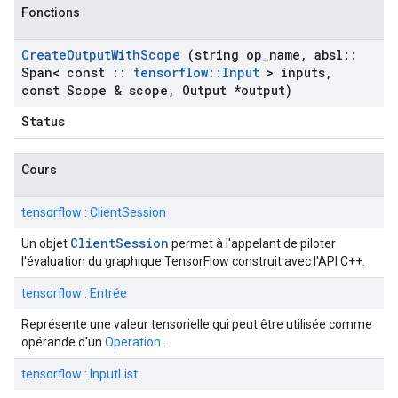
Fonctions
Create
Output
With
Scope
(string op
_
name
,
absl
::
Span< const
::
tensorflow
::
Input
> inputs
,
const Scope & scope
,
Output *output)
Status
Cours
tensorflow : ClientSession
ClientSession
Un objet
permet à l'appelant de piloter
l'évaluation du graphique TensorFlow construit avec l'API C++.
tensorflow : Entrée
Représente une valeur tensorielle qui peut être utilisée comme
opérande d'un
Operation
.
tensorflow : InputList