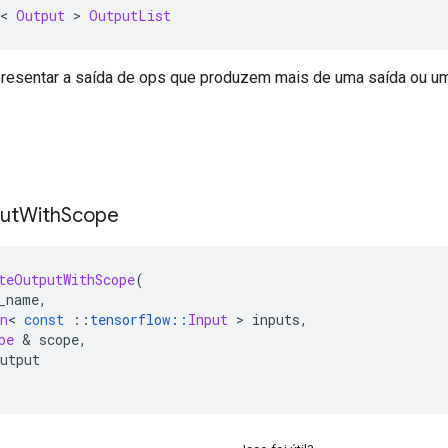
<
Output
>
OutputList
presentar a saída de ops que produzem mais de uma saída ou uma
ut
With
Scope
teOutputWithScope
(
_name
,
n
<
const
::
tensorflow
::
Input
>
 inputs
,
pe
&
 scope
,
utput