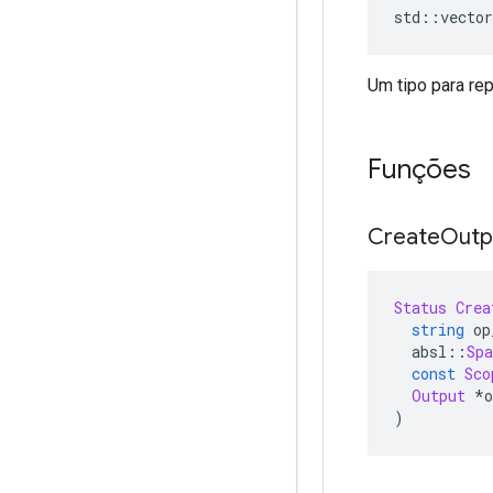
std
::
vector
Um tipo para re
Funções
Create
Outp
Status
Crea
string
 op
  absl
::
Spa
const
Sco
Output
*
o
)