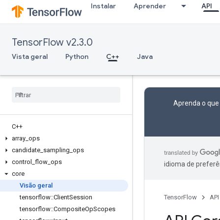
Instalar
Aprender
API
TensorFlow v2.3.0
Vista geral
Python
C++
Java
Aprenda o que
C++
array
_
ops
candidate
_
sampling
_
ops
control
_
flow
_
ops
idioma de preferê
core
Visão geral
tensorflow
::
Client
Session
TensorFlow
API
tensorflow
::
Composite
Op
Scopes