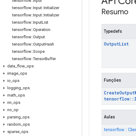
API Cor
tensorflow
::
Input
tensorflow
::
Input
::
Initializer
Resumo
tensorflow
::
Input
::
Initializer
tensorflow
::
Input
List
tensorflow
::
Operation
Typedefs
tensorflow
::
Output
Output
List
tensorflow
::
Output
Hash
tensorflow
::
Scope
tensorflow
::
Tensor
Buffer
data
_
flow
_
ops
image
_
ops
Funções
io
_
ops
logging
_
ops
Create
Output
math
_
ops
tensorflow
::
nn
_
ops
no
_
op
Aulas
parsing
_
ops
random
_
ops
tensorflow :: Cli
sparse
_
ops