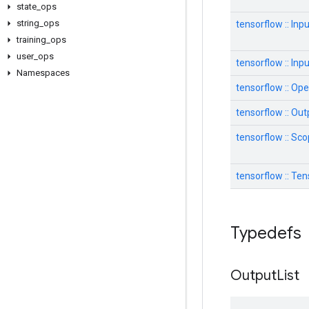
state
_
ops
string
_
ops
tensorflow :: Inp
training
_
ops
user
_
ops
tensorflow :: Inpu
Namespaces
tensorflow :: Op
tensorflow :: Out
tensorflow :: Sc
tensorflow :: Te
Typedefs
Output
List