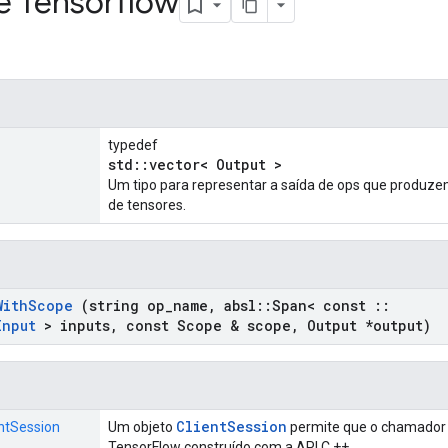
e Tensorflow
typedef
std::vector< Output >
Um tipo para representar a saída de ops que produze
de tensores.
With
Scope
(string op
_
name
,
absl
::
Span< const
::
Input
> inputs
,
const Scope & scope
,
Output *output)
ClientSession
entSession
Um objeto
permite que o chamador 
TensorFlow construído com a API C ++.