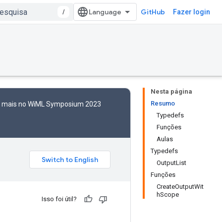
/
GitHub
Fazer login
Nesta página
Resumo
to mais no WiML Symposium 2023
Typedefs
Funções
Aulas
Typedefs
OutputList
Funções
CreateOutputWit
hScope
Isso foi útil?