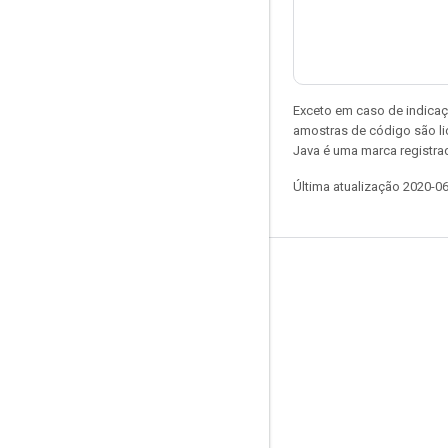
Exceto em caso de indicaç
amostras de código são l
Java é uma marca registrad
Última atualização 2020-0
Permanecer conectado
Blog
Fórum
GitHub
Twitter
YouTube