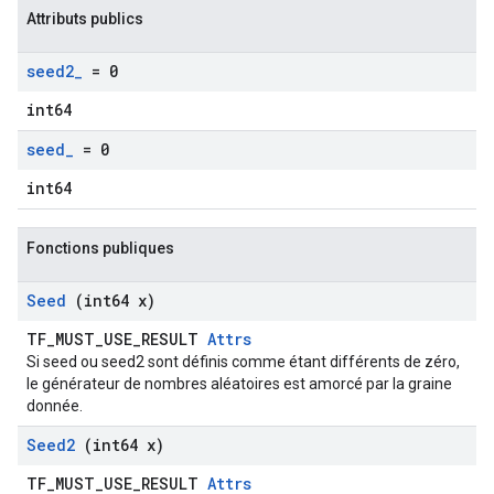
Attributs publics
seed2
_
= 0
int64
seed
_
= 0
int64
Fonctions publiques
Seed
(int64 x)
TF_MUST_USE_RESULT
Attrs
Si seed ou seed2 sont définis comme étant différents de zéro,
le générateur de nombres aléatoires est amorcé par la graine
donnée.
Seed2
(int64 x)
TF_MUST_USE_RESULT
Attrs