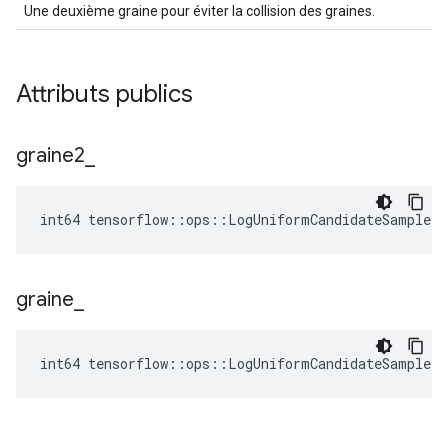
Une deuxième graine pour éviter la collision des graines.
Attributs publics
graine2
_
int64 tensorflow::ops::LogUniformCandidateSampler
graine
_
int64 tensorflow::ops::LogUniformCandidateSampler