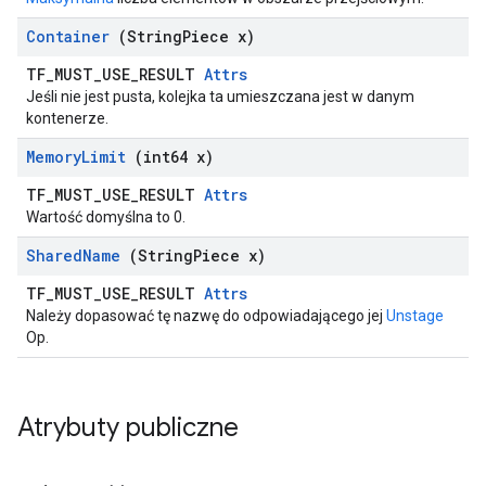
Container
(String
Piece x)
TF_MUST_USE_RESULT
Attrs
Jeśli nie jest pusta, kolejka ta umieszczana jest w danym
kontenerze.
Memory
Limit
(int64 x)
TF_MUST_USE_RESULT
Attrs
Wartość domyślna to 0.
Shared
Name
(String
Piece x)
TF_MUST_USE_RESULT
Attrs
Należy dopasować tę nazwę do odpowiadającego jej
Unstage
Op.
Atrybuty publiczne