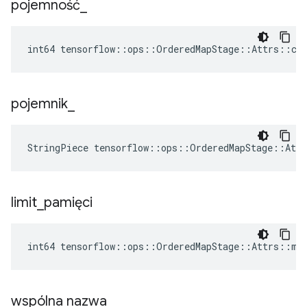
pojemność
_
int64 tensorflow::ops::OrderedMapStage::Attrs::cap
pojemnik
_
StringPiece tensorflow::ops::OrderedMapStage::Att
limit
_
pamięci
int64 tensorflow::ops::OrderedMapStage::Attrs::me
wspólna nazwa
_