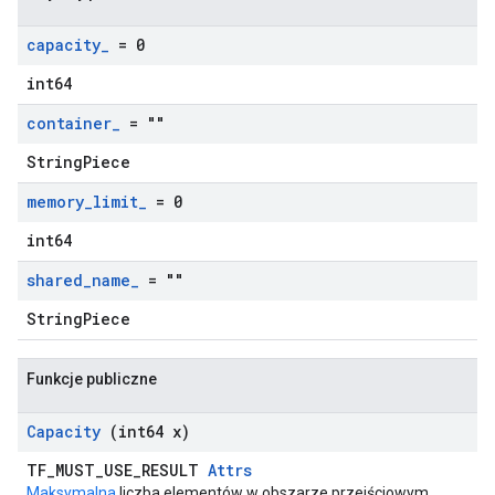
capacity
_
= 0
int64
container
_
= ""
StringPiece
memory
_
limit
_
= 0
int64
shared
_
name
_
= ""
StringPiece
Funkcje publiczne
Capacity
(int64 x)
TF_MUST_USE_RESULT
Attrs
Maksymalna
liczba elementów w obszarze przejściowym.