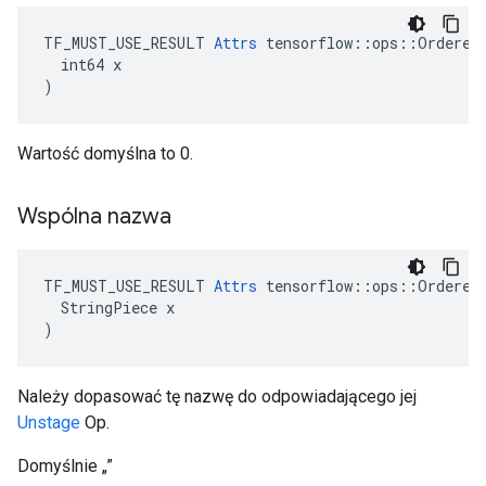
TF_MUST_USE_RESULT 
Attrs
 tensorflow::ops::OrderedM
  int64 x

)
Wartość domyślna to 0.
Wspólna nazwa
TF_MUST_USE_RESULT 
Attrs
 tensorflow::ops::OrderedM
  StringPiece x

)
Należy dopasować tę nazwę do odpowiadającego jej
Unstage
Op.
Domyślnie „”