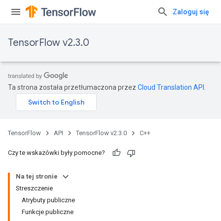
Zaloguj się
TensorFlow v2.3.0
Ta strona została przetłumaczona przez
Cloud Translation API
.
TensorFlow
API
TensorFlow v2.3.0
C++
Czy te wskazówki były pomocne?
Na tej stronie
Streszczenie
Atrybuty publiczne
Funkcje publiczne