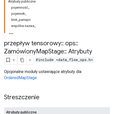
Atrybuty publiczne
pojemność_
pojemnik_
limit_pamięci
wspólna nazwa_
przepływ tensorowy
::
ops
::
Zamówiony
Map
Stage
::
Atrybuty
#include <data_flow_ops.h>
Opcjonalne moduły ustawiające atrybuty dla
OrderedMapStage
.
Streszczenie
Atrybuty publiczne