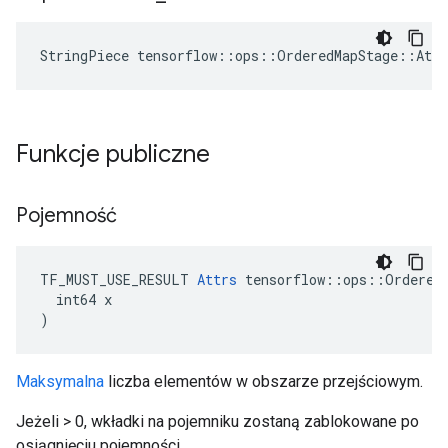
StringPiece tensorflow::ops::OrderedMapStage::Att
Funkcje publiczne
Pojemność
TF_MUST_USE_RESULT 
Attrs
 tensorflow::ops::OrderedM
  int64 x

)
Maksymalna
liczba elementów w obszarze przejściowym.
Jeżeli > 0, wkładki na pojemniku zostaną zablokowane po
osiągnięciu pojemności.