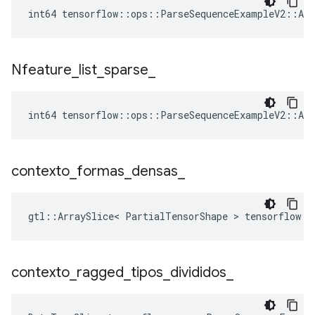
int64 tensorflow::ops::ParseSequenceExampleV2::Att
Nfeature
_
list
_
sparse
_
int64 tensorflow::ops::ParseSequenceExampleV2::Att
contexto
_
formas
_
densas
_
gtl::ArraySlice< PartialTensorShape > tensorflow::
contexto
_
ragged
_
tipos
_
divididos
_