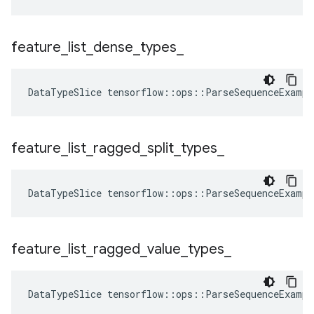
feature
_
list
_
dense
_
types
_
DataTypeSlice
tensorflow
::
ops
::
ParseSequenceExampl
feature
_
list
_
ragged
_
split
_
types
_
DataTypeSlice
tensorflow
::
ops
::
ParseSequenceExampl
feature
_
list
_
ragged
_
value
_
types
_
DataTypeSlice
tensorflow
::
ops
::
ParseSequenceExampl