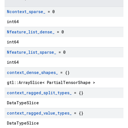
Ncontext
_
sparse
_
= 0
int64
Nfeature
_
list
_
dense
_
= 0
int64
Nfeature
_
list
_
sparse
_
= 0
int64
context
_
dense
_
shapes
_
= {}
gtl::ArraySlice< PartialTensorShape >
context
_
ragged
_
split
_
types
_
= {}
DataTypeSlice
context
_
ragged
_
value
_
types
_
= {}
DataTypeSlice