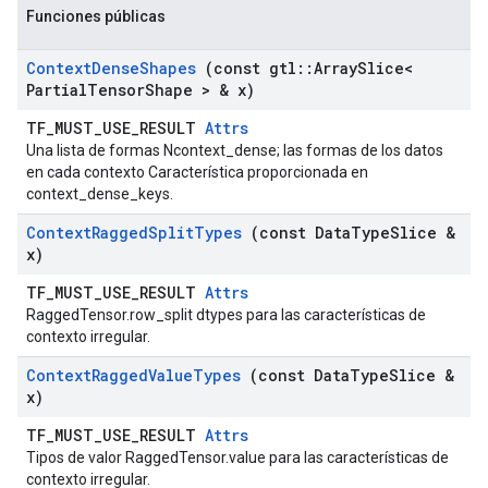
Funciones públicas
Context
Dense
Shapes
(const gtl
::
Array
Slice<
Partial
Tensor
Shape > & x)
TF_MUST_USE_RESULT
Attrs
Una lista de formas Ncontext_dense; las formas de los datos
en cada contexto Característica proporcionada en
context_dense_keys.
Context
Ragged
Split
Types
(const Data
Type
Slice &
x)
TF_MUST_USE_RESULT
Attrs
RaggedTensor.row_split dtypes para las características de
contexto irregular.
Context
Ragged
Value
Types
(const Data
Type
Slice &
x)
TF_MUST_USE_RESULT
Attrs
Tipos de valor RaggedTensor.value para las características de
contexto irregular.