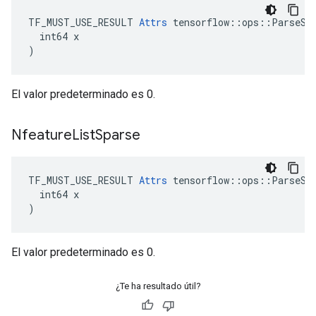
TF_MUST_USE_RESULT 
Attrs
 tensorflow::ops::ParseSeq
  int64 x

)
El valor predeterminado es 0.
Nfeature
List
Sparse
TF_MUST_USE_RESULT 
Attrs
 tensorflow::ops::ParseSeq
  int64 x

)
El valor predeterminado es 0.
¿Te ha resultado útil?