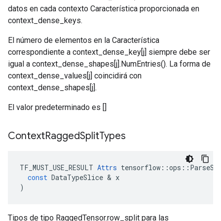
datos en cada contexto Característica proporcionada en
context_dense_keys.
El número de elementos en la Característica
correspondiente a context_dense_key[j] siempre debe ser
igual a context_dense_shapes[j].NumEntries(). La forma de
context_dense_values[j] coincidirá con
context_dense_shapes[j].
El valor predeterminado es []
Context
Ragged
Split
Types
TF_MUST_USE_RESULT
Attrs
tensorflow
::
ops
::
ParseSe
const
DataTypeSlice
&
x
)
Tipos de tipo RaggedTensor.row_split para las