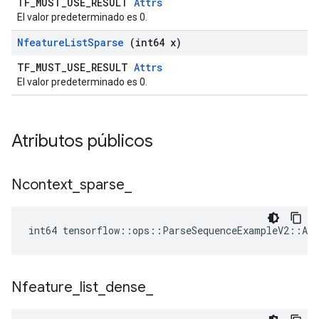
TF_MUST_USE_RESULT
Attrs
El valor predeterminado es 0.
Nfeature
List
Sparse
(int64 x)
TF_MUST_USE_RESULT
Attrs
El valor predeterminado es 0.
Atributos públicos
Ncontext
_
sparse
_
int64 tensorflow::ops::ParseSequenceExampleV2::Att
Nfeature
_
list
_
dense
_