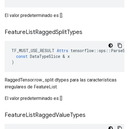
El valor predeterminado es [].
Feature
List
Ragged
Split
Types
TF_MUST_USE_RESULT
Attrs
tensorflow
::
ops
::
ParseSe
const
DataTypeSlice
&
x
)
RaggedTensor.row_split dtypes para las características
irregulares de FeatureList.
El valor predeterminado es []
Feature
List
Ragged
Value
Types