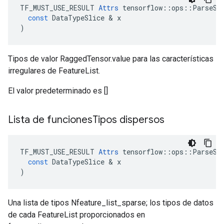
TF_MUST_USE_RESULT
Attrs
tensorflow
::
ops
::
ParseSe
const
DataTypeSlice
&
x
)
Tipos de valor RaggedTensor.value para las características
irregulares de FeatureList.
El valor predeterminado es []
Lista de funciones
Tipos dispersos
TF_MUST_USE_RESULT
Attrs
tensorflow
::
ops
::
ParseSe
const
DataTypeSlice
&
x
)
Una lista de tipos Nfeature_list_sparse; los tipos de datos
de cada FeatureList proporcionados en