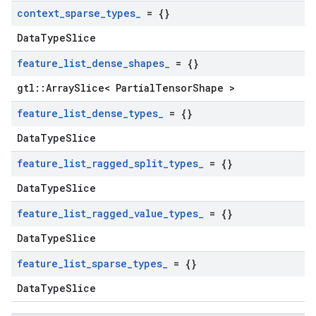
context
_
sparse
_
types
_
= {}
DataTypeSlice
feature
_
list
_
dense
_
shapes
_
= {}
gtl::ArraySlice< PartialTensorShape >
feature
_
list
_
dense
_
types
_
= {}
DataTypeSlice
feature
_
list
_
ragged
_
split
_
types
_
= {}
DataTypeSlice
feature
_
list
_
ragged
_
value
_
types
_
= {}
DataTypeSlice
feature
_
list
_
sparse
_
types
_
= {}
DataTypeSlice