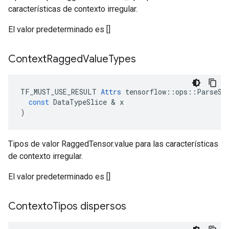
características de contexto irregular.
El valor predeterminado es []
Context
Ragged
Value
Types
TF_MUST_USE_RESULT
Attrs
tensorflow
::
ops
::
ParseSe
const
DataTypeSlice
&
x
)
Tipos de valor RaggedTensor.value para las características
de contexto irregular.
El valor predeterminado es []
Contexto
Tipos dispersos