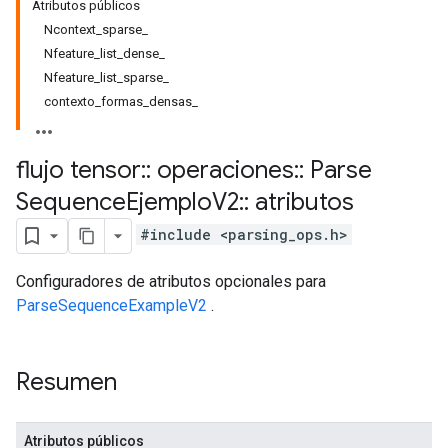
Atributos públicos
Ncontext_sparse_
Nfeature_list_dense_
Nfeature_list_sparse_
contexto_formas_densas_
flujo tensor
::
operaciones
::
Parse
Sequence
Ejemplo
V2
::
atributos
#include <parsing_ops.h>
Configuradores de atributos opcionales para
ParseSequenceExampleV2
.
Resumen
Atributos públicos