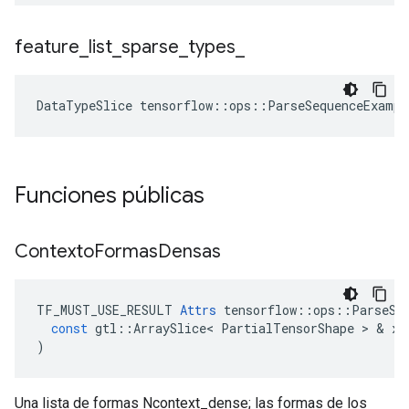
feature
_
list
_
sparse
_
types
_
DataTypeSlice
tensorflow
::
ops
::
ParseSequenceExampl
Funciones públicas
Contexto
Formas
Densas
TF_MUST_USE_RESULT
Attrs
tensorflow
::
ops
::
ParseSe
const
gtl
::
ArraySlice
<
PartialTensorShape
>
&
x
)
Una lista de formas Ncontext_dense; las formas de los