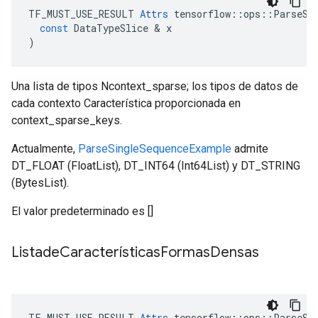
TF_MUST_USE_RESULT
Attrs
tensorflow
::
ops
::
ParseSe
const
DataTypeSlice
&
x
)
Una lista de tipos Ncontext_sparse; los tipos de datos de
cada contexto Característica proporcionada en
context_sparse_keys.
Actualmente,
ParseSingleSequenceExample
admite
DT_FLOAT (FloatList), DT_INT64 (Int64List) y DT_STRING
(BytesList).
El valor predeterminado es []
Listade
Características
Formas
Densas
TF_MUST_USE_RESULT
Attrs
tensorflow
::
ops
::
ParseSe