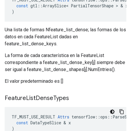
const
gtl
::
ArraySlice
<
PartialTensorShape
>
&
x
)
Una lista de formas Nfeature_list_dense; las formas de los
datos en cada FeatureList dadas en
feature_list_dense_keys.
La forma de cada característica en la FeatureList
correspondiente a feature_list_dense_key[j] siempre debe
ser igual a feature_list_dense_shapes[j].NumEntries().
El valor predeterminado es []
Feature
List
Dense
Types
TF_MUST_USE_RESULT
Attrs
tensorflow
::
ops
::
ParseSe
const
DataTypeSlice
&
x
)