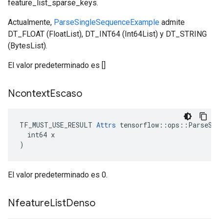
feature_list_sparse_keys.
Actualmente,
ParseSingleSequenceExample
admite
DT_FLOAT (FloatList), DT_INT64 (Int64List) y DT_STRING
(BytesList).
El valor predeterminado es []
Ncontext
Escaso
TF_MUST_USE_RESULT 
Attrs
 tensorflow::ops::ParseSeq
  int64 x

)
El valor predeterminado es 0.
Nfeature
List
Denso