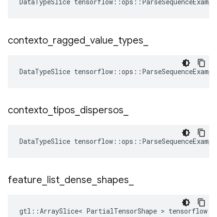
DataTypeSlice
tensorflow
::
ops
::
ParseSequenceExampl
contexto
_
ragged
_
value
_
types
_
DataTypeSlice
tensorflow
::
ops
::
ParseSequenceExampl
contexto
_
tipos
_
dispersos
_
DataTypeSlice
tensorflow
::
ops
::
ParseSequenceExampl
feature
_
list
_
dense
_
shapes
_
gtl::ArraySlice< PartialTensorShape > tensorflow::