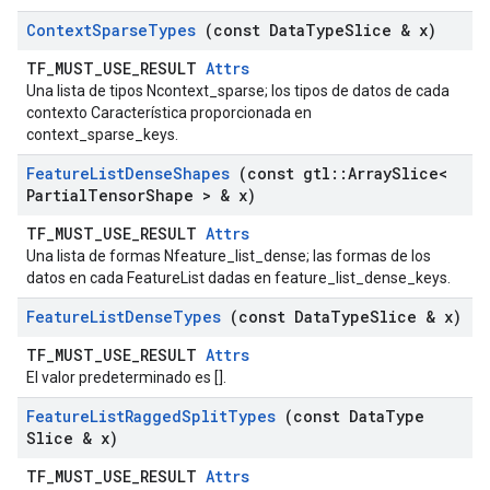
Context
Sparse
Types
(const Data
Type
Slice & x)
TF_MUST_USE_RESULT
Attrs
Una lista de tipos Ncontext_sparse; los tipos de datos de cada
contexto Característica proporcionada en
context_sparse_keys.
Feature
List
Dense
Shapes
(const gtl
::
Array
Slice<
Partial
Tensor
Shape > & x)
TF_MUST_USE_RESULT
Attrs
Una lista de formas Nfeature_list_dense; las formas de los
datos en cada FeatureList dadas en feature_list_dense_keys.
Feature
List
Dense
Types
(const Data
Type
Slice & x)
TF_MUST_USE_RESULT
Attrs
El valor predeterminado es [].
Feature
List
Ragged
Split
Types
(const Data
Type
Slice & x)
TF_MUST_USE_RESULT
Attrs