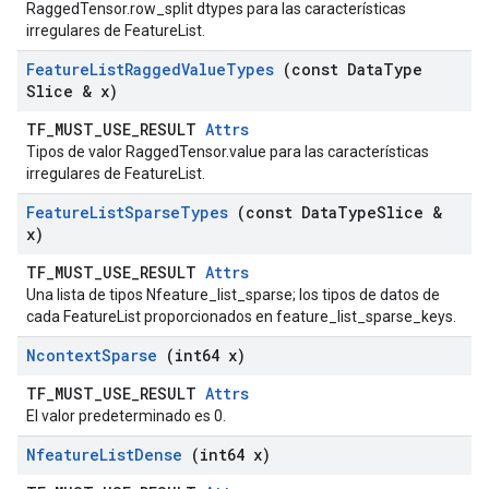
RaggedTensor.row_split dtypes para las características
irregulares de FeatureList.
Feature
List
Ragged
Value
Types
(const Data
Type
Slice & x)
TF_MUST_USE_RESULT
Attrs
Tipos de valor RaggedTensor.value para las características
irregulares de FeatureList.
Feature
List
Sparse
Types
(const Data
Type
Slice &
x)
TF_MUST_USE_RESULT
Attrs
Una lista de tipos Nfeature_list_sparse; los tipos de datos de
cada FeatureList proporcionados en feature_list_sparse_keys.
Ncontext
Sparse
(int64 x)
TF_MUST_USE_RESULT
Attrs
El valor predeterminado es 0.
Nfeature
List
Dense
(int64 x)