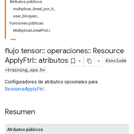
Atributos públicos
multiplicar_lineal_por_lr_
usar_bloqueo_
Funciones públicas
MultiplicarLinealPorLr
flujo tensor
::
operaciones
::
Resource
Apply
Ftrl
::
atributos
#include
<training_ops.h>
Configuradores de atributos opcionales para
ResourceApplyFtrl
.
Resumen
Atributos públicos