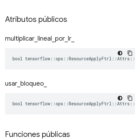
Atributos públicos
multiplicar
_
lineal
_
por
_
lr
_
bool tensorflow::ops::ResourceApplyFtrl::Attrs::mu
usar
_
bloqueo
_
bool tensorflow::ops::ResourceApplyFtrl::Attrs::us
Funciones públicas