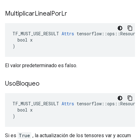
Multiplicar
Lineal
Por
Lr
TF_MUST_USE_RESULT 
Attrs
 tensorflow::ops::Resource
  bool x

)
El valor predeterminado es falso.
Uso
Bloqueo
TF_MUST_USE_RESULT 
Attrs
 tensorflow::ops::Resource
  bool x

)
Si es
True
, la actualización de los tensores var y accum