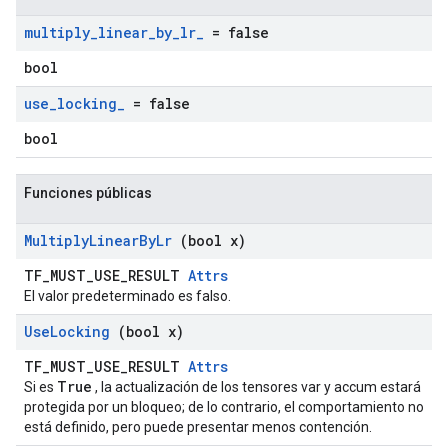
multiply
_
linear
_
by
_
lr
_
= false
bool
use
_
locking
_
= false
bool
Funciones públicas
Multiply
Linear
By
Lr
(bool x)
TF_MUST_USE_RESULT
Attrs
El valor predeterminado es falso.
Use
Locking
(bool x)
TF_MUST_USE_RESULT
Attrs
True
Si es
, la actualización de los tensores var y accum estará
protegida por un bloqueo; de lo contrario, el comportamiento no
está definido, pero puede presentar menos contención.