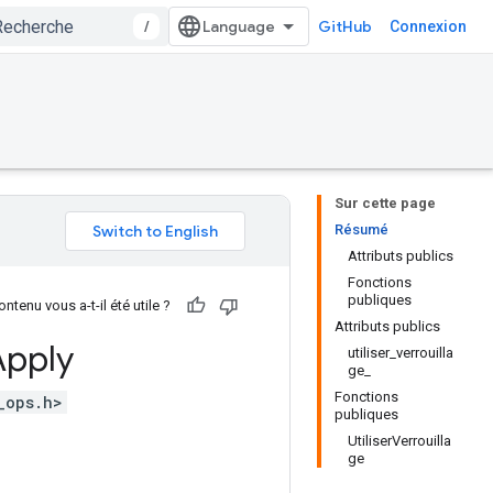
/
GitHub
Connexion
Sur cette page
Résumé
Attributs publics
Fonctions
publiques
ntenu vous a-t-il été utile ?
Attributs publics
Apply
utiliser_verrouilla
ge_
Fonctions
_ops.h>
publiques
UtiliserVerrouilla
ge