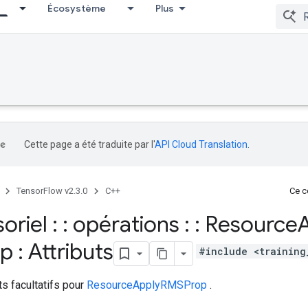
Écosystème
Plus
Cette page a été traduite par l'
API Cloud Translation
.
TensorFlow v2.3.0
C++
Ce co
soriel : : opérations : : Resource
 : Attributs
#include <training
ts facultatifs pour
ResourceApplyRMSProp
.