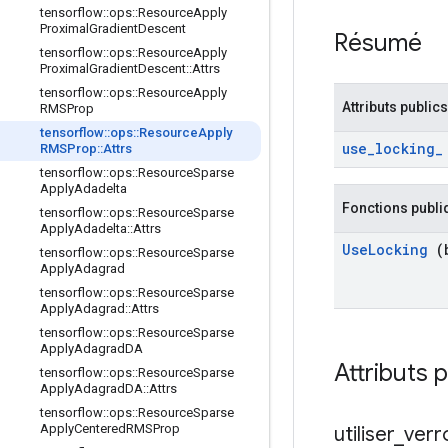
tensorflow
::
ops
::
Resource
Apply
Proximal
Gradient
Descent
Résumé
tensorflow
::
ops
::
Resource
Apply
Proximal
Gradient
Descent
::
Attrs
tensorflow
::
ops
::
Resource
Apply
Attributs publics
RMSProp
tensorflow
::
ops
::
Resource
Apply
use
_
locking
_
RMSProp
::
Attrs
tensorflow
::
ops
::
Resource
Sparse
Apply
Adadelta
Fonctions publi
tensorflow
::
ops
::
Resource
Sparse
Apply
Adadelta
::
Attrs
Use
Locking
(b
tensorflow
::
ops
::
Resource
Sparse
Apply
Adagrad
tensorflow
::
ops
::
Resource
Sparse
Apply
Adagrad
::
Attrs
tensorflow
::
ops
::
Resource
Sparse
Apply
Adagrad
DA
Attributs 
tensorflow
::
ops
::
Resource
Sparse
Apply
Adagrad
DA
::
Attrs
tensorflow
::
ops
::
Resource
Sparse
Apply
Centered
RMSProp
utiliser
_
verr