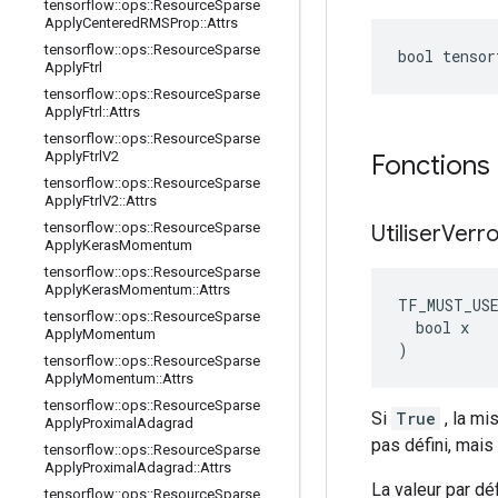
tensorflow
::
ops
::
Resource
Sparse
Apply
Centered
RMSProp
::
Attrs
tensorflow
::
ops
::
Resource
Sparse
bool tensor
Apply
Ftrl
tensorflow
::
ops
::
Resource
Sparse
Apply
Ftrl
::
Attrs
tensorflow
::
ops
::
Resource
Sparse
Apply
Ftrl
V2
Fonctions
tensorflow
::
ops
::
Resource
Sparse
Apply
Ftrl
V2
::
Attrs
tensorflow
::
ops
::
Resource
Sparse
Utiliser
Verro
Apply
Keras
Momentum
tensorflow
::
ops
::
Resource
Sparse
Apply
Keras
Momentum
::
Attrs
TF_MUST_US
tensorflow
::
ops
::
Resource
Sparse
  bool x

Apply
Momentum
)
tensorflow
::
ops
::
Resource
Sparse
Apply
Momentum
::
Attrs
tensorflow
::
ops
::
Resource
Sparse
Si
True
, la mi
Apply
Proximal
Adagrad
pas défini, mais
tensorflow
::
ops
::
Resource
Sparse
Apply
Proximal
Adagrad
::
Attrs
La valeur par dé
tensorflow
::
ops
::
Resource
Sparse