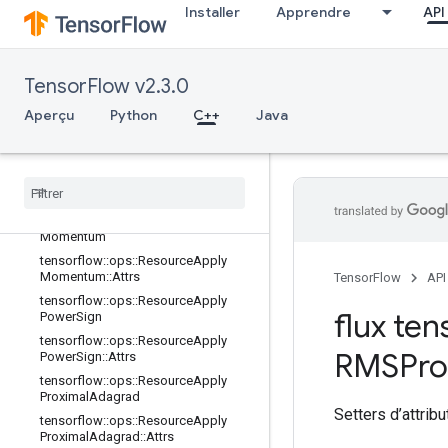
Installer
Apprendre
API
tensorflow::ops::ResourceApplyFtrlV
2::Attrs
tensorflow::ops::ResourceApplyGra
dientDescent
TensorFlow v2.3.0
tensorflow::ops::ResourceApplyGra
Aperçu
Python
C++
Java
dientDescent::Attrs
tensorflow
::
ops
::
Resource
Apply
Keras
Momentum
tensorflow
::
ops
::
Resource
Apply
Keras
Momentum
::
Attrs
tensorflow
::
ops
::
Resource
Apply
Momentum
tensorflow
::
ops
::
Resource
Apply
Momentum
::
Attrs
TensorFlow
API
tensorflow
::
ops
::
Resource
Apply
flux ten
Power
Sign
tensorflow
::
ops
::
Resource
Apply
RMSProp
Power
Sign
::
Attrs
tensorflow
::
ops
::
Resource
Apply
Proximal
Adagrad
Setters d’attribu
tensorflow
::
ops
::
Resource
Apply
Proximal
Adagrad
::
Attrs