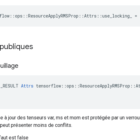
flow::ops::ResourceApplyRMSProp::Attrs::use_locking_ = 
 publiques
uillage
E_RESULT 
Attrs
 tensorflow::ops::ResourceApplyRMSProp::At
se à jour des tenseurs var, ms et mom est protégée par un verrou
 peut présenter moins de conflits.
faut est false