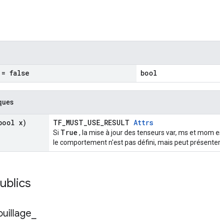
= false
bool
ques
ool x)
TF_MUST_USE_RESULT
Attrs
True
Si
, la mise à jour des tenseurs var, ms et mom e
le comportement n'est pas défini, mais peut présenter
publics
ouillage
_