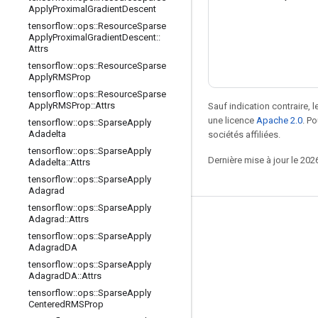
Apply
Proximal
Gradient
Descent
tensorflow
::
ops
::
Resource
Sparse
Apply
Proximal
Gradient
Descent
::
Attrs
tensorflow
::
ops
::
Resource
Sparse
Apply
RMSProp
tensorflow
::
ops
::
Resource
Sparse
Apply
RMSProp
::
Attrs
Sauf indication contraire, 
une licence
Apache 2.0
. P
tensorflow
::
ops
::
Sparse
Apply
Adadelta
sociétés affiliées.
tensorflow
::
ops
::
Sparse
Apply
Dernière mise à jour le 202
Adadelta
::
Attrs
tensorflow
::
ops
::
Sparse
Apply
Adagrad
tensorflow
::
ops
::
Sparse
Apply
Adagrad
::
Attrs
Rester connecté
tensorflow
::
ops
::
Sparse
Apply
Blog
Adagrad
DA
tensorflow
::
ops
::
Sparse
Apply
Forum
Adagrad
DA
::
Attrs
GitHub
tensorflow
::
ops
::
Sparse
Apply
Centered
RMSProp
Twitter