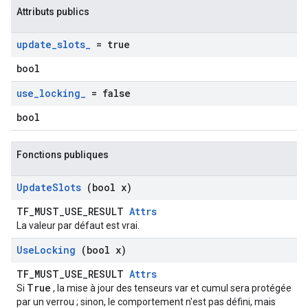
Attributs publics
update
_
slots
_
= true
bool
use
_
locking
_
= false
bool
Fonctions publiques
Update
Slots
(bool x)
TF_MUST_USE_RESULT
Attrs
La valeur par défaut est vrai.
Use
Locking
(bool x)
TF_MUST_USE_RESULT
Attrs
True
Si
, la mise à jour des tenseurs var et cumul sera protégée
par un verrou ; sinon, le comportement n'est pas défini, mais