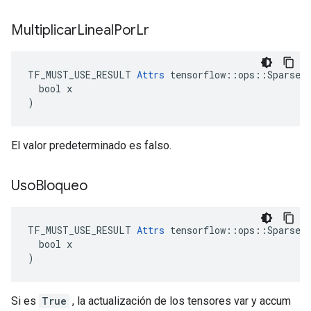
Multiplicar
Lineal
Por
Lr
TF_MUST_USE_RESULT 
Attrs
 tensorflow::ops::SparseAp
  bool x

)
El valor predeterminado es falso.
Uso
Bloqueo
TF_MUST_USE_RESULT 
Attrs
 tensorflow::ops::SparseAp
  bool x

)
Si es
True
, la actualización de los tensores var y accum