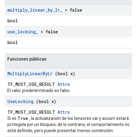
multiply
_
linear
_
by
_
lr
_
= false
bool
use
_
locking
_
= false
bool
Funciones públicas
Multiply
Linear
By
Lr
(bool x)
TF_MUST_USE_RESULT
Attrs
El valor predeterminado es falso.
Use
Locking
(bool x)
TF_MUST_USE_RESULT
Attrs
True
Si es
, la actualización de los tensores var y accum estará
protegida por un bloqueo; de lo contrario, el comportamiento no
está definido, pero puede presentar menos contención.