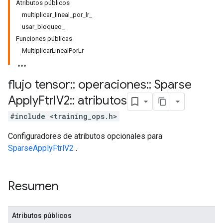
Atributos públicos
multiplicar_lineal_por_lr_
usar_bloqueo_
Funciones públicas
MultiplicarLinealPorLr
flujo tensor
::
operaciones
::
Sparse
Apply
Ftrl
V2
::
atributos
#include <training_ops.h>
Configuradores de atributos opcionales para
SparseApplyFtrlV2
.
Resumen
Atributos públicos