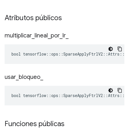
Atributos públicos
multiplicar
_
lineal
_
por
_
lr
_
bool tensorflow::ops::SparseApplyFtrlV2::Attrs::mu
usar
_
bloqueo
_
bool tensorflow::ops::SparseApplyFtrlV2::Attrs::us
Funciones públicas