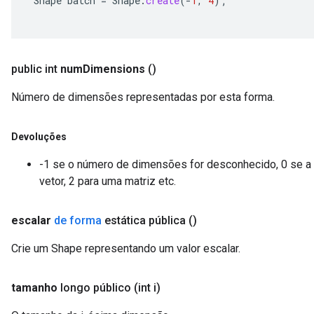
Shape
batch
=
Shape
.
create
(
-
1
,
4
);
public int
num
Dimensions
()
Número de dimensões representadas por esta forma.
Devoluções
-1 se o número de dimensões for desconhecido, 0 se a 
vetor, 2 para uma matriz etc.
escalar
de forma
estática pública
()
Crie um Shape representando um valor escalar.
tamanho
longo público
(int i)