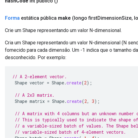
hash
Code
int público
()
Forma
estática pública
make
(longo first
Dimension
Size
,
l
Crie um Shape representando um valor N-dimensional.
Cria um Shape representando um valor N-dimensional (N sen
fornecido para cada dimensão. Um -1 indica que o tamanho d
desconhecido. Por exemplo:
// A 2-element vector.
Shape
vector
=
Shape
.
create
(
2
);
// A 2x3 matrix.
Shape
matrix
=
Shape
.
create
(
2
,
3
);
// A matrix with 4 columns but an unknown number 
// This is typically used to indicate the shape o
// a variable-sized batch of values. The Shape be
// variable-sized batch of 4-element vectors.