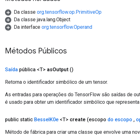
Op
Da classe
org.tensorflow.op.PrimitiveOp
Da classe java.lang.Object
Da interface
org.tensorflow.Operand
Métodos Públicos
Saída
pública <T>
as
Output
()
Retorna o identificador simbólico de um tensor.
As entradas para operações do TensorFlow são saídas de ou
ush
é usado para obter um identificador simbólico que representa 
public static
Bessel
K0e
<T>
create
(escopo
do escopo
,
o
andleOp
Método de fábrica para criar uma classe que envolve uma no