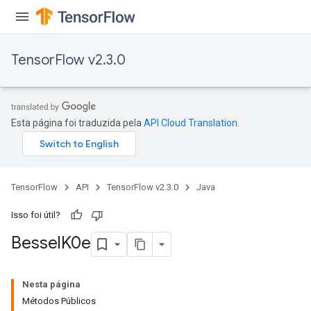
TensorFlow v2.3.0
Esta página foi traduzida pela
API Cloud Translation
.
TensorFlow
API
TensorFlow v2.3.0
Java
Isso foi útil?
Bessel
K0e
Nesta página
Métodos Públicos