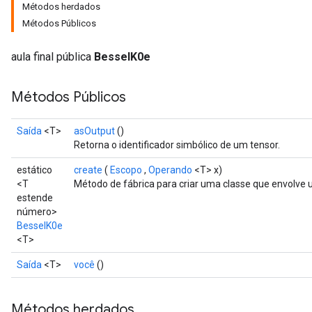
Métodos herdados
Métodos Públicos
aula final pública
BesselK0e
Métodos Públicos
Saída
<T>
asOutput
()
Retorna o identificador simbólico de um tensor.
estático
create
(
Escopo
,
Operando
<T> x)
<T
Método de fábrica para criar uma classe que envolve
estende
número>
BesselK0e
<T>
Saída
<T>
você
()
urce
Métodos herdados