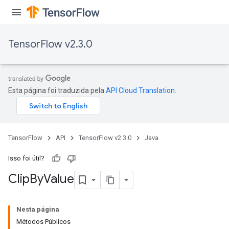
Split
TensorFlow v2.3.0
Esta página foi traduzida pela
API Cloud Translation
.
TensorFlow
API
TensorFlow v2.3.0
Java
Isso foi útil?
Clip
By
Value
Nesta página
Métodos Públicos