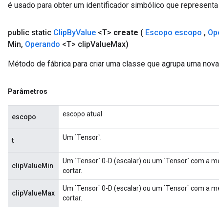
é usado para obter um identificador simbólico que representa 
public static
Clip
By
Value
<T>
create
(
Escopo escopo
,
Op
Min
,
Operando
<T> clip
Value
Max)
Método de fábrica para criar uma classe que agrupa uma nova
Parâmetros
escopo atual
escopo
Um `Tensor`.
t
Um `Tensor` 0-D (escalar) ou um `Tensor` com a m
clipValueMin
cortar.
Um `Tensor` 0-D (escalar) ou um `Tensor` com a m
clipValueMax
cortar.