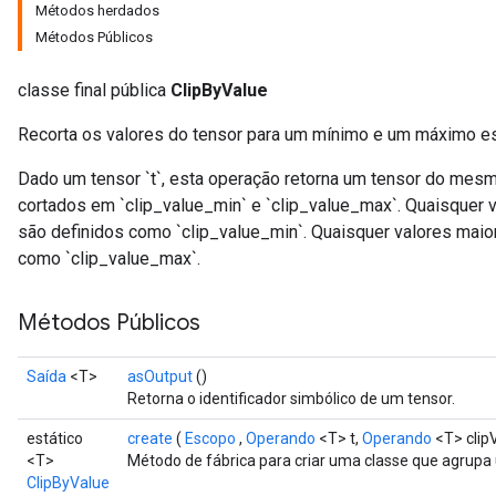
Métodos herdados
Métodos Públicos
classe final pública
ClipByValue
Recorta os valores do tensor para um mínimo e um máximo es
Dado um tensor `t`, esta operação retorna um tensor do mesm
cortados em `clip_value_min` e `clip_value_max`. Quaisquer 
são definidos como `clip_value_min`. Quaisquer valores maio
como `clip_value_max`.
Métodos Públicos
Saída
<T>
asOutput
()
Retorna o identificador simbólico de um tensor.
estático
create
(
Escopo
,
Operando
<T> t,
Operando
<T> clip
<T>
Método de fábrica para criar uma classe que agrupa
ClipByValue