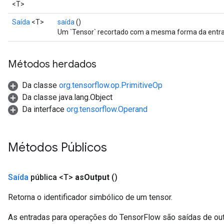
<T>
Saída
<T>
saída
()
Um `Tensor` recortado com a mesma forma da entrad
Métodos herdados
Da classe
org.tensorflow.op.PrimitiveOp
Da classe java.lang.Object
Da interface
org.tensorflow.Operand
Métodos Públicos
Saída
pública <T>
as
Output
()
Retorna o identificador simbólico de um tensor.
As entradas para operações do TensorFlow são saídas de ou