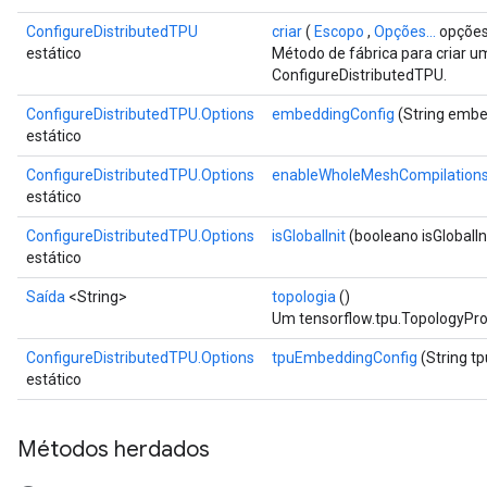
ConfigureDistributedTPU
criar
(
Escopo
,
Opções...
opções
estático
Método de fábrica para criar 
ConfigureDistributedTPU.
ConfigureDistributedTPU.Options
embeddingConfig
(String embe
estático
ConfigureDistributedTPU.Options
enableWholeMeshCompilation
estático
ConfigureDistributedTPU.Options
isGlobalInit
(booleano isGlobalIn
estático
Saída
<String>
topologia
()
Um tensorflow.tpu.TopologyProt
ConfigureDistributedTPU.Options
tpuEmbeddingConfig
(String t
estático
Métodos herdados