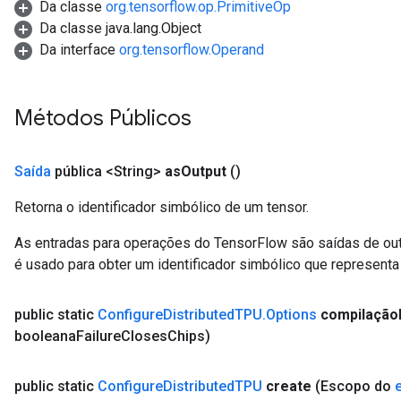
Da classe
org.tensorflow.op.PrimitiveOp
Da classe java.lang.Object
Da interface
org.tensorflow.Operand
Métodos Públicos
Saída
pública <String>
as
Output
()
Retorna o identificador simbólico de um tensor.
As entradas para operações do TensorFlow são saídas de ou
é usado para obter um identificador simbólico que representa 
public static
Configure
Distributed
TPU
.
Options
compilação
booleana
Failure
Closes
Chips)
public static
Configure
Distributed
TPU
create
(Escopo do