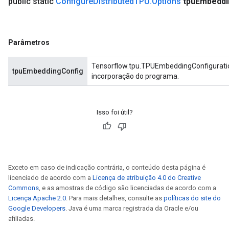
public static
Configure
Distributed
TPU
.
Options
tpu
Embeddi
Parâmetros
Tensorflow.tpu.TPUEmbeddingConfiguratio
tpuEmbeddingConfig
incorporação do programa.
Isso foi útil?
Exceto em caso de indicação contrária, o conteúdo desta página é
licenciado de acordo com a
Licença de atribuição 4.0 do Creative
Commons
, e as amostras de código são licenciadas de acordo com a
Licença Apache 2.0
. Para mais detalhes, consulte as
políticas do site do
Google Developers
. Java é uma marca registrada da Oracle e/ou
afiliadas.