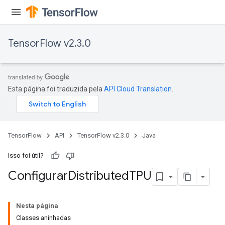
TensorFlow v2.3.0
Esta página foi traduzida pela
API Cloud Translation
.
TensorFlow
API
TensorFlow v2.3.0
Java
Isso foi útil?
Configurar
Distributed
TPU
Nesta página
Classes aninhadas