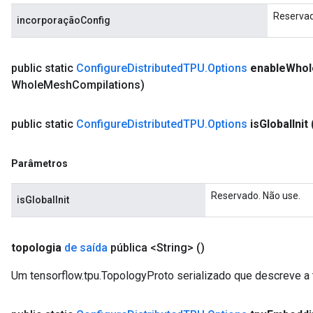
Reservad
incorporaçãoConfig
public static
Configure
Distributed
TPU
.
Options
enable
Whol
Whole
Mesh
Compilations)
public static
Configure
Distributed
TPU
.
Options
is
Global
Init
Parâmetros
Reservado. Não use.
isGlobalInit
topologia
de saída
pública <String>
()
Um tensorflow.tpu.TopologyProto serializado que descreve a 