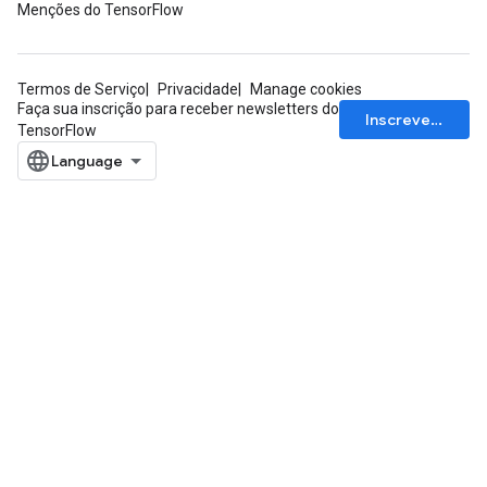
Menções do TensorFlow
Termos de Serviço
Privacidade
Manage cookies
Faça sua inscrição para receber newsletters do
Inscrever-se
TensorFlow
adAccumDebug
sGradAccumDebug
sGradAccumDebug
rameters
adAccumDebug
rameters
rs