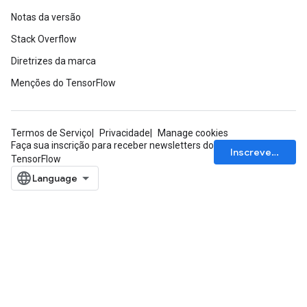
Notas da versão
adAccumDebug
Stack Overflow
Diretrizes da marca
sGradAccumDebug
Menções do TensorFlow
sGradAccumDebug
rameters
Termos de Serviço
Privacidade
Manage cookies
Faça sua inscrição para receber newsletters do
adAccumDebug
Inscrever-se
TensorFlow
rameters
rs
rsGradAccumDebug
ameters
rametersGradAccumDebug
ers
tersGradAccumDebug
sGradAccumDebug