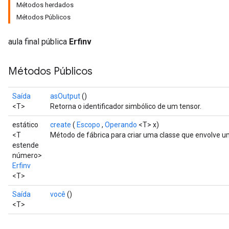
Métodos herdados
Métodos Públicos
aula final pública
Erfinv
Métodos Públicos
Saída
asOutput
()
<T>
Retorna o identificador simbólico de um tensor.
estático
create
(
Escopo
,
Operando
<T> x)
<T
Método de fábrica para criar uma classe que envolve u
estende
número>
Erfinv
<T>
Saída
você
()
<T>