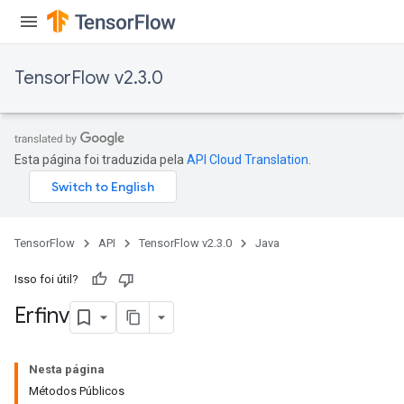
TensorFlow v2.3.0
Esta página foi traduzida pela
API Cloud Translation
.
TensorFlow
API
TensorFlow v2.3.0
Java
Isso foi útil?
tch
Erfinv
ch
Nesta página
Métodos Públicos