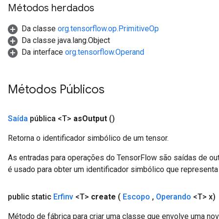
Métodos herdados
Da classe
org.tensorflow.op.PrimitiveOp
Da classe java.lang.Object
Da interface
org.tensorflow.Operand
Métodos Públicos
Saída
pública <T>
as
Output
()
Retorna o identificador simbólico de um tensor.
As entradas para operações do TensorFlow são saídas de ou
é usado para obter um identificador simbólico que representa 
public static
Erfinv
<T>
create
(
Escopo
,
Operando
<T> x)
Método de fábrica para criar uma classe que envolve uma nova