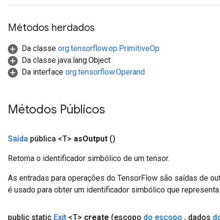
Métodos herdados
Da classe
org.tensorflow.op.PrimitiveOp
Da classe java.lang.Object
Da interface
org.tensorflow.Operand
Métodos Públicos
Saída
pública <T>
as
Output
()
Retorna o identificador simbólico de um tensor.
As entradas para operações do TensorFlow são saídas de ou
é usado para obter um identificador simbólico que representa 
public static
Exit
<T>
create
(escopo
do escopo
,
dados
d