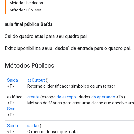
Métodos herdados
Métodos Públicos
aula final pública
Saída
Sai do quadro atual para seu quadro pai.
Exit disponibiliza seus `dados` de entrada para o quadro pai.
Métodos Públicos
Saída
asOutput
()
<T>
Retorna o identificador simbólico de um tensor.
estático
create
(escopo
do escopo
, dados
do operando
<T>)
<T>
Método de fábrica para criar uma classe que envolve um
Sair
<T>
Saída
saída
()
<T>
O mesmo tensor que `data`.