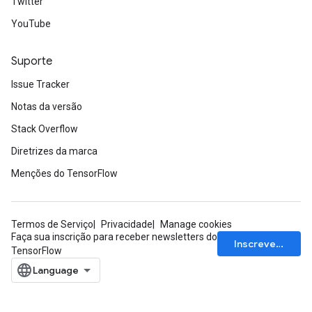
Twitter
YouTube
sGradAccumDebug
Suporte
sGradAccumDebug
rameters
Issue Tracker
Notas da versão
adAccumDebug
Stack Overflow
rameters
rs
Diretrizes da marca
rsGradAccumDebug
Menções do TensorFlow
ameters
rametersGradAccumDebug
ers
Termos de Serviço
Privacidade
Manage cookies
tersGradAccumDebug
Faça sua inscrição para receber newsletters do
Inscrever-se
TensorFlow
sGradAccumDebug
escentParameters
DescentParametersGradAccumDebug