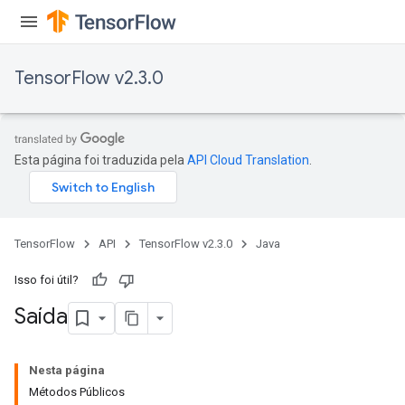
TensorFlow v2.3.0
Esta página foi traduzida pela
API Cloud Translation
.
TensorFlow
API
TensorFlow v2.3.0
Java
tch
Isso foi útil?
ch
Saída
Nesta página
Métodos Públicos