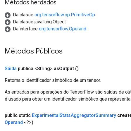
Métodos herdados
Da classe
org.tensorflow.op.PrimitiveOp
Da classe java.lang.Object
Da interface
org.tensorflow.Operand
Métodos Públicos
Saída
pública <String>
as
Output
()
Retorna o identificador simbólico de um tensor.
As entradas para operações do TensorFlow são saídas de ou
é usado para obter um identificador simbólico que representa 
public static
Experimental
Stats
Aggregator
Summary
creat
Operand
<?>)