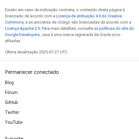
rameters
Exceto em caso de indicação contrária, o conteúdo desta página é
licenciado de acordo com a
Licença de atribuição 4.0 do Creative
adAccumDebug
Commons
, e as amostras de código são licenciadas de acordo com a
Licença Apache 2.0
. Para mais detalhes, consulte as
políticas do site do
rameters
Google Developers
. Java é uma marca registrada da Oracle e/ou
rs
afiliadas.
rsGradAccumDebug
ameters
Última atualização 2025-07-27 UTC.
rametersGradAccumDebug
ers
Permanecer conectado
tersGradAccumDebug
Blog
sGradAccumDebug
Fórum
escentParameters
GitHub
DescentParametersGradAccumDebug
Twitter
YouTube