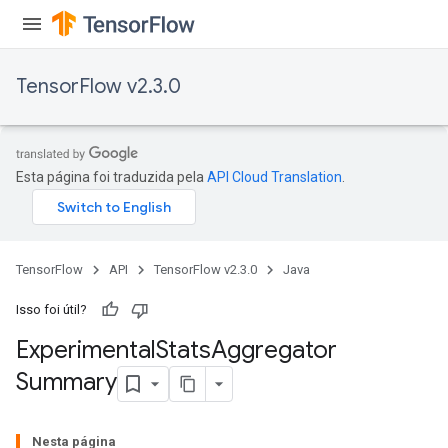
TensorFlow v2.3.0
Esta página foi traduzida pela
API Cloud Translation
.
TensorFlow
API
TensorFlow v2.3.0
Java
Isso foi útil?
Experimental
Stats
Aggregator
Summary
Nesta página