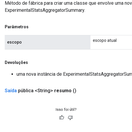
Método de fábrica para criar uma classe que envolve uma no
ExperimentalStatsAggregatorSummary.
Parâmetros
escopo atual
escopo
Devoluções
uma nova instância de ExperimentalStatsAggregatorSu
Saída
pública <String>
resumo
()
adAccumDebug
Isso foi útil?
sGradAccumDebug
sGradAccumDebug