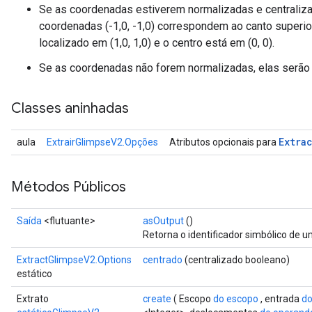
Se as coordenadas estiverem normalizadas e centralizad
coordenadas (-1,0, -1,0) correspondem ao canto superior 
localizado em (1,0, 1,0) e o centro está em (0, 0).
Se as coordenadas não forem normalizadas, elas serão
Classes aninhadas
Extra
aula
ExtrairGlimpseV2.Opções
Atributos opcionais para
Métodos Públicos
Saída
<flutuante>
asOutput
()
Retorna o identificador simbólico de u
ExtractGlimpseV2.Options
centrado
(centralizado booleano)
estático
Extrato
create
( Escopo
do escopo
, entrada
do