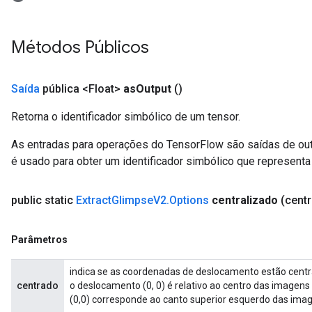
adAccumDebug
rameters
Métodos Públicos
rs
rsGradAccumDebug
ameters
Saída
pública <Float>
as
Output
()
rametersGradAccumDebug
ers
Retorna o identificador simbólico de um tensor.
tersGradAccumDebug
As entradas para operações do TensorFlow são saídas de ou
é usado para obter um identificador simbólico que representa 
sGradAccumDebug
escentParameters
DescentParametersGradAccumDebug
public static
Extract
Glimpse
V2
.
Options
centralizado
(cent
Parâmetros
indica se as coordenadas de deslocamento estão centr
centrado
o deslocamento (0, 0) é relativo ao centro das imagens
(0,0) corresponde ao canto superior esquerdo das ima