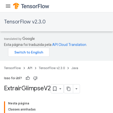
TensorFlow v2.3.0
Esta página foi traduzida pela
API Cloud Translation
.
TensorFlow
API
TensorFlow v2.3.0
Java
Isso foi útil?
Extrair
Glimpse
V2
Nesta página
Classes aninhadas