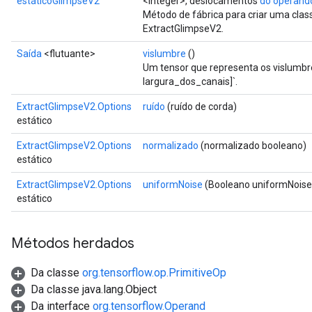
estáticoGlimpseV2
<Integer>, deslocamentos
do operand
Método de fábrica para criar uma cla
ExtractGlimpseV2.
Saída
<flutuante>
vislumbre
()
Um tensor que representa os vislumbr
largura_dos_canais]`.
ExtractGlimpseV2.Options
ruído
(ruído de corda)
estático
ExtractGlimpseV2.Options
normalizado
(normalizado booleano)
estático
ExtractGlimpseV2.Options
uniformNoise
(Booleano uniformNoise
estático
adAccumDebug
sGradAccumDebug
Métodos herdados
Da classe
org.tensorflow.op.PrimitiveOp
sGradAccumDebug
Da classe java.lang.Object
rameters
Da interface
org.tensorflow.Operand