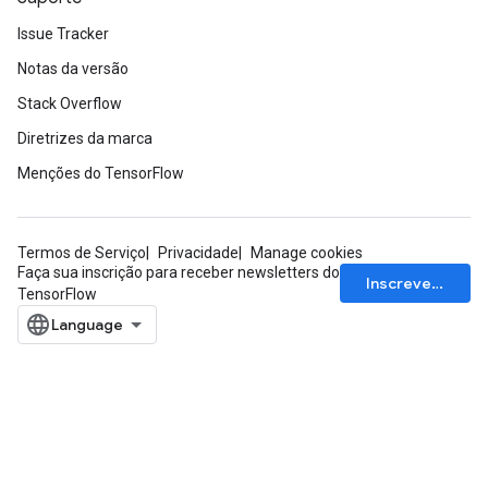
quantize
Issue Tracker
e
dReluAndRequantize
Notas da versão
Stack Overflow
ndRequantize
Diretrizes da marca
Menções do TensorFlow
Relu
ReluAndRequantize
Termos de Serviço
Privacidade
Manage cookies
e
Faça sua inscrição para receber newsletters do
Inscrever-se
TensorFlow
quantize
e