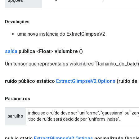
opções
Devoluções
uma nova instância do ExtractGlimpseV2
saída
pública <Float>
vislumbre
()
Um tensor que representa os vislumbres `[tamanho_do_batch, 
ruído
público estático
Extract
Glimpse
V2
.
Options
(ruído de 
Parâmetros
indica se o ruído deve ser `uniforme`, `gaussiano` ou `zer
barulho
tipo de ruído será decidido por `uniform_noise`.
public static
Extract
Glimpse
V2
.
Options
normalizado
(bool