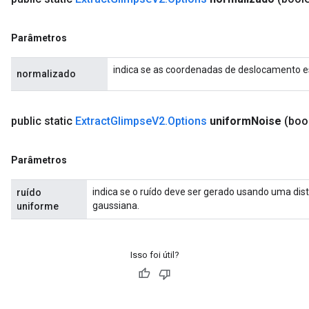
Parâmetros
indica se as coordenadas de deslocamento e
normalizado
public static
Extract
Glimpse
V2
.
Options
uniform
Noise
(boo
Parâmetros
indica se o ruído deve ser gerado usando uma dis
ruído
gaussiana.
uniforme
Isso foi útil?