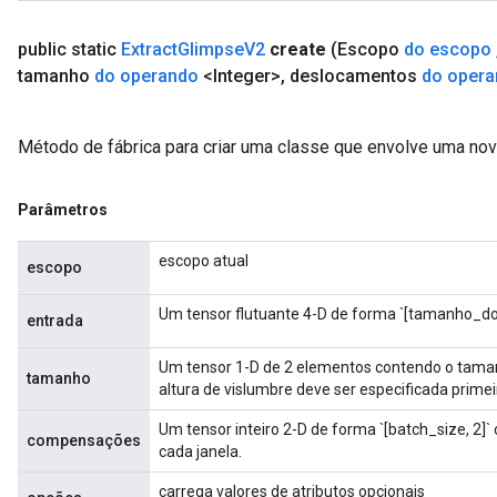
public static
Extract
Glimpse
V2
create
(Escopo
do escopo
tamanho
do operando
<Integer>
,
deslocamentos
do oper
Método de fábrica para criar uma classe que envolve uma no
Parâmetros
escopo atual
escopo
Um tensor flutuante 4-D de forma `[tamanho_do_lo
entrada
Um tensor 1-D de 2 elementos contendo o taman
tamanho
altura de vislumbre deve ser especificada primei
Um tensor inteiro 2-D de forma `[batch_size, 2]` 
compensações
cada janela.
carrega valores de atributos opcionais