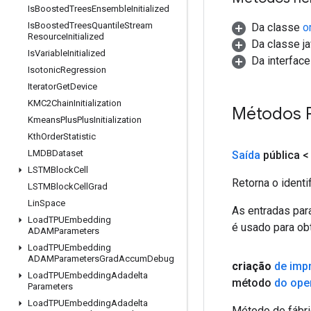
Is
Boosted
Trees
Ensemble
Initialized
Is
Boosted
Trees
Quantile
Stream
Da classe
o
Resource
Initialized
Da classe ja
Is
Variable
Initialized
Da interfac
Isotonic
Regression
Iterator
Get
Device
KMC2Chain
Initialization
Métodos 
Kmeans
Plus
Plus
Initialization
Kth
Order
Statistic
LMDBDataset
Saída
pública 
LSTMBlock
Cell
Retorna o identi
LSTMBlock
Cell
Grad
Lin
Space
As entradas par
Load
TPUEmbedding
é usado para obt
ADAMParameters
Load
TPUEmbedding
ADAMParameters
Grad
Accum
Debug
criação
de impr
Load
TPUEmbedding
Adadelta
método
do ope
Parameters
Load
TPUEmbedding
Adadelta
Método de fábri