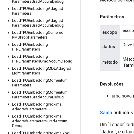
Parameters
Grad
Accum
Debug
Load
TPUEmbedding
Adagrad
Parameters
Parâmetros
Load
TPUEmbedding
Adagrad
Parameters
Grad
Accum
Debug
escop
escopo
Load
TPUEmbedding
Centered
RMSProp
Parameters
Load
TPUEmbedding
Deve t
dados
FTRLParameters
Load
TPUEmbedding
Métod
FTRLParameters
Grad
Accum
Debug
método
`farmh
Load
TPUEmbedding
MDLAdagrad
Light
Parameters
Load
TPUEmbedding
Momentum
Devoluções
Parameters
Load
TPUEmbedding
Momentum
uma nova i
Parameters
Grad
Accum
Debug
Load
TPUEmbedding
Proximal
Adagrad
Parameters
Saída
pública 
Load
TPUEmbedding
Proximal
Adagrad
Parameters
Grad
Accum
Um `Tensor` bidi
Debug
`dados`, e o ta
Load
TPUEmbedding
Proximal
Yogi