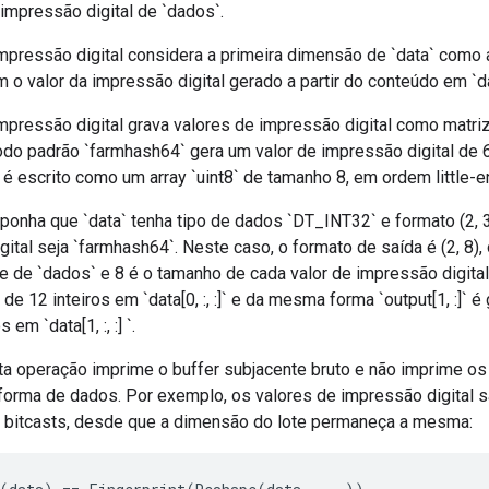
impressão digital de `dados`.
mpressão digital considera a primeira dimensão de `data` como 
m o valor da impressão digital gerado a partir do conteúdo em `data[
mpressão digital grava valores de impressão digital como matri
do padrão `farmhash64` gera um valor de impressão digital de 6
 é escrito como um array `uint8` de tamanho 8, em ordem little-e
ponha que `data` tenha tipo de dados `DT_INT32` e formato (2, 
ital seja `farmhash64`. Neste caso, o formato de saída é (2, 8)
 de `dados` e 8 é o tamanho de cada valor de impressão digital e
 de 12 inteiros em `data[0, :, :]` e da mesma forma `output[1, :]` é
 em `data[1, :, :] `.
a operação imprime o buffer subjacente bruto e não imprime o
forma de dados. Por exemplo, os valores de impressão digital s
bitcasts, desde que a dimensão do lote permaneça a mesma: