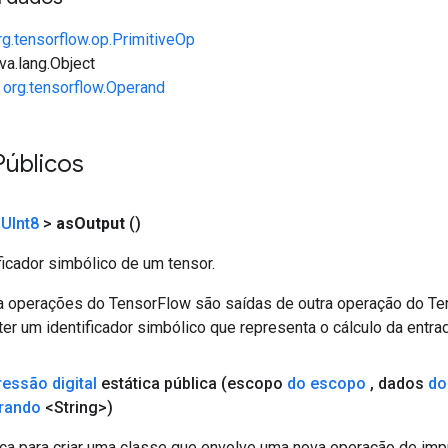
rg.tensorflow.op.PrimitiveOp
va.lang.Object
e
org.tensorflow.Operand
Públicos
<
UInt8
>
as
Output
()
ficador simbólico de um tensor.
a operações do TensorFlow são saídas de outra operação do T
er um identificador simbólico que representa o cálculo da entrad
essão digital
estática pública
(escopo
do escopo
,
dados
do
rando
<String>)
ca para criar uma classe que envolve uma nova operação de impr