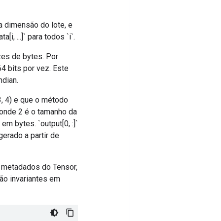
a dimensão do lote, e
i, ...]` para todos `i`.
zes de bytes. Por
4 bits por vez. Este
ndian.
3, 4) e que o método
, onde 2 é o tamanho da
m bytes. `output[0, :]`
 gerado a partir de
s metadados do Tensor,
ão invariantes em