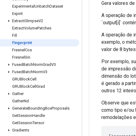
Gera valores de 
Experimental
Unbatch
Dataset
Expint
A operação de i
Extract
Glimpse
V2
`output[i]` conté
Extract
Volume
Patches
A operação de i
Fill
exemplo, o méto
Fingerprint
valor de 8 bytes
Fresnel
Cos
Fresnel
Sin
Por exemplo, su
Fused
Batch
Norm
Grad
V3
de impressão dig
Fused
Batch
Norm
V3
dimensão do lote
GRUBlock
Cell
é gerado a partir
GRUBlock
Cell
Grad
outros 12 inteiros
Gather
Gather
Nd
Observe que est
Generate
Bounding
Box
Proposals
como tipo e/ou 
Get
Session
Handle
remodelações e 
Get
Session
Tensor
Gradients