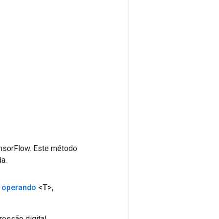
ensorFlow. Este método
a.
 operando
<T>
,
essão digital.