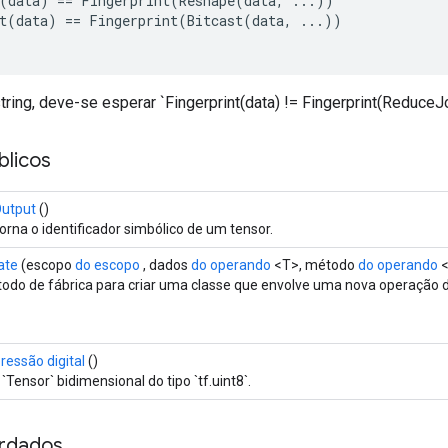
(
data
)
==
Fingerprint
(
Reshape
(
data
,
...))
t
(
data
)
==
Fingerprint
(
Bitcast
(
data
,
...))
ring, deve-se esperar `Fingerprint(data) != Fingerprint(ReduceJo
licos
utput
()
orna o identificador simbólico de um tensor.
ate
(escopo
do escopo
, dados
do operando
<T>, método
do operando
<
odo de fábrica para criar uma classe que envolve uma nova operação de
ressão digital
()
`Tensor` bidimensional do tipo `tf.uint8`.
rdados