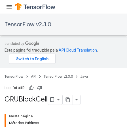
TensorFlow v2.3.0
Esta página foi traduzida pela
API Cloud Translation
.
TensorFlow
API
TensorFlow v2.3.0
Java
Isso foi útil?
GRUBlock
Cell
Nesta página
Métodos Públicos