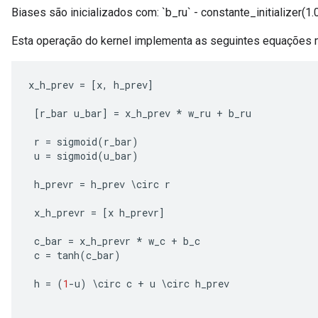
Biases são inicializados com: `b_ru` - constante_initializer(1.0
Esta operação do kernel implementa as seguintes equações 
x_h_prev
=
[
x
,
h_prev
]
[
r_bar
u_bar
]
=
x_h_prev
*
w_ru
+
b_ru
r
=
sigmoid
(
r_bar
)
u
=
sigmoid
(
u_bar
)
h_prevr
=
h_prev
\
circ
r
x_h_prevr
=
[
x
h_prevr
]
c_bar
=
x_h_prevr
*
w_c
+
b_c
c
=
tanh
(
c_bar
)
h
=
(
1
-
u
)
\
circ
c
+
u
\
circ
h_prev