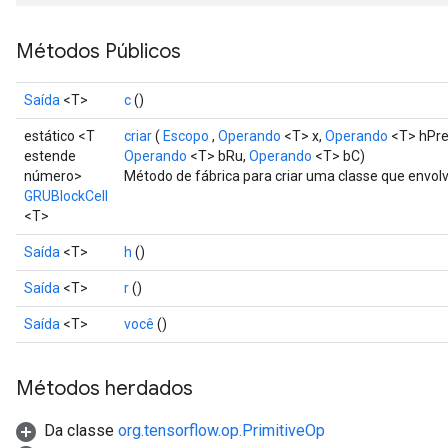
Métodos Públicos
adAccumDebug
Saída
<T>
c
()
sGradAccumDebug
estático <T
criar
(
Escopo
,
Operando
<T> x,
Operando
<T> hPre
estende
Operando
<T> bRu,
Operando
<T> bC)
sGradAccumDebug
número>
Método de fábrica para criar uma classe que envo
GRUBlockCell
rameters
<T>
adAccumDebug
Saída
<T>
h
()
rameters
Saída
<T>
r
()
rs
rsGradAccumDebug
Saída
<T>
você
()
ameters
rametersGradAccumDebug
Métodos herdados
ers
tersGradAccumDebug
Da classe
org.tensorflow.op.PrimitiveOp