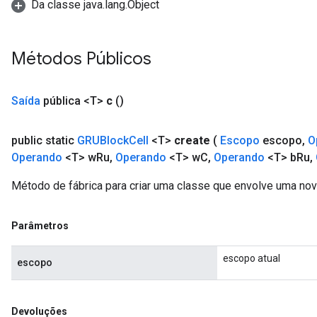
Da classe java.lang.Object
sGradAccumDebug
escentParameters
DescentParametersGradAccumDebug
Métodos Públicos
Saída
pública <T>
c
()
public static
GRUBlock
Cell
<T>
create
(
Escopo
escopo
,
O
Operando
<T> w
Ru
,
Operando
<T> w
C
,
Operando
<T> b
Ru
,
Método de fábrica para criar uma classe que envolve uma no
Parâmetros
escopo atual
escopo
Devoluções