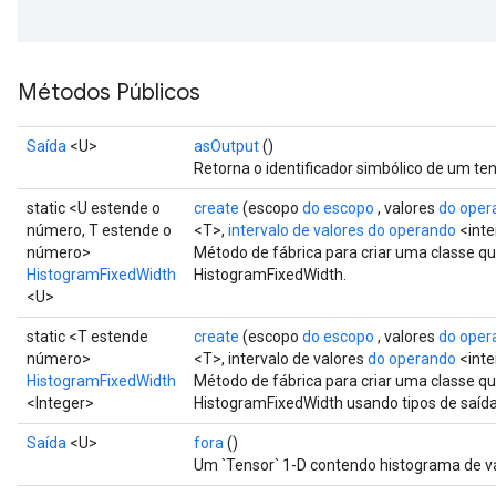
Métodos Públicos
Saída
<U>
asOutput
()
Retorna o identificador simbólico de um ten
static <U estende o
create
(escopo
do escopo
, valores
do oper
número, T estende o
<T>,
intervalo de valores do operando
<inte
número>
Método de fábrica para criar uma classe 
HistogramFixedWidth
HistogramFixedWidth.
<U>
adAccumDebug
static <T estende
create
(escopo
do escopo
, valores
do oper
número>
<T>, intervalo de valores
do operando
<inte
sGradAccumDebug
HistogramFixedWidth
Método de fábrica para criar uma classe 
<Integer>
HistogramFixedWidth usando tipos de saída
sGradAccumDebug
Saída
<U>
fora
()
rameters
Um `Tensor` 1-D contendo histograma de va