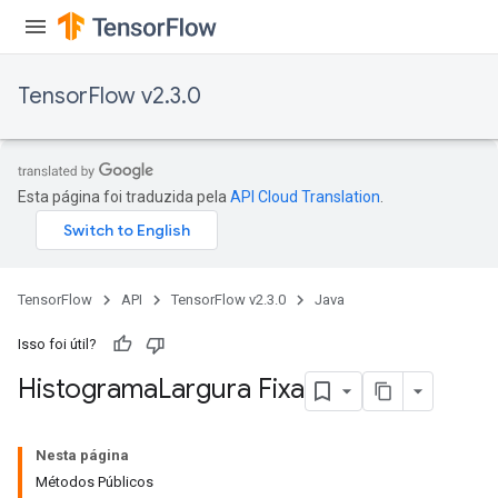
TensorFlow v2.3.0
Esta página foi traduzida pela
API Cloud Translation
.
TensorFlow
API
TensorFlow v2.3.0
Java
Isso foi útil?
Histograma
Largura Fixa
Nesta página
Métodos Públicos