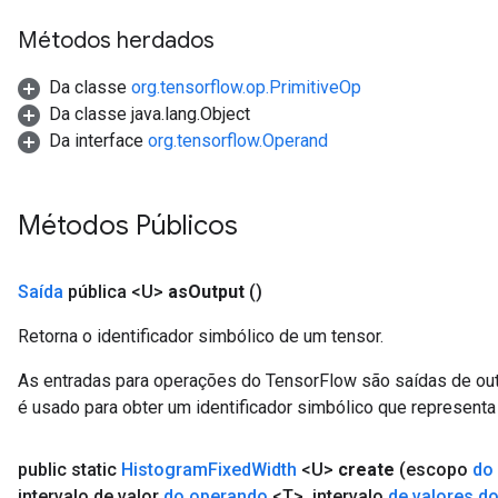
adAccumDebug
rameters
Métodos herdados
rs
Da classe
org.tensorflow.op.PrimitiveOp
rsGradAccumDebug
Da classe java.lang.Object
ameters
Da interface
org.tensorflow.Operand
rametersGradAccumDebug
ers
tersGradAccumDebug
Métodos Públicos
sGradAccumDebug
escentParameters
Saída
pública <U>
as
Output
()
DescentParametersGradAccumDebug
Retorna o identificador simbólico de um tensor.
As entradas para operações do TensorFlow são saídas de ou
é usado para obter um identificador simbólico que representa 
public static
Histogram
Fixed
Width
<U>
create
(escopo
do
intervalo de valor
do operando
<T>
,
intervalo
de valores d