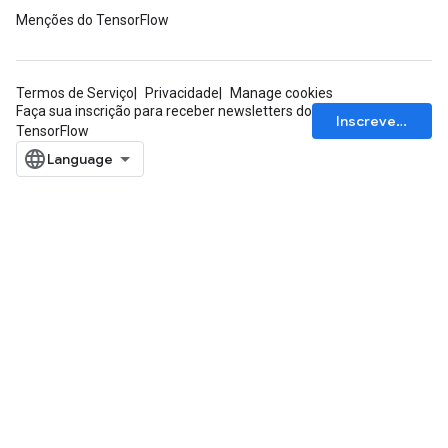
Menções do TensorFlow
e
dReluAndRequantize
Termos de Serviço
Privacidade
Manage cookies
ndRequantize
Faça sua inscrição para receber newsletters do
Inscrever-se
TensorFlow
Relu
ReluAndRequantize
e
quantize
e