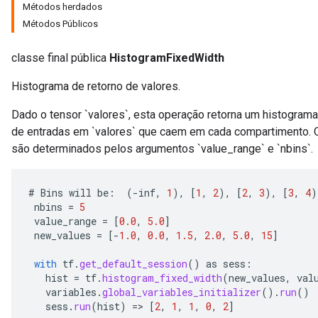
Métodos herdados
Métodos Públicos
classe final pública
HistogramFixedWidth
Histograma de retorno de valores.
Dado o tensor `valores`, esta operação retorna um histogram
de entradas em `valores` que caem em cada compartimento. O
são determinados pelos argumentos `value_range` e `nbins`.
#
Bins
will
be
:
(
-
inf
,
1
),
[
1
,
2
),
[
2
,
3
),
[
3
,
4
)
nbins
=
5
value_range
=
[
0.0
,
5.0
]
new_values
=
[-
1.0
,
0.0
,
1.5
,
2.0
,
5.0
,
15
]
with
tf
.
get_default_session
()
as
sess
:
hist
=
tf
.
histogram_fixed_width
(
new_values
,
val
variables
.
global_variables_initializer
().
run
()
sess
.
run
(
hist
)
=
>
[
2
,
1
,
1
,
0
,
2
]