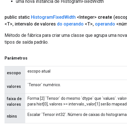
uma nova instância de HistogramFixedWidth
public static
Histogram
Fixed
Width
<Integer>
create
(esco
<T>
,
intervalo de valores
do operando
<T>
,
operando
<núme
Método de fábrica para criar uma classe que agrupa uma no
tipos de saída padrão.
Parâmetros
escopo atual
escopo
`Tensor` numérico.
valores
Forma [2] `Tensor` do mesmo `dtype` que `values`. valo
faixa de
para hist[0], valores >= intervalo_valor[1] serão mapeado
valores
Escalar `Tensor int32`. Número de caixas do histograma
nbins