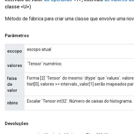
classe <U>)
Método de fábrica para criar uma classe que envolve uma no
Parâmetros
escopo atual
escopo
`Tensor` numérico.
valores
Forma [2] `Tensor` do mesmo `dtype` que `values`. valor
faixa
hist[0], valores >= intervalo_valor[1] serão mapeados para
de
valor
Escalar `Tensor int32`. Número de caixas do histograma.
nbins
Devoluções