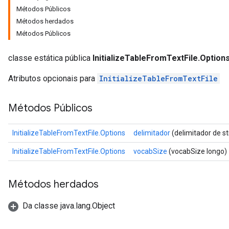
Métodos Públicos
Métodos herdados
Métodos Públicos
classe estática pública
InitializeTableFromTextFile.Option
Atributos opcionais para
InitializeTableFromTextFile
Métodos Públicos
InitializeTableFromTextFile.Options
delimitador
(delimitador de st
InitializeTableFromTextFile.Options
vocabSize
(vocabSize longo)
Métodos herdados
Da classe java.lang.Object
adAccumDebug