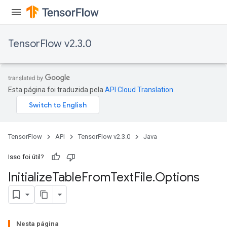
TensorFlow v2.3.0
Esta página foi traduzida pela
API Cloud Translation
.
TensorFlow
API
TensorFlow v2.3.0
Java
Isso foi útil?
Initialize
Table
From
Text
File
.
Options
Nesta página