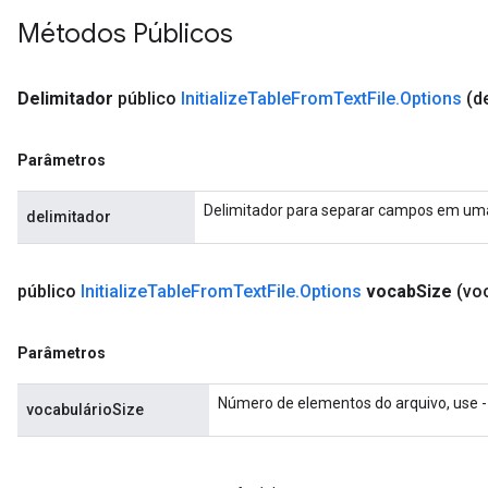
sGradAccumDebug
Métodos Públicos
sGradAccumDebug
Delimitador
público
Initialize
Table
From
Text
File
.
Options
(d
rameters
adAccumDebug
Parâmetros
rameters
rs
Delimitador para separar campos em uma
delimitador
rsGradAccumDebug
ameters
rametersGradAccumDebug
público
Initialize
Table
From
Text
File
.
Options
vocab
Size
(vo
ers
tersGradAccumDebug
Parâmetros
sGradAccumDebug
Número de elementos do arquivo, use -
vocabulárioSize
escentParameters
DescentParametersGradAccumDebug