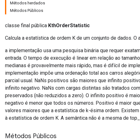
Métodos herdados
Métodos Públicos
classe final pública
KthOrderStatistic
Calcula a estatística de ordem K de um conjunto de dados. O a
adAccumDebug
a implementação usa uma pesquisa binária que requer exat
entrada. O tempo de execução é linear em relação ao tamanho
sGradAccumDebug
medianas é provavelmente mais rápido, mas é difícil de impl
implementação impõe uma ordenação total aos carros alegór
sGradAccumDebug
parcial usual. NaNs positivos são maiores que infinito posit
rameters
infinito negativo. NaNs com cargas distintas são tratados c
preservados (não reduzidos a zero). O infinito positivo é maio
adAccumDebug
negativo é menor que todos os números. Positivo é maior qu
rameters
valores maiores que a estatística de k-ésima ordem. Existem
rs
à estatística de ordem K. A semântica não é a mesma de top
rsGradAccumDebug
ameters
Métodos Públicos
rametersGradAccumDebug