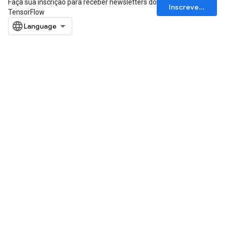
Faça sua inscrição para receber newsletters do
Inscrever-se
TensorFlow
e
quantize
e
dReluAndRequantize
ndRequantize