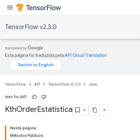
TensorFlow v2.3.0
Esta página foi traduzida pela
API Cloud Translation
.
TensorFlow
API
TensorFlow v2.3.0
Java
Isso foi útil?
Kth
Order
Estatística
Nesta página
Métodos Públicos