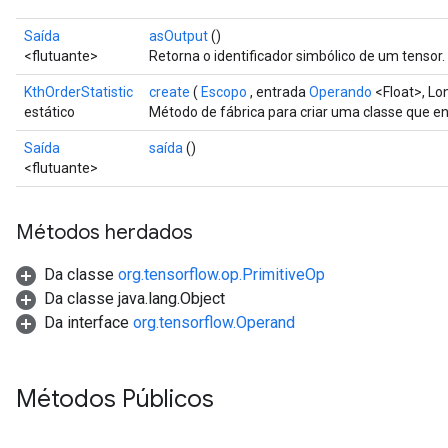
ers
tersGradAccumDebug
Saída
asOutput
()
<flutuante>
Retorna o identificador simbólico de um tensor.
sGradAccumDebug
KthOrderStatistic
create
(
Escopo
, entrada
Operando
<Float>, Lo
escentParameters
estático
Método de fábrica para criar uma classe que e
DescentParametersGradAccumDebug
Saída
saída
()
<flutuante>
Métodos herdados
Da classe
org.tensorflow.op.PrimitiveOp
Da classe java.lang.Object
Da interface
org.tensorflow.Operand
Métodos Públicos