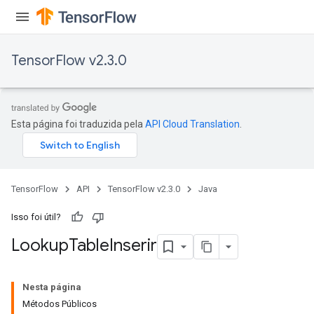
sGradAccumDebug
rameters
TensorFlow v2.3.0
adAccumDebug
rameters
rs
rsGradAccumDebug
Esta página foi traduzida pela
API Cloud Translation
.
ameters
rametersGradAccumDebug
ers
tersGradAccumDebug
TensorFlow
API
TensorFlow v2.3.0
Java
sGradAccumDebug
Isso foi útil?
escentParameters
Lookup
Table
Inserir
DescentParametersGradAccumDebug
Nesta página
Métodos Públicos