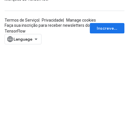
Termos de Serviço
Privacidade
Manage cookies
quantize
Faça sua inscrição para receber newsletters do
Inscrever-se
e
TensorFlow
dReluAndRequantize
ndRequantize
Relu
ReluAndRequantize
e
quantize
e