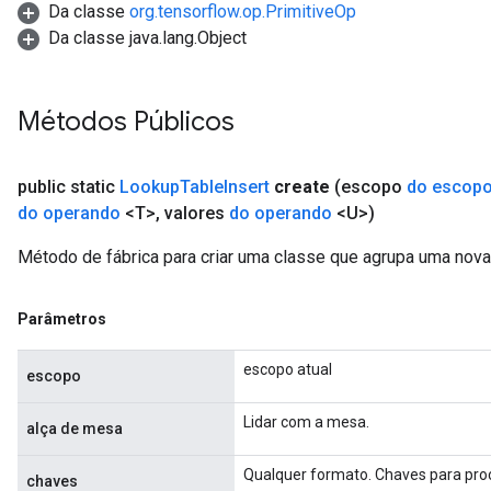
Da classe
org.tensorflow.op.PrimitiveOp
Da classe java.lang.Object
Métodos Públicos
public static
Lookup
Table
Insert
create
(escopo
do escop
do operando
<T>
,
valores
do operando
<U>)
Método de fábrica para criar uma classe que agrupa uma nov
Parâmetros
escopo atual
escopo
Lidar com a mesa.
alça de mesa
Qualquer formato. Chaves para proc
chaves