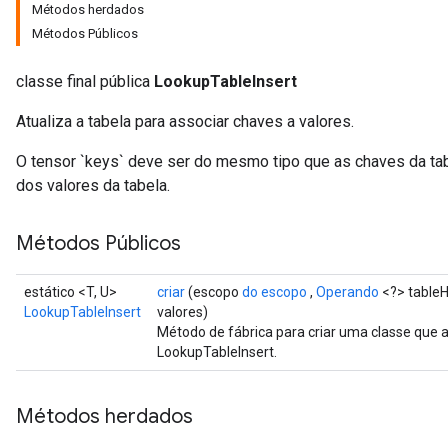
Métodos herdados
Métodos Públicos
classe final pública
LookupTableInsert
Atualiza a tabela para associar chaves a valores.
O tensor `keys` deve ser do mesmo tipo que as chaves da tabe
dos valores da tabela.
Métodos Públicos
estático <T, U>
criar
(escopo
do escopo
,
Operando
<?> table
LookupTableInsert
valores)
Método de fábrica para criar uma classe que
LookupTableInsert.
Métodos herdados