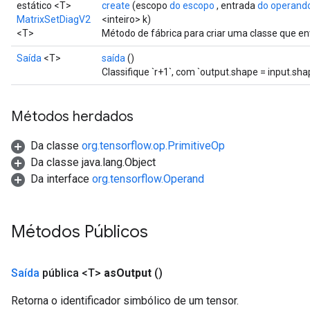
estático <T>
create
(escopo
do escopo
, entrada
do operand
MatrixSetDiagV2
<inteiro> k)
<T>
Método de fábrica para criar uma classe que e
Saída
<T>
saída
()
Classifique `r+1`, com `output.shape = input.sha
Métodos herdados
Da classe
org.tensorflow.op.PrimitiveOp
Da classe java.lang.Object
Da interface
org.tensorflow.Operand
Métodos Públicos
Saída
pública <T>
as
Output
()
Retorna o identificador simbólico de um tensor.