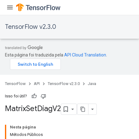
TensorFlow v2.3.0
Esta página foi traduzida pela
API Cloud Translation
.
TensorFlow
API
TensorFlow v2.3.0
Java
Isso foi útil?
Matrix
Set
Diag
V2
Nesta página
Métodos Públicos