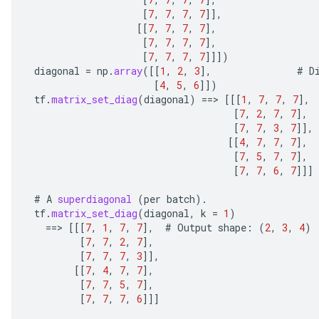
[
7
,
7
,
7
,
7
]]
,
[[
7
,
7
,
7
,
7
]
,
[
7
,
7
,
7
,
7
]
,
[
7
,
7
,
7
,
7
]]]
)
diagonal
=
np
.
array
(
[[
1
,
2
,
3
]
,
#
D
[
4
,
5
,
6
]]
)
tf
.
matrix_set_diag
(
diagonal
)
==
>
[[[
1
,
7
,
7
,
7
]
,
[
7
,
2
,
7
,
7
]
,
[
7
,
7
,
3
,
7
]]
,
[[
4
,
7
,
7
,
7
]
,
[
7
,
5
,
7
,
7
]
,
[
7
,
7
,
6
,
7
]]]
#
A
superdiagonal
(
per
batch
).
tf
.
matrix_set_diag
(
diagonal
,
k
=
1
)
==
>
[[[
7
,
1
,
7
,
7
]
,
#
Output
shape
:
(
2
,
3
,
4
)
[
7
,
7
,
2
,
7
]
,
[
7
,
7
,
7
,
3
]]
,
[[
7
,
4
,
7
,
7
]
,
[
7
,
7
,
5
,
7
]
,
[
7
,
7
,
7
,
6
]]]
e