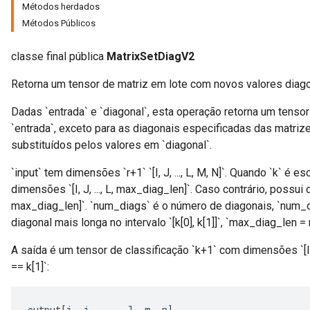
Métodos herdados
Métodos Públicos
classe final pública
MatrixSetDiagV2
Retorna um tensor de matriz em lote com novos valores diago
Dadas `entrada` e `diagonal`, esta operação retorna um tens
`entrada`, exceto para as diagonais especificadas das matriz
substituídos pelos valores em `diagonal`.
`input` tem dimensões `r+1` `[I, J, ..., L, M, N]`. Quando `k` é esc
dimensões `[I, J, ..., L, max_diag_len]`. Caso contrário, possui d
max_diag_len]`. `num_diags` é o número de diagonais, `num_dia
diagonal mais longa no intervalo `[k[0], k[1]]`, `max_diag_len = m
A saída é um tensor de classificação `k+1` com dimensões `[I, J, 
== k[1]`:
output
[
i
,
j
,
...,
l
,
m
,
n
]