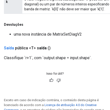
k
diagonal) ou um par de números inteiros especificando 
banda de matriz. `k[0]` não deve ser maior que `k[1]`.
Devoluções
uma nova instância de MatrixSetDiagV2
Saída
pública <T>
saída
()
Classifique `r+1`, com `output.shape = input.shape`.
Isso foi útil?
Exceto em caso de indicação contrária, o conteúdo desta página é
licenciado de acordo com a
Licença de atribuição 4.0 do Creative
Commons
, e as amostras de código são licenciadas de acordo com a