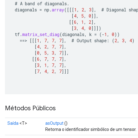
#
A
band
of
diagonals
.
diagonals
=
np
.
array
(
[[[
1
,
2
,
3
]
,
#
Diagonal
sha
[
4
,
5
,
0
]]
,
[[
6
,
1
,
2
]
,
[
3
,
4
,
0
]]]
)
quantize
tf
.
matrix_set_diag
(
diagonals
,
k
=
(
-
1
,
0
))
e
==
>
[[[
1
,
7
,
7
,
7
]
,
#
Output
shape
:
(
2
,
3
,
4
)
dReluAndRequantize
[
4
,
2
,
7
,
7
]
,
[
0
,
5
,
3
,
7
]]
,
[[
6
,
7
,
7
,
7
]
,
ndRequantize
[
3
,
1
,
7
,
7
]
,
[
7
,
4
,
2
,
7
]]]
Relu
ReluAndRequantize
e
Métodos Públicos
quantize
Saída
<T>
asOutput
()
e
Retorna o identificador simbólico de um tensor.