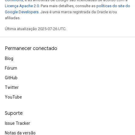
Licença Apache 2.0
. Para mais detalhes, consulte as
políticas do site do
Google Developers
. Java é uma marca registrada da Oracle e/ou
afiliadas.
Última atualização 2025-07-26 UTC.
sGradAccumDebug
Permanecer conectado
rs
tersGradAccumDebug
Blog
rs
Fórum
ersGradAccumDebug
GitHub
Parameters
Twitter
GradAccumDebug
YouTube
Parameters
ters
Suporte
etersGradAccumDebug
arameters
Issue Tracker
dParametersGradAccumDebug
Notas da versão