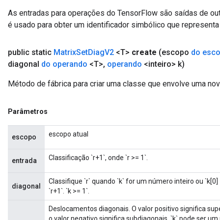
As entradas para operações do TensorFlow são saídas de ou
é usado para obter um identificador simbólico que representa 
public static
Matrix
Set
Diag
V2
<T>
create
(escopo
do esc
diagonal
do operando
<T>
,
operando
<inteiro> k)
Método de fábrica para criar uma classe que envolve uma no
Parâmetros
escopo atual
escopo
Classificação `r+1`, onde `r >= 1`.
entrada
Classifique `r` quando `k` for um número inteiro ou `k[0] 
diagonal
`r+1`. `k >= 1`.
Deslocamentos diagonais. O valor positivo significa supe
o valor negativo significa subdiagonais. `k` pode ser u