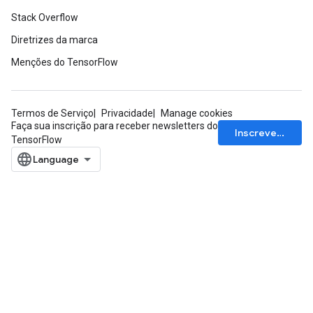
meters
Stack Overflow
ametersGradAccumDebug
ers
Diretrizes da marca
tersGradAccumDebug
Menções do TensorFlow
ntDescentParameters
entDescentParametersGradAccumDebug
Termos de Serviço
Privacidade
Manage cookies
Faça sua inscrição para receber newsletters do
Inscrever-se
TensorFlow