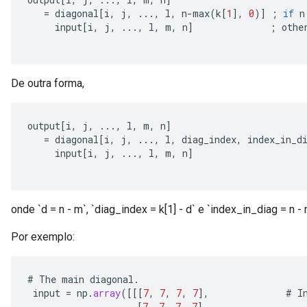
=
diagonal
[
i
,
j
,
...,
l
,
n
-
max
(
k
[
1
]
,
0
)
]
;
if
n
input
[
i
,
j
,
...,
l
,
m
,
n
]
;
othe
De outra forma,
output
[
i
,
j
,
...,
l
,
m
,
n
]
=
diagonal
[
i
,
j
,
...,
l
,
diag_index
,
index_in_d
input
[
i
,
j
,
...,
l
,
m
,
n
]
onde `d = n - m`, `diag_index = k[1] - d` e `index_in_diag = n - 
Por exemplo:
#
The
main
diagonal
.
input
=
np
.
array
(
[[[
7
,
7
,
7
,
7
]
,
#
I
[
7
,
7
,
7
,
7
]
,