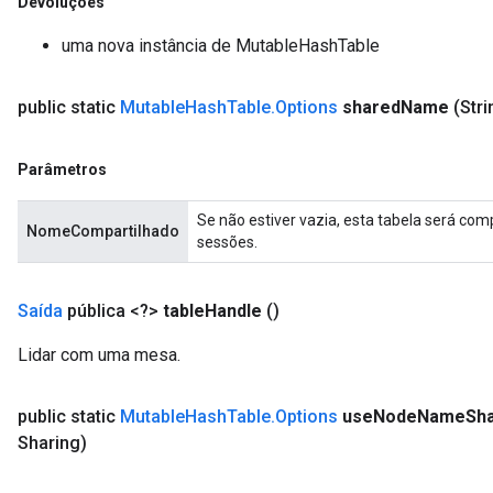
Devoluções
uma nova instância de MutableHashTable
public static
Mutable
Hash
Table
.
Options
shared
Name
(Str
Parâmetros
Se não estiver vazia, esta tabela será co
NomeCompartilhado
sessões.
Saída
pública <?>
table
Handle
()
Lidar com uma mesa.
public static
Mutable
Hash
Table
.
Options
use
Node
Name
Sha
Sharing)