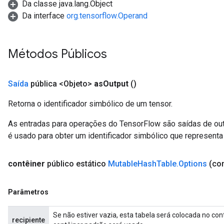
Da classe java.lang.Object
Da interface
org.tensorflow.Operand
Métodos Públicos
Saída
pública <Objeto>
as
Output
()
e
Retorna o identificador simbólico de um tensor.
As entradas para operações do TensorFlow são saídas de ou
é usado para obter um identificador simbólico que representa 
quantize
contêiner
público estático
Mutable
Hash
Table
.
Options
(con
e
dReluAndRequantize
Parâmetros
ndRequantize
Se não estiver vazia, esta tabela será colocada no con
recipiente