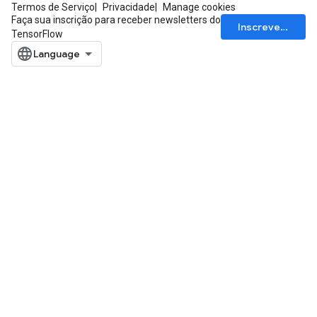
Termos de Serviço
Privacidade
Manage cookies
Parameters
Faça sua inscrição para receber newsletters do
Inscrever-se
TensorFlow
GradAccumDebug
Parameters
ters
etersGradAccumDebug
arameters
dParametersGradAccumDebug
meters
ametersGradAccumDebug
ers
tersGradAccumDebug
ntDescentParameters
entDescentParametersGradAccumDebug