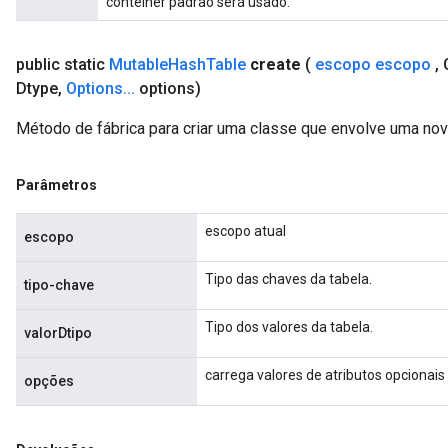
contêiner padrão será usado.
Relu
ReluAndRequantize
public static
Mutable
Hash
Table
create
(
escopo escopo
,
C
Dtype
,
Options
.
.
.
options)
e
Método de fábrica para criar uma classe que envolve uma no
quantize
e
Parâmetros
escopo atual
escopo
Tipo das chaves da tabela.
tipo-chave
Tipo dos valores da tabela.
valorDtipo
carrega valores de atributos opcionais
opções