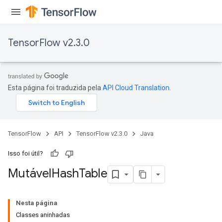
TensorFlow v2.3.0
Esta página foi traduzida pela
API Cloud Translation
.
TensorFlow
API
TensorFlow v2.3.0
Java
Isso foi útil?
Mutável
Hash
Table
Nesta página
Classes aninhadas