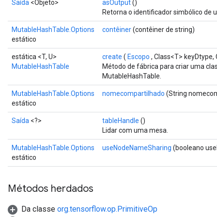
Saída
<Objeto>
asOutput
()
Retorna o identificador simbólico de 
MutableHashTable.Options
contêiner
(contêiner de string)
estático
estática <T, U>
create
(
Escopo
, Class<T> keyDtype,
MutableHashTable
Método de fábrica para criar uma cl
MutableHashTable.
MutableHashTable.Options
nomecompartilhado
(String nomecom
estático
Saída
<?>
tableHandle
()
Lidar com uma mesa.
MutableHashTable.Options
useNodeNameSharing
(booleano us
estático
Métodos herdados
Da classe
org.tensorflow.op.PrimitiveOp