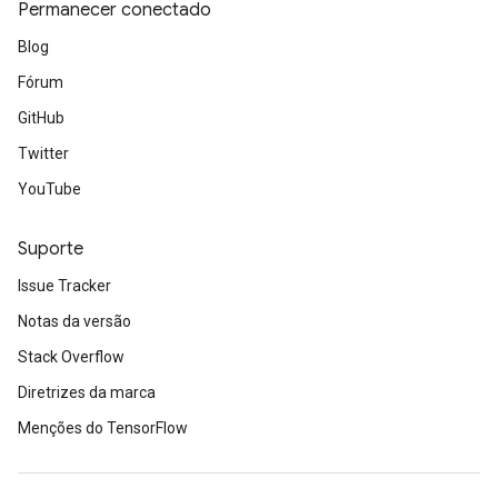
Permanecer conectado
Blog
Fórum
GitHub
Twitter
YouTube
Suporte
Issue Tracker
Notas da versão
Stack Overflow
sGradAccumDebug
Diretrizes da marca
rs
Menções do TensorFlow
tersGradAccumDebug
rs
ersGradAccumDebug