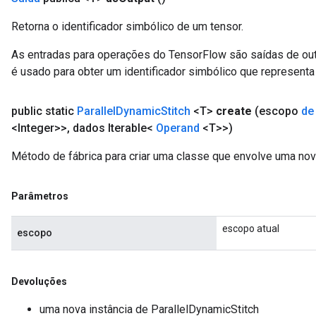
sGradAccumDebug
Retorna o identificador simbólico de um tensor.
rs
As entradas para operações do TensorFlow são saídas de ou
tersGradAccumDebug
é usado para obter um identificador simbólico que representa 
rs
ersGradAccumDebug
Parameters
public static
Parallel
Dynamic
Stitch
<T>
create
(escopo
de
<Integer>>
,
dados Iterable<
Operand
<T>>)
GradAccumDebug
Método de fábrica para criar uma classe que envolve uma nov
Parameters
ters
etersGradAccumDebug
Parâmetros
arameters
dParametersGradAccumDebug
escopo atual
escopo
meters
ametersGradAccumDebug
ers
Devoluções
tersGradAccumDebug
uma nova instância de ParallelDynamicStitch
ntDescentParameters