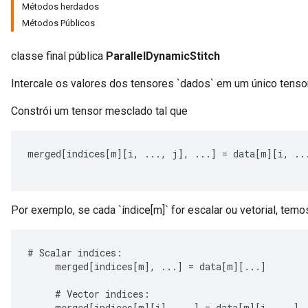
Métodos herdados
Métodos Públicos
classe final pública
ParallelDynamicStitch
Intercale os valores dos tensores `dados` em um único tensor
Constrói um tensor mesclado tal que
merged
[
indices
[
m
][
i
,
...,
j
]
,
...
]
=
data
[
m
][
i
,
..
Por exemplo, se cada `índice[m]` for escalar ou vetorial, temo
e
#
Scalar
indices
:
merged
[
indices
[
m
]
,
...
]
=
data
[
m
][
...
]
#
Vector
indices
:
quantize
merged
[
indices
[
m
][
i
]
,
...
]
=
data
[
m
][
i
,
...
]