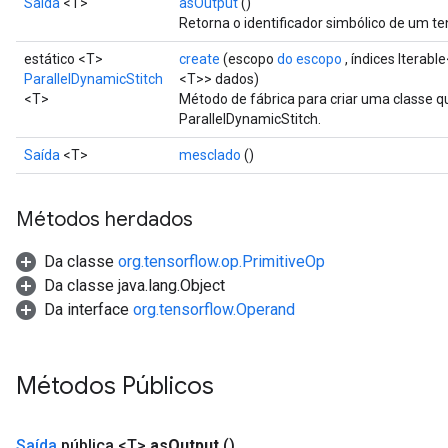
Saída
<T>
asOutput
()
Retorna o identificador simbólico de um te
estático <T>
create
(escopo
do escopo
, índices Iterabl
ParallelDynamicStitch
<T>> dados)
<T>
Método de fábrica para criar uma classe 
ParallelDynamicStitch.
Saída
<T>
mesclado
()
Métodos herdados
Da classe
org.tensorflow.op.PrimitiveOp
Da classe java.lang.Object
Da interface
org.tensorflow.Operand
Métodos Públicos
Saída
pública <T>
as
Output
()