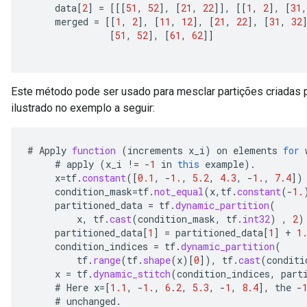
data
[
2
]
=
[[[
51
,
52
]
,
[
21
,
22
]]
,
[[
1
,
2
]
,
[
31
,
merged
=
[[
1
,
2
]
,
[
11
,
12
]
,
[
21
,
22
]
,
[
31
,
32
[
51
,
52
]
,
[
61
,
62
]]
Este método pode ser usado para mesclar partições criadas 
ilustrado no exemplo a seguir:
#
Apply
function
(
increments
x_i
)
on
elements
for
#
apply
(
x_i
!=
-
1
in
this
example
).
x
=
tf
.
constant
(
[
0.1
,
-
1.
,
5.2
,
4.3
,
-
1.
,
7.4
]
)
condition_mask
=
tf
.
not_equal
(
x
,
tf
.
constant
(
-
1.
partitioned_data
=
tf
.
dynamic_partition
(
x
,
tf
.
cast
(
condition_mask
,
tf
.
int32
)
,
2
)
partitioned_data
[
1
]
=
partitioned_data
[
1
]
+
1
condition_indices
=
tf
.
dynamic_partition
(
tf
.
range
(
tf
.
shape
(
x
)
[
0
]
),
tf
.
cast
(
conditi
x
=
tf
.
dynamic_stitch
(
condition_indices
,
part
#
Here
x
=[
1.1
,
-
1.
,
6.2
,
5.3
,
-
1
,
8.4
]
,
the
-
#
unchanged
.