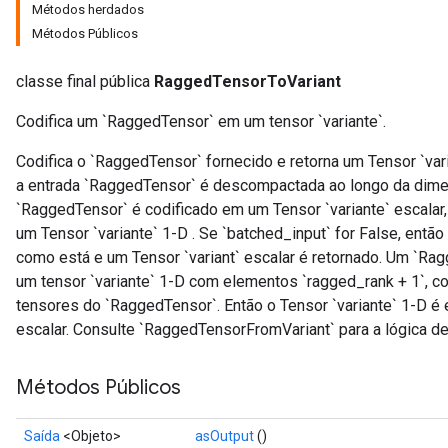
Métodos herdados
Métodos Públicos
classe final pública
RaggedTensorToVariant
Codifica um `RaggedTensor` em um tensor `variante`.
Codifica o `RaggedTensor` fornecido e retorna um Tensor `vari
a entrada `RaggedTensor` é descompactada ao longo da dim
`RaggedTensor` é codificado em um Tensor `variante` escalar,
um Tensor `variante` 1-D . Se `batched_input` for False, entã
como está e um Tensor `variant` escalar é retornado. Um `Rag
um tensor `variante` 1-D com elementos `ragged_rank + 1`, c
tensores do `RaggedTensor`. Então o Tensor `variante` 1-D é 
escalar. Consulte `RaggedTensorFromVariant` para a lógica d
Métodos Públicos
Saída
<Objeto>
asOutput
()