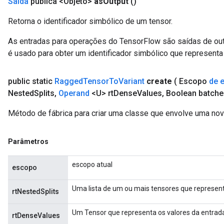
Saída
pública <Objeto>
as
Output
()
Retorna o identificador simbólico de um tensor.
As entradas para operações do TensorFlow são saídas de ou
é usado para obter um identificador simbólico que representa 
public static
Ragged
Tensor
To
Variant
create
( Escopo
de 
Nested
Splits
,
Operand
<U> rt
Dense
Values
,
Boolean batche
Método de fábrica para criar uma classe que envolve uma no
Parâmetros
escopo atual
escopo
Uma lista de um ou mais tensores que represen
rtNestedSplits
sGradAccumDebug
rs
Um Tensor que representa os valores da entrad
rtDenseValues
tersGradAccumDebug