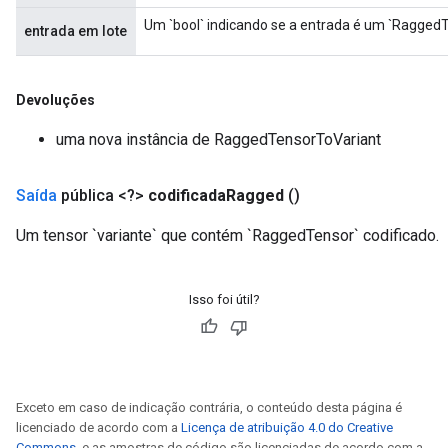
rs
Um `bool` indicando se a entrada é um `RaggedT
entrada em lote
ersGradAccumDebug
Parameters
Devoluções
GradAccumDebug
Parameters
uma nova instância de RaggedTensorToVariant
ters
etersGradAccumDebug
Saída
pública <?>
codificada
Ragged
()
arameters
dParametersGradAccumDebug
Um tensor `variante` que contém `RaggedTensor` codificado.
meters
ametersGradAccumDebug
Isso foi útil?
ers
tersGradAccumDebug
ntDescentParameters
entDescentParametersGradAccumDebug
Exceto em caso de indicação contrária, o conteúdo desta página é
licenciado de acordo com a
Licença de atribuição 4.0 do Creative
Commons
, e as amostras de código são licenciadas de acordo com a