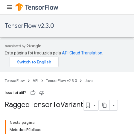
Relu
TensorFlow v2.3.0
ReluAndRequantize
e
Esta página foi traduzida pela
API Cloud Translation
.
quantize
e
TensorFlow
API
TensorFlow v2.3.0
Java
Isso foi útil?
Ragged
Tensor
To
Variant
Nesta página
Métodos Públicos