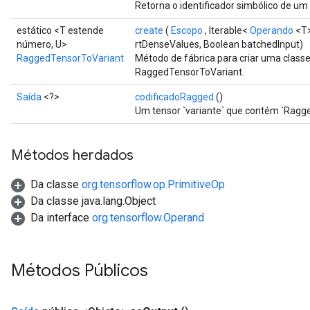
Retorna o identificador simbólico de um 
estático <T estende
create
(
Escopo
, Iterable<
Operando
<T>
número, U>
rtDenseValues, Boolean batchedInput)
RaggedTensorToVariant
Método de fábrica para criar uma clas
RaggedTensorToVariant.
Saída
<?>
codificadoRagged
()
Um tensor `variante` que contém `Ragge
Métodos herdados
Da classe
org.tensorflow.op.PrimitiveOp
Da classe java.lang.Object
Da interface
org.tensorflow.Operand
Métodos Públicos