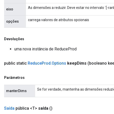
ametersGradAccumDebug
As dimensões a reduzir. Deve estar no intervalo `[-rank
eixo
ers
tersGradAccumDebug
carrega valores de atributos opcionais
opções
ntDescentParameters
entDescentParametersGradAccumDebug
Devoluções
uma nova instância de ReduceProd
public static
Reduce
Prod
.
Options
keep
Dims
(booleano ke
Parâmetros
Se for verdade, mantenha as dimensões reduz
manterDims
Saída
pública <T>
saída
()