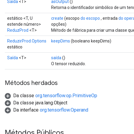
Saída
<T>
asOutput
()
Retorna o identificador simbólico de um ten
estático <T, U
create
(escopo
do escopo
, entrada
do oper
estende número>
opções)
ReduzProd
<T>
Método de fábrica para criar uma classe q
ReduzirProd.Options
keepDims
(booleano keepDims)
estático
Saída
<T>
saída
()
O tensor reduzido.
Métodos herdados
Da classe
org.tensorflow.op.PrimitiveOp
Da classe java.lang.Object
Da interface
org.tensorflow.Operand
Métodos Públicos