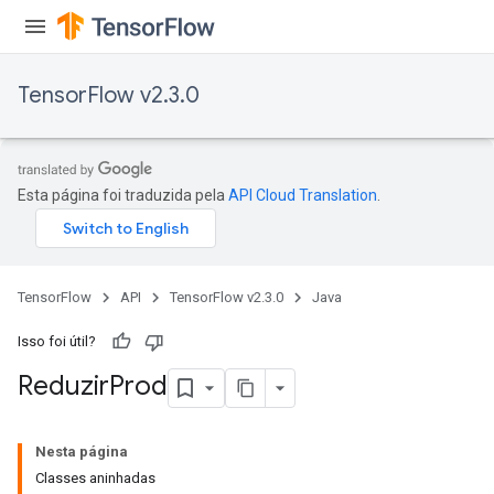
TensorFlow v2.3.0
Esta página foi traduzida pela
API Cloud Translation
.
TensorFlow
API
TensorFlow v2.3.0
Java
Isso foi útil?
Reduzir
Prod
Nesta página
Classes aninhadas