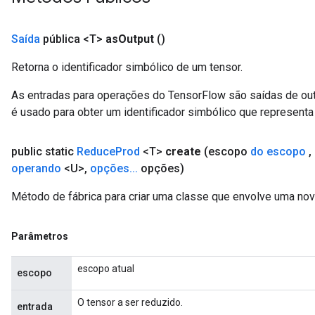
Saída
pública <T>
as
Output
()
Retorna o identificador simbólico de um tensor.
sGradAccumDebug
As entradas para operações do TensorFlow são saídas de ou
rs
é usado para obter um identificador simbólico que representa 
tersGradAccumDebug
rs
public static
Reduce
Prod
<T>
create
(escopo
do escopo
,
ersGradAccumDebug
operando
<U>
,
opções
.
.
.
opções)
Parameters
Método de fábrica para criar uma classe que envolve uma no
GradAccumDebug
Parameters
Parâmetros
ters
etersGradAccumDebug
escopo atual
escopo
arameters
dParametersGradAccumDebug
O tensor a ser reduzido.
entrada
meters