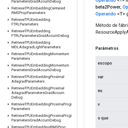
Operando
<?> 
Parameters
Grad
Accum
Debug
beta2Power
,
Op
Retrieve
TPUEmbedding
Centered
RMSProp
Parameters
Operando
<T> 
Retrieve
TPUEmbedding
FTRLParameters
Método de fábri
Retrieve
TPUEmbedding
ResourceApply
FTRLParameters
Grad
Accum
Debug
Retrieve
TPUEmbedding
MDLAdagrad
Light
Parameters
Parâmetros
Retrieve
TPUEmbedding
Momentum
Parameters
escopo
Retrieve
TPUEmbedding
Momentum
Parameters
Grad
Accum
Debug
Retrieve
TPUEmbedding
Proximal
var
Adagrad
Parameters
Retrieve
TPUEmbedding
Proximal
eu
Adagrad
Parameters
Grad
Accum
Debug
Retrieve
TPUEmbedding
Proximal
Yogi
v
Parameters
Retrieve
TPUEmbedding
Proximal
Yogi
o que
Parameters
Grad
Accum
Debug
Retrieve
TPUEmbedding
RMSProp