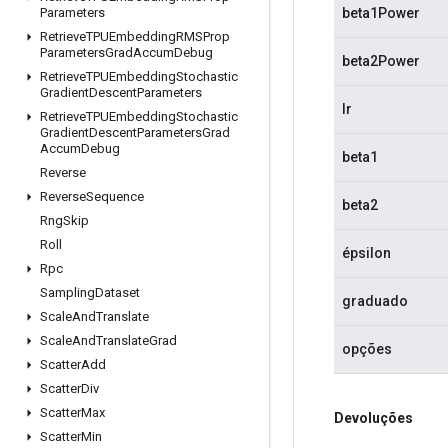
Parameters
beta1Power
Retrieve
TPUEmbedding
RMSProp
Parameters
Grad
Accum
Debug
beta2Power
Retrieve
TPUEmbedding
Stochastic
Gradient
Descent
Parameters
lr
Retrieve
TPUEmbedding
Stochastic
Gradient
Descent
Parameters
Grad
Accum
Debug
beta1
Reverse
Reverse
Sequence
beta2
Rng
Skip
Roll
épsilon
Rpc
Sampling
Dataset
graduado
Scale
And
Translate
Scale
And
Translate
Grad
opções
Scatter
Add
Scatter
Div
Scatter
Max
Devoluções
Scatter
Min