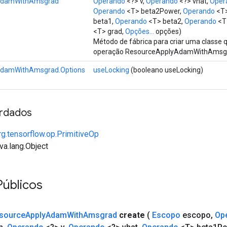
AdamWithAmsgrad
Operando
<?> v,
Operando
<?> vhat,
Oper
Operando
<T> beta2Power,
Operando
<T>
beta1,
Operando
<T> beta2,
Operando
<T>
<T> grad,
Opções...
opções)
Método de fábrica para criar uma classe
operação ResourceApplyAdamWithAmsg
AdamWithAmsgrad.Options
useLocking
(booleano useLocking)
rdados
rg.tensorflow.op.PrimitiveOp
va.lang.Object
Públicos
source
Apply
Adam
With
Amsgrad
create
(
Escopo
escopo
,
Op