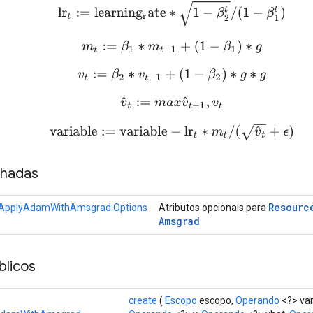
lr
t
:=
l
e
a
r
n
i
n
g
r
a
t
e
∗
1
−
β
2
t
/
(
1
−
β
1
t
)
m
t
:=
β
1
∗
m
t
−
1
+
(
1
−
β
1
)
∗
g
v
t
:=
β
2
∗
v
t
−
1
+
(
1
−
β
2
)
∗
g
∗
g
v
^
t
:=
m
a
x
v
^
t
−
1
,
v
t
variable
:=
variable
−
lr
t
∗
m
t
/
(
v
^
t
+
ϵ
)
nhadas
Resourc
ApplyAdamWithAmsgrad.Options
Atributos opcionais para
Amsgrad
licos
create
(
Escopo
escopo,
Operando
<?> var