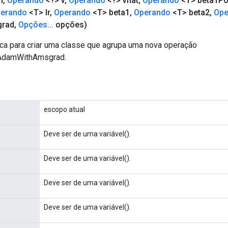
m
,
Operando
<?> v
,
Operando
<?> vhat
,
Operando
<T> beta1P
erando
<T> lr
,
Operando
<T> beta1
,
Operando
<T> beta2
,
Ope
grad
,
Opções
.
.
.
opções)
ca para criar uma classe que agrupa uma nova operação
AdamWithAmsgrad.
escopo atual
Deve ser de uma variável().
Deve ser de uma variável().
Deve ser de uma variável().
Deve ser de uma variável().