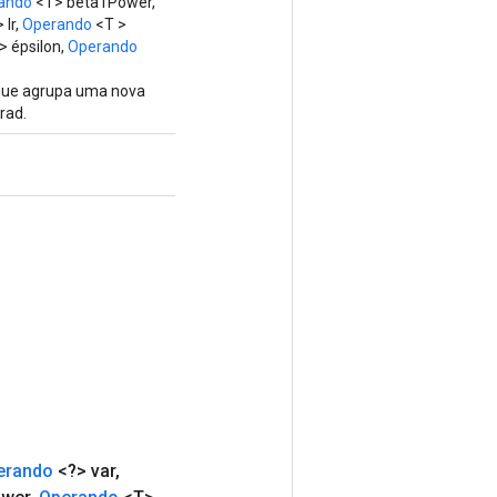
ando
<T> beta1Power,
 lr,
Operando
<T >
 épsilon,
Operando
 que agrupa uma nova
rad.
erando
<?> var
,