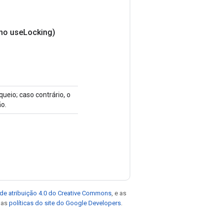
no use
Locking)
queio; caso contrário, o
o.
de atribuição 4.0 do Creative Commons
, e as
e as
políticas do site do Google Developers
.