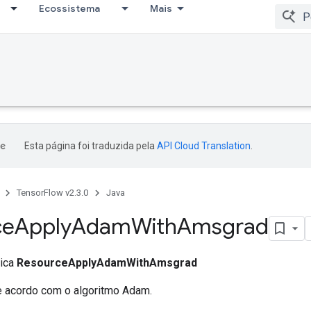
Ecossistema
Mais
Esta página foi traduzida pela
API Cloud Translation
.
TensorFlow v2.3.0
Java
ce
Apply
Adam
With
Amsgrad
lica
ResourceApplyAdamWithAmsgrad
de acordo com o algoritmo Adam.