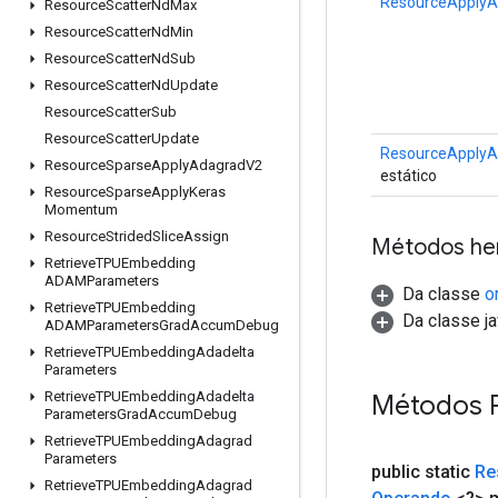
ResourceApply
Resource
Scatter
Nd
Max
Resource
Scatter
Nd
Min
Resource
Scatter
Nd
Sub
Resource
Scatter
Nd
Update
Resource
Scatter
Sub
Resource
Scatter
Update
ResourceApply
Resource
Sparse
Apply
Adagrad
V2
estático
Resource
Sparse
Apply
Keras
Momentum
Resource
Strided
Slice
Assign
Métodos he
Retrieve
TPUEmbedding
ADAMParameters
Da classe
o
Retrieve
TPUEmbedding
Da classe ja
ADAMParameters
Grad
Accum
Debug
Retrieve
TPUEmbedding
Adadelta
Parameters
Retrieve
TPUEmbedding
Adadelta
Métodos 
Parameters
Grad
Accum
Debug
Retrieve
TPUEmbedding
Adagrad
Parameters
public static
Re
Retrieve
TPUEmbedding
Adagrad