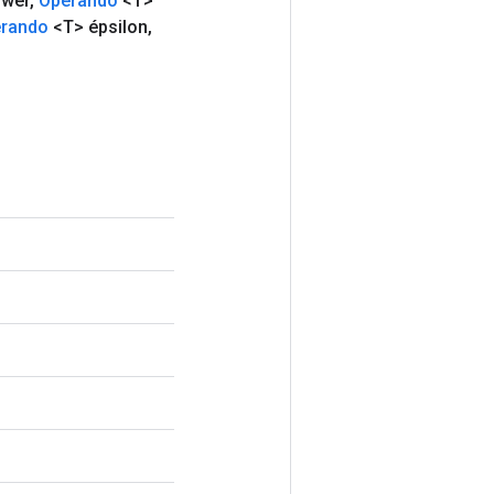
ower
,
Operando
<T>
rando
<T> épsilon
,