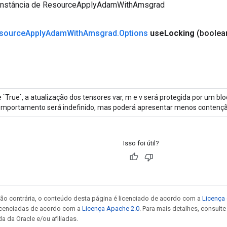
instância de ResourceApplyAdamWithAmsgrad
source
Apply
Adam
With
Amsgrad
.
Options
use
Locking
(boolea
 `True`, a atualização dos tensores var, m e v será protegida por um blo
mportamento será indefinido, mas poderá apresentar menos contençã
Isso foi útil?
ão contrária, o conteúdo desta página é licenciado de acordo com a
Licença 
icenciadas de acordo com a
Licença Apache 2.0
. Para mais detalhes, consult
a da Oracle e/ou afiliadas.