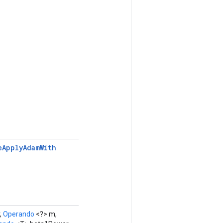
e
Apply
Adam
With
,
Operando
<?> m,