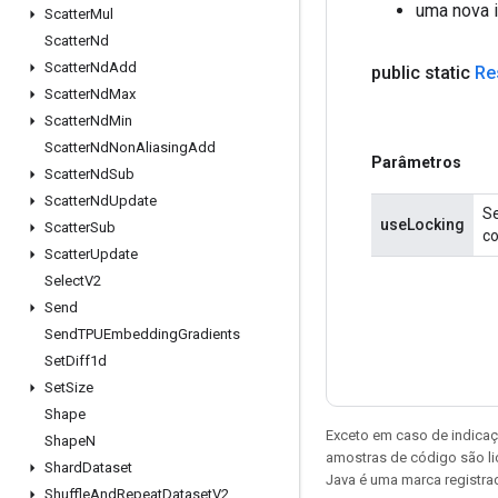
uma nova 
Scatter
Mul
Scatter
Nd
Scatter
Nd
Add
public static
Re
Scatter
Nd
Max
Scatter
Nd
Min
Scatter
Nd
Non
Aliasing
Add
Parâmetros
Scatter
Nd
Sub
Scatter
Nd
Update
Se
useLocking
Scatter
Sub
co
Scatter
Update
Select
V2
Send
Send
TPUEmbedding
Gradients
Set
Diff1d
Set
Size
Shape
Exceto em caso de indicaç
Shape
N
amostras de código são l
Shard
Dataset
Java é uma marca registrad
Shuffle
And
Repeat
Dataset
V2