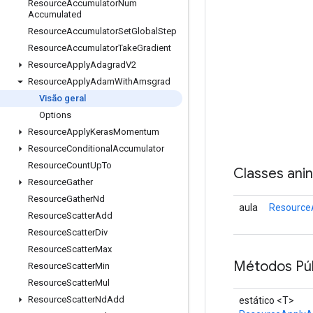
Resource
Accumulator
Num
Accumulated
Resource
Accumulator
Set
Global
Step
Resource
Accumulator
Take
Gradient
Resource
Apply
Adagrad
V2
Resource
Apply
Adam
With
Amsgrad
Visão geral
Options
Resource
Apply
Keras
Momentum
Resource
Conditional
Accumulator
Resource
Count
Up
To
Classes ani
Resource
Gather
Resource
Gather
Nd
aula
Resource
Resource
Scatter
Add
Resource
Scatter
Div
Resource
Scatter
Max
Métodos Púb
Resource
Scatter
Min
Resource
Scatter
Mul
Resource
Scatter
Nd
Add
estático <T>